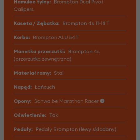
Hamulec tylny:
Brompton Dual Pivot
Calipers
Kaseta / Zębatka:
Brompton 4s 11-18 T
Korba:
Brompton ALU 54T
Manetka przerzutki:
Brompton 4s
(przerzutka zewnętrzna)
Materiał ramy:
Stal
Napęd:
Łańcuch
Opony:
Schwalbe Marathon Racer
Oświetlenie:
Tak
Pedały:
Pedały Brompton (lewy składany)