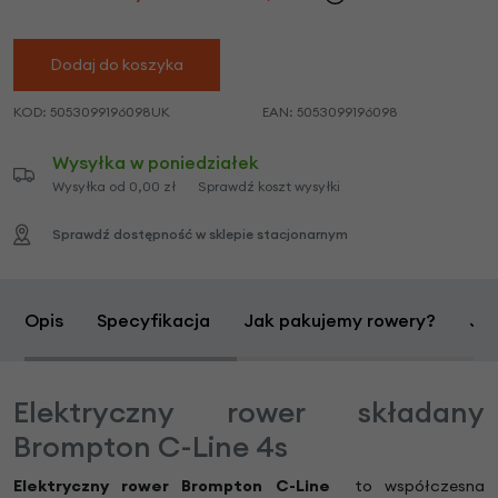
Dodaj do koszyka
KOD:
5053099196098UK
EAN:
5053099196098
Wysyłka w poniedziałek
Wysyłka od 0,00 zł
Sprawdź koszt wysyłki
Sprawdź dostępność w sklepie stacjonarnym
Opis
Specyfikacja
Jak pakujemy rowery?
Jak
Elektryczny rower składany
Brompton C-Line 4s
Elektryczny rower Brompton C-Line
to współczesna