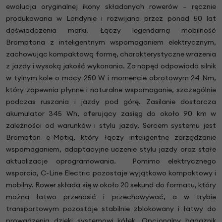
ewolucja oryginalnej ikony składanych rowerów – ręcznie
produkowana w Londynie i rozwijana przez ponad 50 lat
doświadczenia marki. Łączy legendarną mobilność
Bromptona z inteligentnym wspomaganiem elektrycznym,
zachowując kompaktową formę, charakterystyczne wrażenia
z jazdy i wysoką jakość wykonania. Za napęd odpowiada silnik
w tylnym kole o mocy 250 W i momencie obrotowym 24 Nm,
który zapewnia płynne i naturalne wspomaganie, szczególnie
podczas ruszania i jazdy pod górę. Zasilanie dostarcza
akumulator 345 Wh, oferujący zasięg do około 90 km w
zależności od warunków i stylu jazdy.
Sercem systemu jest
Brompton e-Motiq, który łączy inteligentne zarządzanie
wspomaganiem, adaptacyjne uczenie stylu jazdy oraz stałe
aktualizacje oprogramowania.
Pomimo elektrycznego
wsparcia, C-Line Electric pozostaje wyjątkowo kompaktowy i
mobilny. Rower składa się w około 20 sekund do formatu, który
można łatwo przenosić i przechowywać, a w trybie
transportowym pozostaje stabilnie zblokowany i łatwy do
prowadzenia dzięki systemowi kółek.
Opcjonalny bagażnik