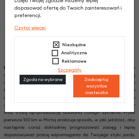
Dzięki Twojej zgodzie możemy lepiej
dopasować ofertę do Twoich zainteresowań i
preferencji.
Czytaj więcej
Niezbędne
Analityczne
Reklamowe
Brompton e-Motiq
daje pełną kontrolę nad elektrycznym
Szczegóły
wspomaganiem na wyciągnięcie kciuka. To najbardziej
Zgoda na wybrane
Zaakceptuj
zaawansowany system elektrycznego wspomagania w historii
wszystkie
Bromptona, opracowany od podstaw przez inżynierów marki
ciasteczka
specjalnie dla rowerów składanych. Łączy inteligentne
zarządzanie wspomaganiem, adaptacyjne uczenie stylu jazdy
oraz stałą optymalizację działania całego systemu. Przez
pierwsze 100 km e-Motiq analizuje sposób, w jaki jeździsz, aby
następnie coraz dokładniej prognozować zasięg i lepiej
dopasowywać pracę wspomagania do Twojego stylu jazdy.