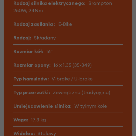
Rodzaj silnika elektrycznego:
Brompton
250W, 24Nm
Rodzaj zasilania :
E-Bike
Rodzaj:
Składany
Rozmiar kół:
16"
Rozmiar opony:
16 x 1.35 (35-349)
Typ hamulców:
V-brake / U-brake
Typ przerzutki:
Zewnętrzna (tradycyjna)
Umiejscowienie silnika:
W tylnym kole
Waga:
17.3 kg
Widelec:
Stalowy