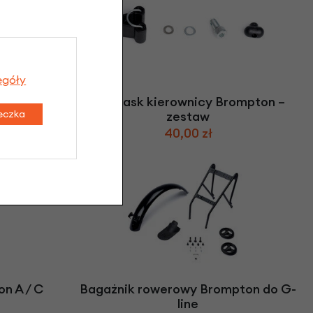
egóły
fon z
Zatrzask kierownicy Brompton –
teczka
ompton
zestaw
40,00 zł
n A / C
Bagażnik rowerowy Brompton do G-
line