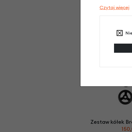
Czytaj więcej
Ni
Torba transportow
- c
360,
Zestaw kółek B
150,