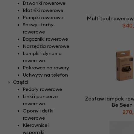
Części do rowerów elektrycznych
Dzwonki rowerowe
Ł
ańcuchy i paski ro
Rowery Składane
Check
Błotniki rowerowe
D
zwonki rowerowe
N
aklejki rowerowe
Rowery Tandem
Pompki rowerowe
Multitool rowerow
F
oteliki rowerowe
Napęd paskowy Gat
Rowery Trójkołowe
Sakwy i torby
340,
Narzędzia rowerowe
Rowerki biegowe
rowerowe
H
amulce rowerowe
Nóżki rowerowe
Rowery Cargo / transportowe
Bagażniki rowerowe
K
asety i wolnobiegi
Narzędzia rowerowe
O
bręcze i koła rowe
Kaski rowerowe
Lampki i dynama
rowerowe
Pokrowce na rowery
Uchwyty na telefon
Części
Pedały rowerowe
Linki i pancerze
Zestaw lampek ro
rowerowe
Be Seen 
Opony i dętki
270,
rowerowe
Kierownice i
wsporniki