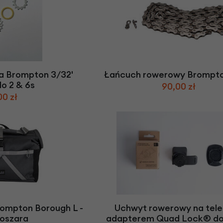
a Brompton 3/32'
Łańcuch rowerowy Brompto
do 2 & 6s
90,00 zł
00 zł
ompton Borough L -
Uchwyt rowerowy na tele
oszara
adapterem Quad Lock® do 