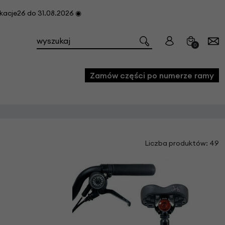
cje26 do 31.08.2026 ◉
0
Zamów części po numerze ramy
e
Liczba produktów: 49
we
owe
acji i konserwacji roweru
fon
e