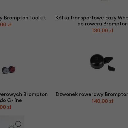
Z
apięcia rowero
Pompki rowerowe
werowe
er Pig
Peruzzo
Gazelle
Pozostałe
N
akrętki i obejm
i:SY
Przerzutki rowerowe
y Brompton Toolkit
Kółka transportowe Eazy Wh
es
Inny
do roweru Brompton
00 zł
R
owery transportowe - akcesoria
130,00 zł
S
akwy i torby rowerowe
Siodełka rowerowe
rowe
Strida - części
werowych Brompton
Dzwonek rowerowy Brompton 
do G-line
140,00 zł
00 zł