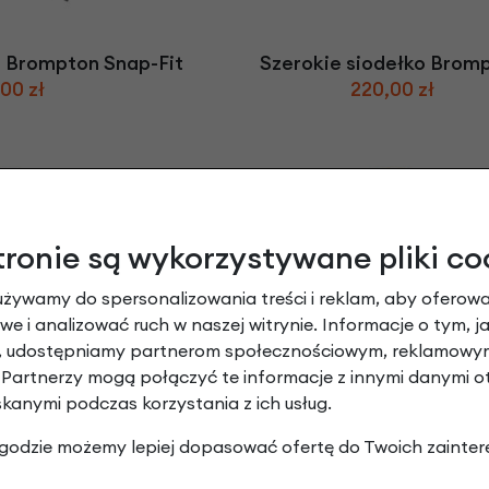
 Brompton Snap-Fit
Szerokie siodełko Brom
00 zł
220,00 zł
tronie są wykorzystywane pliki co
używamy do spersonalizowania treści i reklam, aby oferowa
e i analizować ruch w naszej witrynie. Informacje o tym, j
y, udostępniamy partnerom społecznościowym, reklamowym
 Brompton Basket
Torba rowerowa Brompton 
 Partnerzy mogą połączyć te informacje z innymi danymi 
lue
Sand
00 zł
440,00 zł
skanymi podczas korzystania z ich usług.
 zgodzie możemy lepiej dopasować ofertę do Twoich zainter