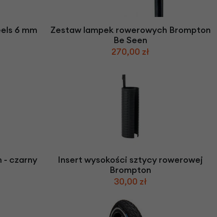
we
y
eels 6 mm
Zestaw lampek rowerowych Brompton
Be Seen
270,00 zł
- czarny
Insert wysokości sztycy rowerowej
Brompton
30,00 zł