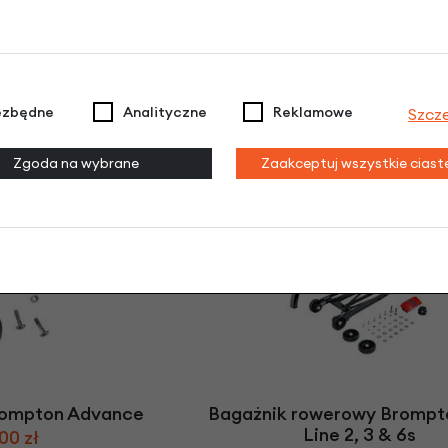
ezbędne
Analityczne
Reklamowe
Szcz
a Brompton Transit
Uchwyt rowerowy na tele
Zgoda na wybrane
Zaakceptuj wszystkie cias
zarna
adapterem Quad Lock® Br
00 zł
240,00 zł
rompton Advance
Bagażnik rowerowy Brompto
Line 2, 3 & 6s
00 zł