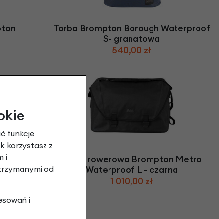
pton
Torba Brompton Borough Waterproof
S- granatowa
540,00 zł
okie
ć funkcje
ak korzystasz z
 i
Basket
Torba rowerowa Brompton Metro
Waterproof L - czarna
otrzymanymi od
1 010,00 zł
esowań i