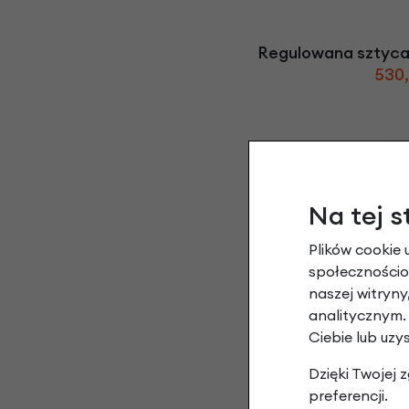
Regulowana sztyca
530,
Na tej s
Plików cookie 
społecznościow
naszej witryn
Torba rowerowa
analitycznym.
B
440,
Ciebie lub uzy
Dzięki Twojej
preferencji.