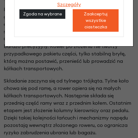
Szczegóły
Mechanizm składania Brompton opiera się na dwóch
Zgoda na wybrane
Zaakceptuj
głównych zawiasach: jednym w ramie głównej oraz
wszystkie
drugim w kolumnie kierownicy. Do tego dochodzi
ciasteczka
składany tylny trójkąt, który obraca się pod ramę.
Cały proces składania jest szybki, ale konstrukcyjnie
bardzo precyzyjny. Rower po złożeniu nie tworzy
przypadkowego pakietu części, tylko stabilną bryłę,
którą można postawić, przenieść lub prowadzić na
kółkach transportowych.
Składanie zaczyna się od tylnego trójkąta. Tylne koło
chowa się pod ramę, a rower opiera się na małych
kółkach transportowych. Następnie składa się
przednią część ramy wraz z przednim kołem. Ostatnim
etapem jest złożenie kolumny kierownicy oraz pedału.
Dzięki takiej kolejności łańcuch i mechanizmy napędu
pozostają wewnątrz złożonego roweru, co ogranicza
ryzyko zabrudzenia ubrania lub bagażu.