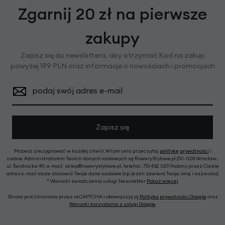
Zgarnij 20 zł na pierwsze
zakupy
Zapisz się do newslettera, aby otrzymać Kod na zakup
powyżej 199 PLN oraz informacje o nowościach i promocjach
podaj swój adres e-mail
Zapisz się
Możesz zrezygnować w każdej chwili. W tym celu przeczytaj
politykę prywatności
i
cookie. Administratorem Twoich danych osobowych są RoweryStylowe.pl (50-028 Wrocław,
ul. Świdnicka 49; e-mail: sklep@rowerystylowe.pl, telefon: 713 432 029. Podany przez Ciebie
adres e-mail może stanowić Twoje dane osobowe (np. jeżeli zawiera Twoje imię i nazwisko).
* Warunki świadczenia usługi Newsletter
Pokaż więcej
Strona jest chroniona przez reCAPTCHA i obowiązują ją
Polityka prywatności Google
oraz
Warunki korzystania z usługi Google
.