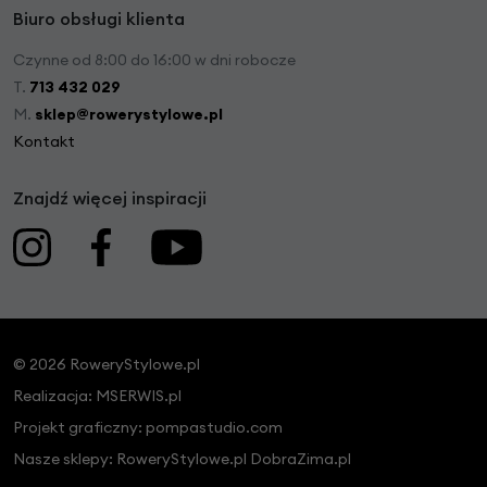
Biuro obsługi klienta
Czynne od 8:00 do 16:00 w dni robocze
T.
713 432 029
M.
sklep@rowerystylowe.pl
Kontakt
Znajdź więcej inspiracji
© 2026 RoweryStylowe.pl
Realizacja:
MSERWIS.pl
Projekt graficzny:
pompastudio.com
Nasze sklepy:
RoweryStylowe.pl
DobraZima.pl