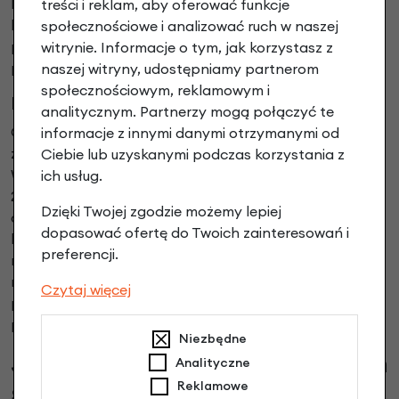
Brompton. Seria dostępna jest z napędem 4- lub 12-
treści i reklam, aby oferować funkcje
biegowym i będzie dobrym wyborem dla osób często
społecznościowe i analizować ruch w naszej
przenoszących rower lub podróżujących z nim
witrynie. Informacje o tym, jak korzystasz z
pociągiem i komunikacją miejską.
naszej witryny, udostępniamy partnerom
społecznościowym, reklamowym i
Brompton G Line
analitycznym. Partnerzy mogą połączyć te
G Line to najnowsza seria w ofercie producenta,
informacje z innymi danymi otrzymanymi od
zaprojektowana z myślą o większej wszechstronności.
Ciebie lub uzyskanymi podczas korzystania z
W odróżnieniu od pozostałych serii wykorzystuje koła
ich usług.
20 cali, hydrauliczne hamulce tarczowe oraz szersze
Dzięki Twojej zgodzie możemy lepiej
opony, które poprawiają komfort jazdy na kostce
dopasować ofertę do Twoich zainteresowań i
brukowej, drogach szutrowych i innych nierównych
preferencji.
nawierzchniach. Mimo większych kół zachowuje
możliwość szybkiego złożenia, pozostając
Czytaj więcej
praktycznym rowerem do codziennego transportu i
podróżowania.
Niezbędne
Jak działa mechanizm
Analityczne
składania rowerów Brompton?
Reklamowe