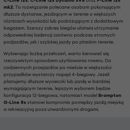
C-Line 12s
,
C-Line 12s Dynamo SV8
oraz
P-Line 12s
mk2
. To rozwiązanie polecane osobom pokonującym
dłuższe dystanse, jeżdżącym w terenie o większych
różnicach wysokości lub podróżującym z dodatkowym
bagażem. Szerszy zakres biegów ułatwia utrzymanie
odpowiedniej kadencji zarówno podczas stromych
podjazdów, jak i szybkiej jazdy po płaskim terenie.
Wybierając liczbę przełożeń, warto kierować się
rzeczywistym sposobem użytkowania roweru. Do
codziennych przejazdów po mieście w większości
przypadków wystarczy napęd 4-biegowy. Jeżeli
planujemy dłuższe wycieczki lub jazdę w bardziej
wymagającym terenie, lepszym wyborem będzie
konfiguracja 12-biegowa, natomiast model
Brompton
G-Line 8s
stanowi kompromis pomiędzy jazdą miejską
a rekreacyjną poza utwardzonymi drogami.