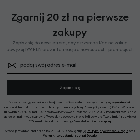
Zgarnij 20 zł na pierwsze
zakupy
Zapisz się do newslettera, aby otrzymać Kod na zakup
powyżej 199 PLN oraz informacje o nowościach i promocjach
podaj swój adres e-mail
Zapisz się
Możesz zrezygnować w każdej chwili. W tym celu przeczytaj
politykę prywatności
i
cookie. Administratorem Twoich danych osobowych są RoweryStylowe.pl (50-028 Wrocław,
ul. Świdnicka 49; e-mail: sklep@rowerystylowe.pl, telefon: 713 432 029. Podany przez Ciebie
adres e-mail może stanowić Twoje dane osobowe (np. jeżeli zawiera Twoje imię i nazwisko).
* Warunki świadczenia usługi Newsletter
Pokaż więcej
Strona jest chroniona przez reCAPTCHA i obowiązują ją
Polityka prywatności Google
oraz
Warunki korzystania z usługi Google
.