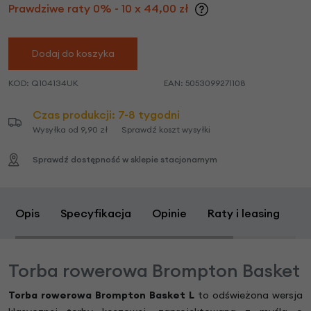
Prawdziwe raty 0% - 10 x 44,00 zł
Dodaj do koszyka
KOD:
Q104134UK
EAN:
5053099271108
Czas produkcji: 7-8 tygodni
Wysyłka od 9,90 zł
Sprawdź koszt wysyłki
Sprawdź dostępność w sklepie stacjonarnym
Opis
Specyfikacja
Opinie
Raty i leasing
Z
Torba rowerowa Brompton Basket
Torba rowerowa Brompton Basket L
to odświeżona wersja