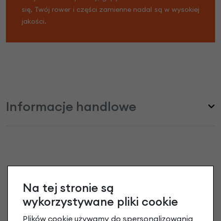
się, Twój rower i części zamienne nadal są w wysokiej
jakości.
Informacje handlowe
Torba rowerowa Brompton Basket Blue
opinie
Na tej stronie są
wykorzystywane pliki cookie
Dodaj opinię
Plików cookie używamy do spersonalizowania