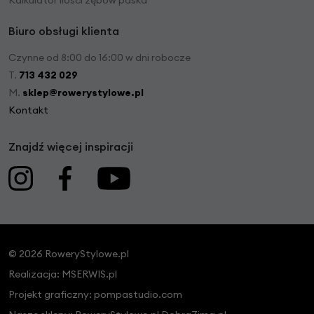
Kalkulator ilości zębów paska
Biuro obsługi klienta
Czynne od 8:00 do 16:00 w dni robocze
T.
713 432 029
M.
sklep@rowerystylowe.pl
Kontakt
Znajdź więcej inspiracji
© 2026 RoweryStylowe.pl
Realizacja:
MSERWIS.pl
Projekt graficzny:
pompastudio.com