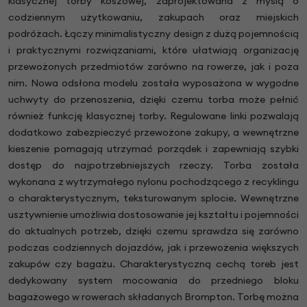
klasycznej torby koszowej, zaprojektowana z myślą o
codziennym użytkowaniu, zakupach oraz miejskich
podróżach. Łączy minimalistyczny design z dużą pojemnością
i praktycznymi rozwiązaniami, które ułatwiają organizację
przewożonych przedmiotów zarówno na rowerze, jak i poza
nim. Nowa odsłona modelu została wyposażona w wygodne
uchwyty do przenoszenia, dzięki czemu torba może pełnić
również funkcję klasycznej torby. Regulowane linki pozwalają
dodatkowo zabezpieczyć przewożone zakupy, a wewnętrzne
kieszenie pomagają utrzymać porządek i zapewniają szybki
dostęp do najpotrzebniejszych rzeczy. Torba została
wykonana z wytrzymałego nylonu pochodzącego z recyklingu
o charakterystycznym, teksturowanym splocie. Wewnętrzne
usztywnienie umożliwia dostosowanie jej kształtu i pojemności
do aktualnych potrzeb, dzięki czemu sprawdza się zarówno
podczas codziennych dojazdów, jak i przewożenia większych
zakupów czy bagażu. Charakterystyczną cechą toreb jest
dedykowany system mocowania do przedniego bloku
bagażowego w rowerach składanych Brompton. Torbę można