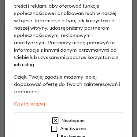
treści i reklam, aby oferować funkcje
Brak opinii. Może warto dodać własną?
społecznościowe i analizować ruch w naszej
witrynie. Informacje o tym, jak korzystasz z
naszej witryny, udostępniamy partnerom
Raty
Leasing
społecznościowym, reklamowym i
analitycznym. Partnerzy mogą połączyć te
informacje z innymi danymi otrzymanymi od
Ciebie lub uzyskanymi podczas korzystania z
Dostępne propozycje
ich usług.
Jak kupić na
e-raty
?
Dzięki Twojej zgodzie możemy lepiej
dopasować ofertę do Twoich zainteresowań i
preferencji.
Czytaj więcej
Niezbędne
Raty 0%
Analityczne
Reklamowe