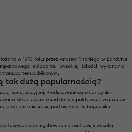
we
y
łożona w 1976 roku przez Andrew Ritchiego w Londynie.
paktowego składania, wysokiej jakości wykonania i
 z transportem publicznym.
ę tak dużą popularnością?
pcji konstrukcyjnej. Produkowane są w Londynie i
rower w kilkanaście sekund do kompaktowych wymiarów.
bez problemu mieści się pod biurkiem, w bagażniku
mo zastosowania przegubów rama zachowuje wysoką