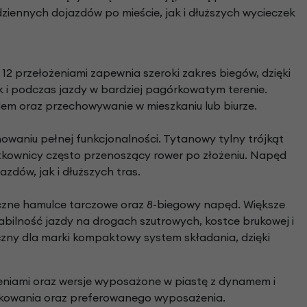
ennych dojazdów po mieście, jak i dłuższych wycieczek
2 przełożeniami zapewnia szeroki zakres biegów, dzięki
k i podczas jazdy w bardziej pagórkowatym terenie.
m oraz przechowywanie w mieszkaniu lub biurze.
owaniu pełnej funkcjonalności. Tytanowy tylny trójkąt
ytkownicy często przenoszący rower po złożeniu. Napęd
dów, jak i dłuższych tras.
iczne hamulce tarczowe oraz 8-biegowy napęd. Większe
bilność jazdy na drogach szutrowych, kostce brukowej i
zny dla marki kompaktowy system składania, dzięki
żeniami oraz wersje wyposażone w piastę z dynamem i
tkowania oraz preferowanego wyposażenia.