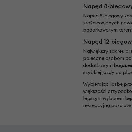
Napęd 8-biegow
Napęd 8-biegowy za
zróżnicowanych nawie
pagórkowatym terenie
Napęd 12-biegow
Największy zakres pr
polecane osobom poko
dodatkowym bagażem. 
szybkiej jazdy po płas
Wybierając liczbę pr
większości przypadkó
lepszym wyborem będ
rekreacyjną poza ut