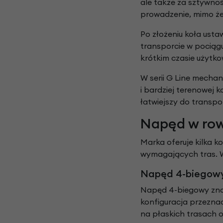
ale także za sztywnoś
prowadzenie, mimo że
Po złożeniu koła ust
transporcie w pociąg
krótkim czasie użytk
W serii G Line mecha
i bardziej terenowej k
łatwiejszy do transpo
Napęd w row
Marka oferuje kilka k
wymagających tras. W
Napęd 4-biegow
Napęd 4-biegowy zna
konfiguracja przezna
na płaskich trasach 