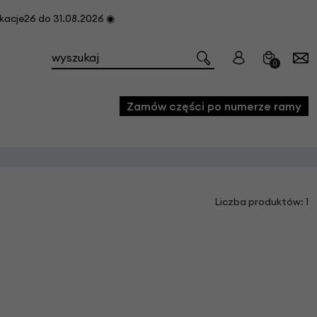
cje26 do 31.08.2026 ◉
0
Zamów części po numerze ramy
e
Liczba produktów: 1
we
owe
acji i konserwacji roweru
fon
e