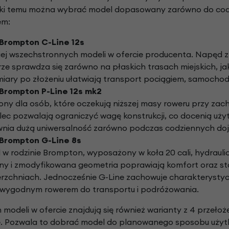
ki temu można wybrać model dopasowany zarówno do codzi
em:
Brompton C-Line 12s
ej wszechstronnych modeli w ofercie producenta. Napęd z 1
ze sprawdza się zarówno na płaskich trasach miejskich, ja
ry po złożeniu ułatwiają transport pociągiem, samochode
Brompton P-Line 12s mk2
ny dla osób, które oczekują niższej masy roweru przy zach
elec pozwalają ograniczyć wagę konstrukcji, co docenią uż
nia dużą uniwersalność zarówno podczas codziennych dojaz
Brompton G-Line 8s
w rodzinie Brompton, wyposażony w koła 20 cali, hydraul
ony i zmodyfikowana geometria poprawiają komfort oraz sta
rzchniach. Jednocześnie G-Line zachowuje charakterystyc
 wygodnym rowerem do transportu i podróżowania.
modeli w ofercie znajdują się również warianty z 4 przeło
ie. Pozwala to dobrać model do planowanego sposobu uży