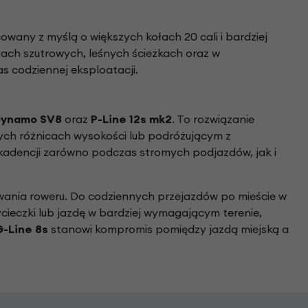
owany z myślą o większych kołach 20 cali i bardziej
gach szutrowych, leśnych ścieżkach oraz w
 codziennej eksploatacji.
 Dynamo SV8
oraz
P-Line 12s mk2
. To rozwiązanie
ych różnicach wysokości lub podróżującym z
kadencji zarówno podczas stromych podjazdów, jak i
wania roweru. Do codziennych przejazdów po mieście w
ieczki lub jazdę w bardziej wymagającym terenie,
-Line 8s
stanowi kompromis pomiędzy jazdą miejską a