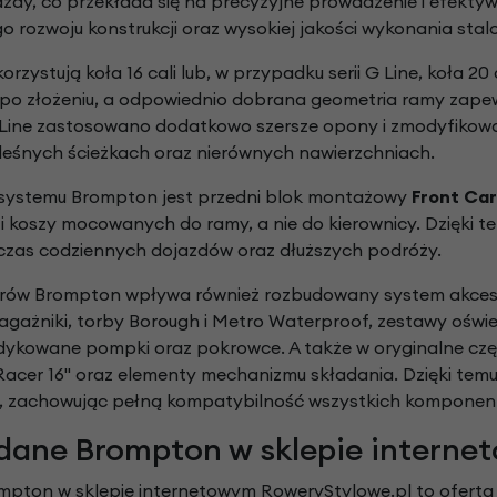
zdy, co przekłada się na precyzyjne prowadzenie i efekty
go rozwoju konstrukcji oraz wysokiej jakości wykonania stal
zystują koła 16 cali lub, w przypadku serii G Line, koła 20
 po złożeniu, a odpowiednio dobrana geometria ramy zape
Line zastosowano dodatkowo szersze opony i zmodyfikowaną
leśnych ścieżkach oraz nierównych nawierzchniach.
systemu Brompton jest przedni blok montażowy
Front Car
 koszy mocowanych do ramy, a nie do kierownicy. Dzięki t
zas codziennych dojazdów oraz dłuższych podróży.
rów Brompton wpływa również rozbudowany system akceso
gażniki, torby Borough i Metro Waterproof, zestawy oświe
dykowane pompki oraz pokrowce. A także w oryginalne częśc
acer 16" oraz elementy mechanizmu składania. Dzięki te
, zachowując pełną kompatybilność wszystkich komponen
dane Brompton w sklepie interne
pton w sklepie internetowym RoweryStylowe.pl to oferta mo