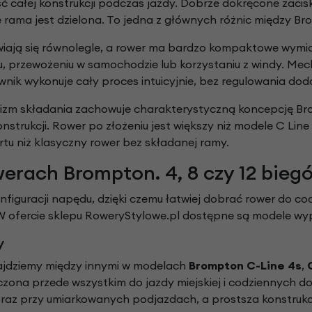
ć całej konstrukcji podczas jazdy. Dobrze dokręcone zacisk
 rama jest dzielona. To jedna z głównych różnic między B
awiają się równolegle, a rower ma bardzo kompaktowe wymi
u, przewożeniu w samochodzie lub korzystaniu z windy. Mec
ownik wykonuje cały proces intuicyjnie, bez regulowania d
nizm składania zachowuje charakterystyczną koncepcję Bro
onstrukcji. Rower po złożeniu jest większy niż modele C Line 
rtu niż klasyczny rower bez składanej ramy.
erach Brompton. 4, 8 czy 12 bieg
onfiguracji napędu, dzięki czemu łatwiej dobrać rower do c
 ofercie sklepu RoweryStylowe.pl dostępne są modele wyp
y
jdziemy między innymi w modelach
Brompton C-Line 4s
,
czona przede wszystkim do jazdy miejskiej i codziennych d
oraz przy umiarkowanych podjazdach, a prostsza konstrukc