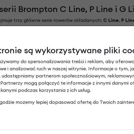
erii Brompton C Line, P Line i G L
muje trzy główne serie rowerów składanych:
C Line
,
P Lin
 różni się konstrukcją, zastosowanymi materiałami oraz char
orzystują opatentowany system składania Brompton, któr
 na rynku.
tronie są wykorzystywane pliki co
używamy do spersonalizowania treści i reklam, aby oferowa
podstawę oferty marki i jest wybierana najczęściej przez os
e i analizować ruch w naszej witrynie. Informacje o tym, j
ołach o średnicy 16 cali. W zależności od konfiguracji dostę
y, udostępniamy partnerom społecznościowym, reklamowym
 trwałość, kompaktowe wymiary po złożeniu oraz szerokie m
 Partnerzy mogą połączyć te informacje z innymi danymi 
ksploatacji.
skanymi podczas korzystania z ich usług.
 zgodzie możemy lepiej dopasować ofertę do Twoich zainter
 zaprojektowana z myślą o użytkownikach oczekujących niż
rzedni widelec, co pozwoliło ograniczyć wagę przy zachowa
z napędem 4- lub 12-biegowym i będzie dobrym wyborem dl
ikacją miejską.