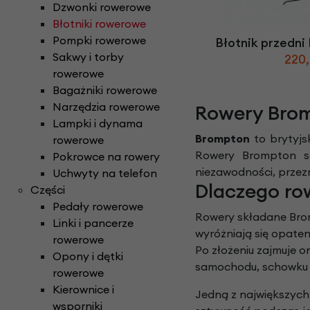
Części do rowerów elektrycznych
Dzwonki rowerowe
Ł
ańcuchy i paski ro
Rowery Składane
Check
Błotniki rowerowe
D
zwonki rowerowe
N
aklejki rowerowe
Rowery Tandem
Pompki rowerowe
Błotnik przedni
F
oteliki rowerowe
Napęd paskowy Gat
Rowery Trójkołowe
Sakwy i torby
220,
Narzędzia rowerowe
Rowerki biegowe
rowerowe
H
amulce rowerowe
Nóżki rowerowe
Rowery Cargo / transportowe
Bagażniki rowerowe
K
asety i wolnobiegi
Narzędzia rowerowe
Rowery Bro
O
bręcze i koła rowe
Kaski rowerowe
Lampki i dynama
Brompton
to brytyjs
rowerowe
Rowery Brompton są
Pokrowce na rowery
niezawodności, przez
Uchwyty na telefon
Dlaczego ro
Części
Pedały rowerowe
Rowery składane Brom
Linki i pancerze
wyróżniają się opat
rowerowe
Po złożeniu zajmuje o
Opony i dętki
samochodu, schowku 
rowerowe
Kierownice i
Jedną z największych
wsporniki