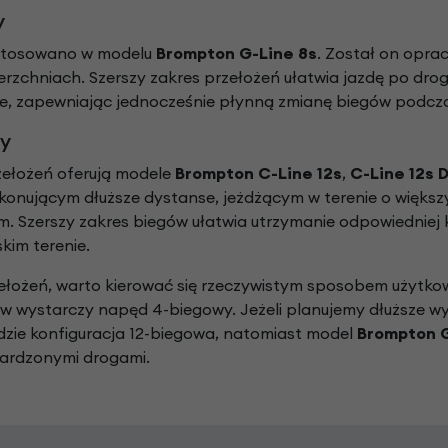
y
stosowano w modelu
Brompton G-Line 8s
. Został on oprac
rzchniach. Szerszy zakres przełożeń ułatwia jazdę po dro
, zapewniając jednocześnie płynną zmianę biegów podczas
y
zełożeń oferują modele
Brompton C-Line 12s
,
C-Line 12s
nującym dłuższe dystanse, jeżdżącym w terenie o większ
Szerszy zakres biegów ułatwia utrzymanie odpowiedniej 
kim terenie.
zełożeń, warto kierować się rzeczywistym sposobem użytko
w wystarczy napęd 4-biegowy. Jeżeli planujemy dłuższe wyc
zie konfiguracja 12-biegowa, natomiast model
Brompton G
wardzonymi drogami.