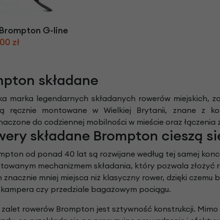
Z
apięcia rowero
Pompki rowerowe
werowe
er Pig
Peruzzo
Gazelle
Pozostałe
N
akrętki i obejm
i:SY
Przerzutki rowerowe
 Brompton G-line
es
Inny
00 zł
R
owery transportowe - akcesoria
S
akwy i torby rowerowe
Siodełka rowerowe
mpton składane
rowe
Strida - części
ka marka legendarnych składanych rowerów miejskich, za
 ręcznie montowane w Wielkiej Brytanii, znane z kom
naczone do codziennej mobilności w mieście oraz łączenia
wery składane Brompton cieszą si
pton od ponad 40 lat są rozwijane według tej samej konce
entowanym mechanizmem składania, który pozwala złożyć 
n znacznie mniej miejsca niż klasyczny rower, dzięki czemu 
kampera czy przedziale bagażowym pociągu.
 zalet rowerów Brompton jest sztywność konstrukcji. Mi