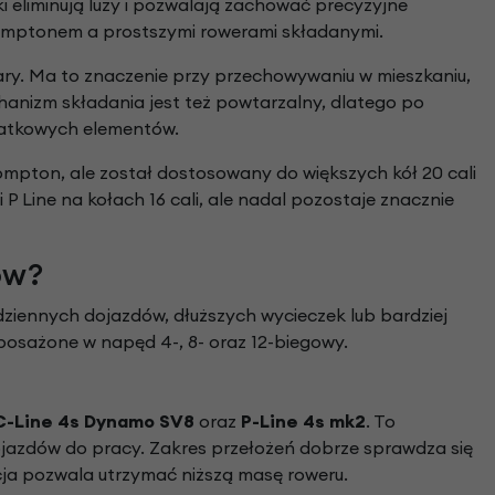
i eliminują luzy i pozwalają zachować precyzyjne
romptonem a prostszymi rowerami składanymi.
ary. Ma to znaczenie przy przechowywaniu w mieszkaniu,
hanizm składania jest też powtarzalny, dlatego po
odatkowych elementów.
mpton, ale został dostosowany do większych kół 20 cali
i P Line na kołach 16 cali, ale nadal pozostaje znacznie
ów?
odziennych dojazdów, dłuższych wycieczek lub bardziej
osażone w napęd 4-, 8- oraz 12-biegowy.
C-Line 4s Dynamo SV8
oraz
P-Line 4s mk2
. To
ojazdów do pracy. Zakres przełożeń dobrze sprawdza się
ja pozwala utrzymać niższą masę roweru.