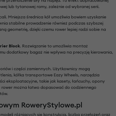
wne przenoszenie siły na napęd. To efekt dopracowanej
owej lub tytanowej ramy, zależnie od wybranej serii.
 cali. Mniejsza średnica kół umożliwia bowiem uzyskanie
wnia stabilne prowadzenie również podczas szybszej
 geometrię, dzięki czemu rower lepiej radzi sobie na
rier Block
. Rozwiązanie to umożliwia montaż
emu dodatkowy bagaż nie wpływa na precyzję kierowania,
riów i części zamiennych. Użytkownicy mogą
tlenia, kółka transportowe Eazy Wheels, narzędzia
i eksploatacyjne, takie jak kasety, łańcuchy, opony
mu rower można łatwo dopasować do codziennego
tów.
towym RoweryStylowe.pl
deli różniących się konstrukcją, liczbą przełożeń oraz