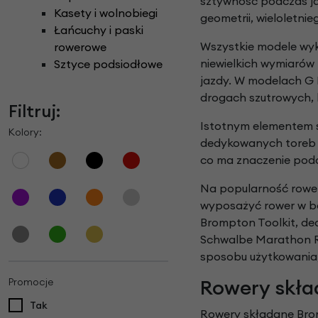
sztywność podczas ja
Kasety i wolnobiegi
geometrii, wieloletnie
Łańcuchy i paski
Wszystkie modele wykor
rowerowe
niewielkich wymiarów
Sztyce podsiodłowe
jazdy. W modelach G 
drogach szutrowych, 
Filtruj:
Istotnym elementem 
Kolory:
dedykowanych toreb i
co ma znaczenie podc
Na popularność rowe
wyposażyć rower w ba
Brompton Toolkit, de
Schwalbe Marathon R
sposobu użytkowania
Rowery skła
Promocje
Tak
Rowery składane Brom