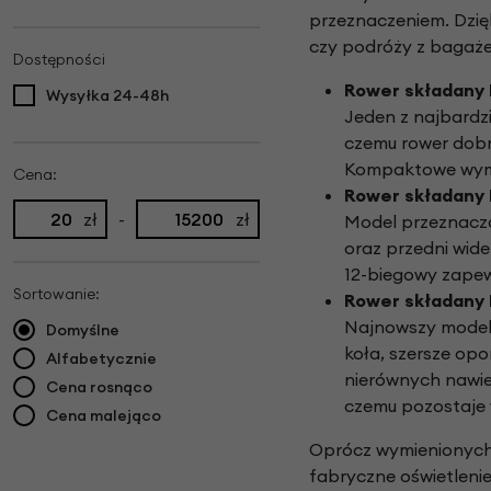
przeznaczeniem. Dzię
czy podróży z bagaż
Dostępności
Rower składany 
Wysyłka 24-48h
Jeden z najbardzi
czemu rower dobr
Kompaktowe wymia
Cena:
Rower składany 
zł
-
zł
Model przeznaczo
oraz przedni wid
12-biegowy zapew
Sortowanie:
Rower składany 
Najnowszy model 
Domyślne
koła, szersze op
Alfabetycznie
nierównych nawie
Cena rosnąco
czemu pozostaje
Cena malejąco
Oprócz wymienionych 
fabryczne oświetlen