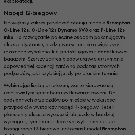
eksploatacji.
Napęd 12-biegowy
Największy zakres przełożeń oferują modele
Brompton
C-Line 12s
,
C-Line 12s Dynamo SV8
oraz
P-Line 12s
mk2
. To rozwiązanie polecane osobom pokonującym
dłuższe dystanse, jeżdżącym w terenie o większych
różnicach wysokości lub podróżującym z dodatkowym
bagażem. Szerszy zakres biegów ułatwia utrzymanie
odpowiedniej kadencji zarówno podczas stromych
podjazdów, jak i szybkiej jazdy po płaskim terenie.
Wybierając liczbę przełożeń, warto kierować się
rzeczywistym sposobem użytkowania roweru. Do
codziennych przejazdów po mieście w większości
przypadków wystarczy napęd 4-biegowy. Jeżeli
planujemy dłuższe wycieczki lub jazdę w bardziej
wymagającym terenie, lepszym wyborem będzie
konfiguracja 12-biegowa, natomiast model
Brompton