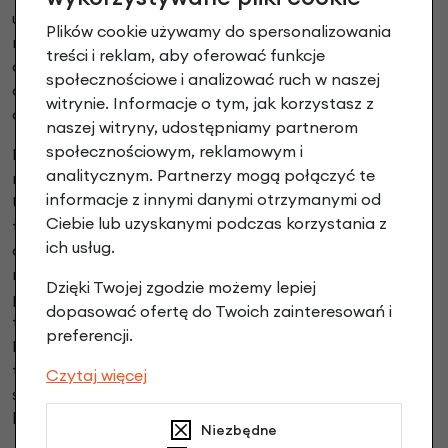
umożliwia montaż dedykowanych toreb i koszy
Plików cookie używamy do spersonalizowania
mocowanych do ramy, a nie do kierownicy. Dzięki temu
treści i reklam, aby oferować funkcje
dodatkowy bagaż nie wpływa na precyzję kierowania,
społecznościowe i analizować ruch w naszej
co ma znaczenie podczas codziennych dojazdów oraz
witrynie. Informacje o tym, jak korzystasz z
dłuższych podróży.
naszej witryny, udostępniamy partnerom
społecznościowym, reklamowym i
Na popularność rowerów Brompton wpływa również
analitycznym. Partnerzy mogą połączyć te
rozbudowany system akcesoriów i części zamiennych.
informacje z innymi danymi otrzymanymi od
Użytkownicy mogą wyposażyć rower w bagażniki,
Ciebie lub uzyskanymi podczas korzystania z
torby Borough i Metro Waterproof, zestawy
ich usług.
oświetlenia, kółka transportowe Eazy Wheels,
narzędzia Brompton Toolkit, dedykowane pompki oraz
Dzięki Twojej zgodzie możemy lepiej
pokrowce. A także w oryginalne części eksploatacyjne,
dopasować ofertę do Twoich zainteresowań i
takie jak kasety, łańcuchy, opony Schwalbe Marathon
preferencji.
Racer 16" oraz elementy mechanizmu składania. Dzięki
temu rower można łatwo dopasować do codziennego
Czytaj więcej
sposobu użytkowania, zachowując pełną
kompatybilność wszystkich komponentów.
Niezbędne