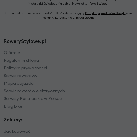
* Warunki świadczenia usługi Newsletter
Pokaż więcej
Strona jest chroniona przez reCAPTCHA i obowiązują ją
Polityka prywatności Google
oraz
Warunki korzystania z usługi Google
.
RoweryStylowe.pl
O firmie
Regulamin sklepu
Polityka prywatności
Serwis rowerowy
Mapa dojazdu
Serwis rowerów elektrycznych
Serwisy Partnerskie w Polsce
Blog bike
Zakupy:
Jak kupować