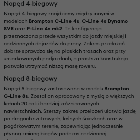
Napęd 4-biegowy
Napęd 4-biegowy znajdziemy między innymi w
modelach
Brompton C-Line 4s
,
C-Line 4s Dynamo
SV8
oraz
P-Line 4s mk2
. To konfiguracja
przeznaczona przede wszystkim do jazdy miejskiej i
codziennych dojazdów do pracy. Zakres przełożeń
dobrze sprawdza się na płaskich trasach oraz przy
umiarkowanych podjazdach, a prostsza konstrukcja
pozwala utrzymać niższą masę roweru.
Napęd 8-biegowy
Napęd 8-biegowy zastosowano w modelu
Brompton
G-Line 8s
. Został on opracowany z myślą o większych
kołach 20 cali i bardziej zróżnicowanych
nawierzchniach. Szerszy zakres przełożeń ułatwia jazdę
po drogach szutrowych, leśnych ścieżkach oraz w
pagórkowatym terenie, zapewniając jednocześnie
płynną zmianę biegów podczas codziennej