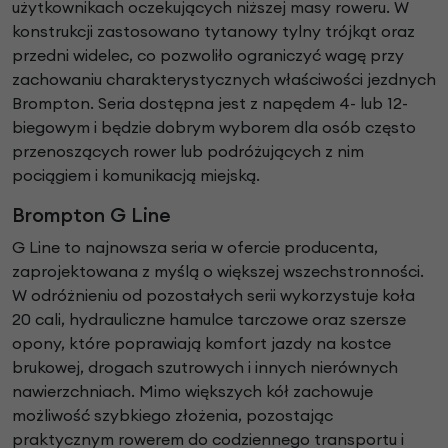
użytkownikach oczekujących niższej masy roweru. W
konstrukcji zastosowano tytanowy tylny trójkąt oraz
przedni widelec, co pozwoliło ograniczyć wagę przy
zachowaniu charakterystycznych właściwości jezdnych
Brompton. Seria dostępna jest z napędem 4- lub 12-
biegowym i będzie dobrym wyborem dla osób często
przenoszących rower lub podróżujących z nim
pociągiem i komunikacją miejską.
Brompton G Line
G Line to najnowsza seria w ofercie producenta,
zaprojektowana z myślą o większej wszechstronności.
W odróżnieniu od pozostałych serii wykorzystuje koła
20 cali, hydrauliczne hamulce tarczowe oraz szersze
opony, które poprawiają komfort jazdy na kostce
brukowej, drogach szutrowych i innych nierównych
nawierzchniach. Mimo większych kół zachowuje
możliwość szybkiego złożenia, pozostając
praktycznym rowerem do codziennego transportu i