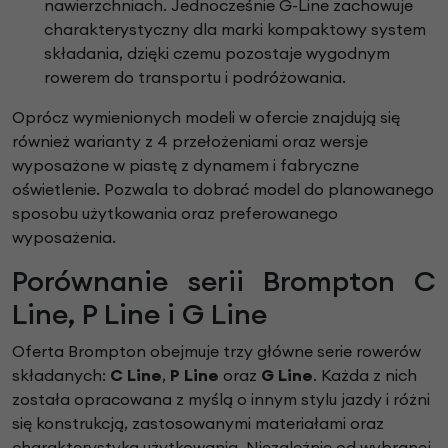
nawierzchniach. Jednocześnie G-Line zachowuje
charakterystyczny dla marki kompaktowy system
składania, dzięki czemu pozostaje wygodnym
rowerem do transportu i podróżowania.
Oprócz wymienionych modeli w ofercie znajdują się
również warianty z 4 przełożeniami oraz wersje
wyposażone w piastę z dynamem i fabryczne
oświetlenie. Pozwala to dobrać model do planowanego
sposobu użytkowania oraz preferowanego
wyposażenia.
Porównanie serii Brompton C
Line, P Line i G Line
Oferta Brompton obejmuje trzy główne serie rowerów
składanych:
C Line
,
P Line
oraz
G Line
. Każda z nich
została opracowana z myślą o innym stylu jazdy i różni
się konstrukcją, zastosowanymi materiałami oraz
charakterystyką użytkowania. Niezależnie od wybranej