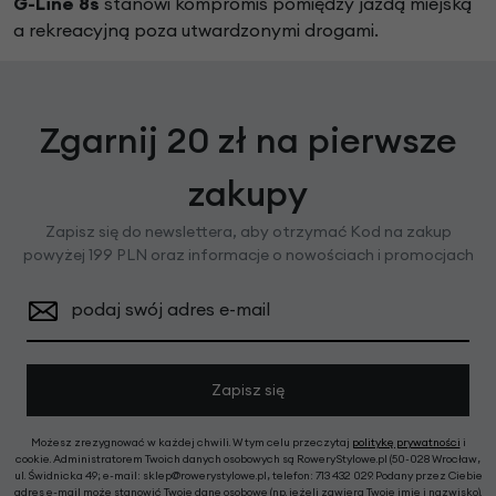
G-Line 8s
stanowi kompromis pomiędzy jazdą miejską
a rekreacyjną poza utwardzonymi drogami.
Zgarnij 20 zł na pierwsze
zakupy
Zapisz się do newslettera, aby otrzymać Kod na zakup
powyżej 199 PLN oraz informacje o nowościach i promocjach
podaj swój adres e-mail
Zapisz się
Możesz zrezygnować w każdej chwili. W tym celu przeczytaj
politykę prywatności
i
cookie. Administratorem Twoich danych osobowych są RoweryStylowe.pl (50-028 Wrocław,
ul. Świdnicka 49; e-mail: sklep@rowerystylowe.pl, telefon: 713 432 029. Podany przez Ciebie
adres e-mail może stanowić Twoje dane osobowe (np. jeżeli zawiera Twoje imię i nazwisko).