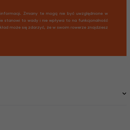
 informacji. Zmiany te mogą nie być uwzględnione w
Nie stanowi to wady i nie wpływa to na funkcjonalność
ykład może się zdarzyć, że w swoim rowerze znajdziesz