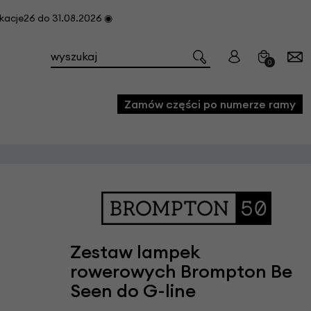
cje26 do 31.08.2026 ◉
0
Zamów części po numerze ramy
e
we
owe
acji i konserwacji roweru
Zestaw lampek
rowerowych Brompton Be
fon
Seen do G-line
e