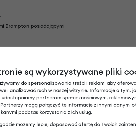
e
ami Brompton posiadającymi
tronie są wykorzystywane pliki co
używamy do spersonalizowania treści i reklam, aby oferowa
e i analizować ruch w naszej witrynie. Informacje o tym, j
y, udostępniamy partnerom społecznościowym, reklamowym
 Partnerzy mogą połączyć te informacje z innymi danymi 
skanymi podczas korzystania z ich usług.
ycle to kultowy brytyjski producent składanych rowerów
 zgodzie możemy lepiej dopasować ofertę do Twoich zainter
owacyjnego, stalowego roweru, który w niecałe 20 sekun