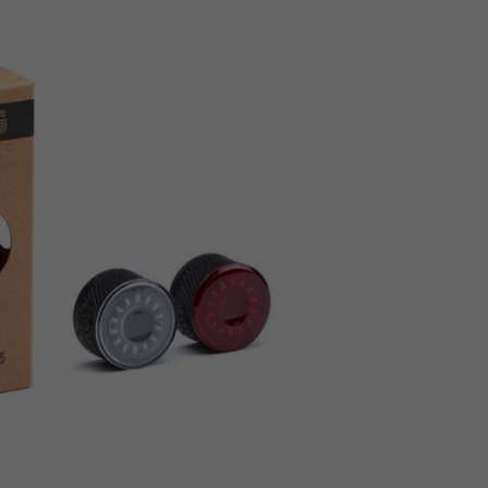
Z
apięcia rowero
Pompki rowerowe
werowe
er Pig
Peruzzo
Gazelle
Pozostałe
N
akrętki i obejm
i:SY
Przerzutki rowerowe
es
Inny
R
owery transportowe - akcesoria
S
akwy i torby rowerowe
Siodełka rowerowe
rowe
Strida - części