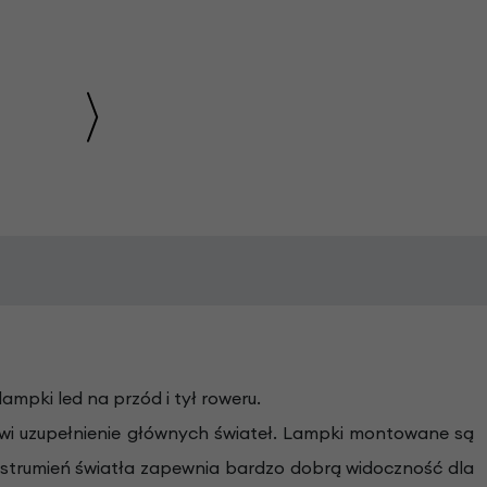
mpki led na przód i tył roweru.
owi uzupełnienie głównych świateł. Lampki montowane są
 strumień światła zapewnia bardzo dobrą widoczność dla