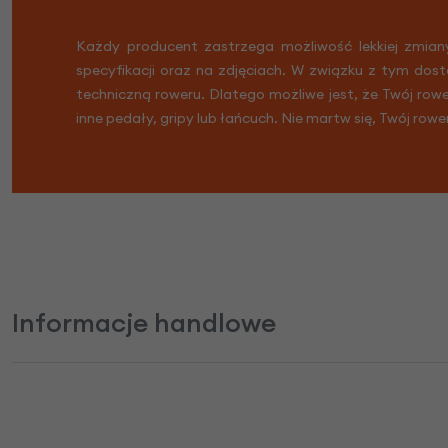
Każdy producent zastrzega możliwość lekkiej zmian
specyfikacji oraz na zdjęciach. W związku z tym dost
techniczną roweru. Dlatego możliwe jest, że Twój row
inne pedały, gripy lub łańcuch. Nie martw się, Twój rowe
Informacje handlowe