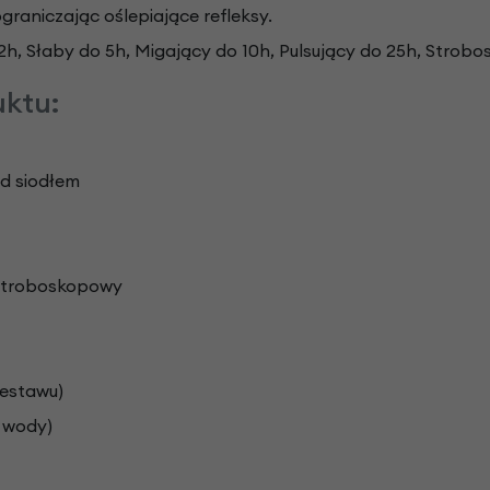
graniczając oślepiające refleksy.
h, Słaby do 5h, Migający do 10h, Pulsujący do 25h, Strob
uktu:
od siodłem
, Stroboskopowy
zestawu)
e wody)