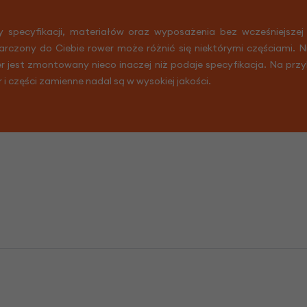
y specyfikacji, materiałów oraz wyposażenia bez wcześniejszej
arczony do Ciebie rower może różnić się niektórymi częściami. 
er jest zmontowany nieco inaczej niż podaje specyfikacja. Na prz
r i części zamienne nadal są w wysokiej jakości.