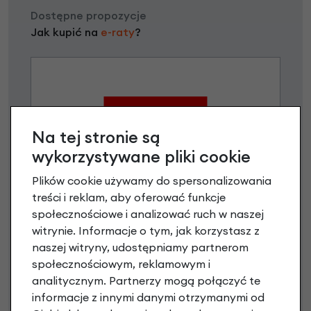
Dostępne propozycje
Jak kupić na
e-raty
?
Na tej stronie są
wykorzystywane pliki cookie
Raty 0%
Plików cookie używamy do spersonalizowania
treści i reklam, aby oferować funkcje
1,00 zł - 5000,00 zł / do 10 rat 0%
społecznościowe i analizować ruch w naszej
od 5001,00 zł / do 20 rat 0%
witrynie. Informacje o tym, jak korzystasz z
Raty do 60 miesięcy
naszej witryny, udostępniamy partnerom
społecznościowym, reklamowym i
Poznaj szczegóły
analitycznym. Partnerzy mogą połączyć te
informacje z innymi danymi otrzymanymi od