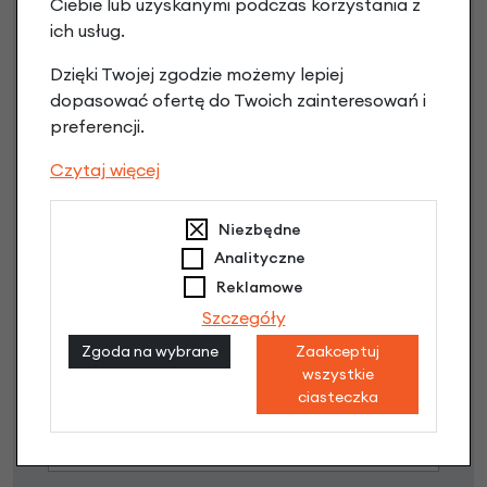
Ciebie lub uzyskanymi podczas korzystania z
ich usług.
Dzięki Twojej zgodzie możemy lepiej
dopasować ofertę do Twoich zainteresowań i
preferencji.
Czytaj więcej
Raty 0%
Niezbędne
Analityczne
3 miesiące nie płacisz
Reklamowe
Szczegóły
Raty do 60 miesięcy
Zgoda na wybrane
Zaakceptuj
wszystkie
Poznaj szczegóły
ciasteczka