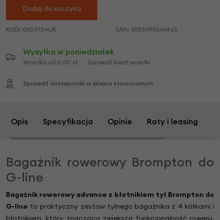
Dodaj do koszyka
KOD:
Q103734UK
EAN:
5053099266463
Wysyłka w poniedziałek
Wysyłka od 0,00 zł
Sprawdź koszt wysyłki
Sprawdź dostępność w sklepie stacjonarnym
Opis
Specyfikacja
Opinie
Raty i leasing
Z
Bagażnik rowerowy Brompton do
G-line
Bagażnik rowerowy advance z błotnikiem tył Brompton do
G-line
to praktyczny zestaw tylnego bagażnika z 4 kółkami i
błotnikiem, który znacząco zwiększa funkcjonalność roweru.