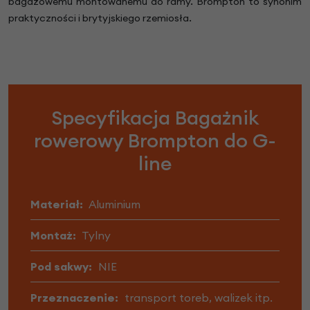
bagażowemu montowanemu do ramy. Brompton to synonim
praktyczności i brytyjskiego rzemiosła.
Specyfikacja Bagażnik
rowerowy Brompton do G-
line
Materiał:
Aluminium
Montaż:
Tylny
Pod sakwy:
NIE
Przeznaczenie:
transport toreb, walizek itp.