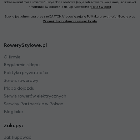
adres e-mail może stanowić Twoje dane osobowe (np. jeżeli zawiera Twoje imię i nazwisko).
* Warunki świadczenia usługi Newsletter
Pokaż więcej
Strona jest chroniona przez reCAPTCHA i obowiązują ją
Polityka prywatności Google
oraz
Warunki korzystania z usługi Google
.
RoweryStylowe.pl
O firmie
Regulamin sklepu
Polityka prywatności
Serwis rowerowy
Mapa dojazdu
Serwis rowerów elektrycznych
Serwisy Partnerskie w Polsce
Blog bike
Zakupy:
Jak kupować