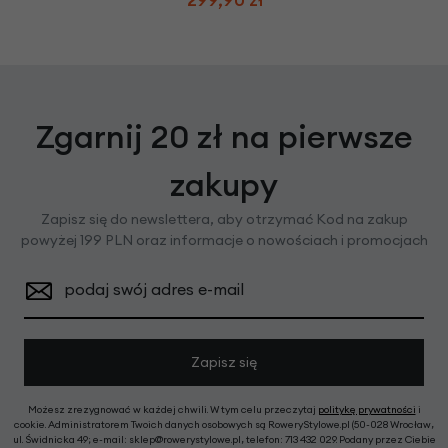
Zgarnij 20 zł na pierwsze
zakupy
Zapisz się do newslettera, aby otrzymać Kod na zakup
powyżej 199 PLN oraz informacje o nowościach i promocjach
podaj swój adres e-mail
Zapisz się
Możesz zrezygnować w każdej chwili. W tym celu przeczytaj
politykę prywatności
i
cookie. Administratorem Twoich danych osobowych są RoweryStylowe.pl (50-028 Wrocław,
ul. Świdnicka 49; e-mail: sklep@rowerystylowe.pl, telefon: 713 432 029. Podany przez Ciebie