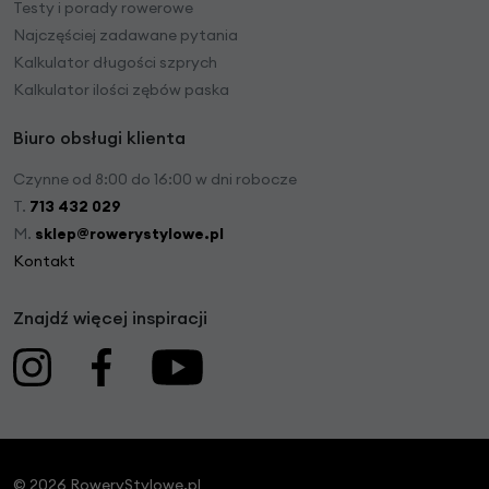
Testy i porady rowerowe
Najczęściej zadawane pytania
Kalkulator długości szprych
Kalkulator ilości zębów paska
Biuro obsługi klienta
Czynne od 8:00 do 16:00 w dni robocze
T.
713 432 029
M.
sklep@rowerystylowe.pl
Kontakt
Znajdź więcej inspiracji
© 2026 RoweryStylowe.pl