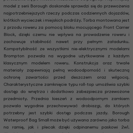
model z serii Borough doskonale sprawdzi się do przewożenia
najpotrzebniejszych rzeczy podczas codziennych dojazdów,
krótkich wycieczek i miejskich podróży. Torba montowana jest
z przodu roweru za pomocą bloku mocującego Front Carrier
Block, dzięki czemu nie wpływa na prowadzenie roweru i
zachowuje stabilność nawet przy pełnym załadunku.
Kompatybilność ze wszystkimi nie-elektrycznymi modelami
Brompton pozwala na wygodne użytkowanie z każdym
klasycznym modelem roweru. Konstrukcja oraz trwałe
materiały zapewniają pełną wodoodporność i skuteczną
ochronę zawartości przed deszczem oraz wilgocią.
Charakterystyczne zamknięcie typu roll-top umożliwia szybki
dostęp do wnętrza i dodatkowo zabezpiecza przewożone
przedmioty. Przednia kieszeń z wodoodpornym zamkiem
pozwala wygodnie przechowywać drobiazgi, do których
potrzebny jest szybki dostęp podczas jazdy. Borough
Waterproof Bag Small może być używana zarówno jako torba
na ramię, jak i plecak dzięki odpinanemu paskowi 2w1.