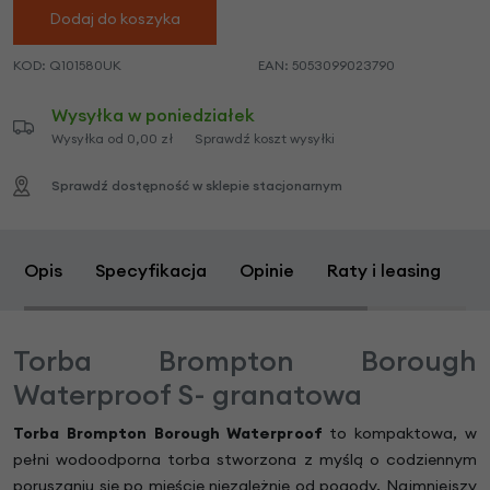
Dodaj do koszyka
KOD:
Q101580UK
EAN:
5053099023790
Wysyłka w poniedziałek
Wysyłka od 0,00 zł
Sprawdź koszt wysyłki
Sprawdź dostępność w sklepie stacjonarnym
Opis
Specyfikacja
Opinie
Raty i leasing
Z
Torba Brompton Borough
Waterproof S- granatowa
Torba Brompton Borough Waterproof
to kompaktowa, w
pełni wodoodporna torba stworzona z myślą o codziennym
poruszaniu się po mieście niezależnie od pogody. Najmniejszy