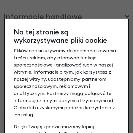
Informacje handlowe
Na tej stronie są
wykorzystywane pliki cookie
Plików cookie używamy do spersonalizowania
Torba Brompton Borough Waterproof S-
treści i reklam, aby oferować funkcje
granatowa opinie
społecznościowe i analizować ruch w naszej
witrynie. Informacje o tym, jak korzystasz z
naszej witryny, udostępniamy partnerom
Dodaj opinię
społecznościowym, reklamowym i
analitycznym. Partnerzy mogą połączyć te
Brak opinii. Może warto dodać własną?
informacje z innymi danymi otrzymanymi od
Ciebie lub uzyskanymi podczas korzystania z
ich usług.
Raty
Leasing
Dzięki Twojej zgodzie możemy lepiej