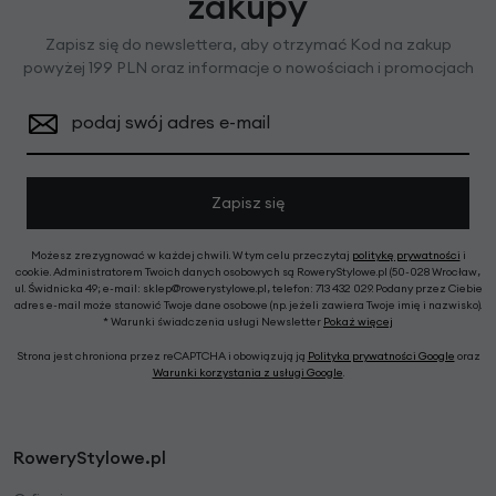
zakupy
Zapisz się do newslettera, aby otrzymać Kod na zakup
powyżej 199 PLN oraz informacje o nowościach i promocjach
podaj swój adres e-mail
Zapisz się
Możesz zrezygnować w każdej chwili. W tym celu przeczytaj
politykę prywatności
i
cookie. Administratorem Twoich danych osobowych są RoweryStylowe.pl (50-028 Wrocław,
ul. Świdnicka 49; e-mail: sklep@rowerystylowe.pl, telefon: 713 432 029. Podany przez Ciebie
adres e-mail może stanowić Twoje dane osobowe (np. jeżeli zawiera Twoje imię i nazwisko).
* Warunki świadczenia usługi Newsletter
Pokaż więcej
Strona jest chroniona przez reCAPTCHA i obowiązują ją
Polityka prywatności Google
oraz
Warunki korzystania z usługi Google
.
RoweryStylowe.pl