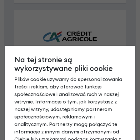
Na tej stronie są
Raty 0%
wykorzystywane pliki cookie
3 miesiące nie płacisz
Plików cookie używamy do spersonalizowania
treści i reklam, aby oferować funkcje
Raty do 60 miesięcy
społecznościowe i analizować ruch w naszej
witrynie. Informacje o tym, jak korzystasz z
naszej witryny, udostępniamy partnerom
Poznaj szczegóły
społecznościowym, reklamowym i
analitycznym. Partnerzy mogą połączyć te
informacje z innymi danymi otrzymanymi od
Ciebie lub uzyskanymi podczas korzystania z