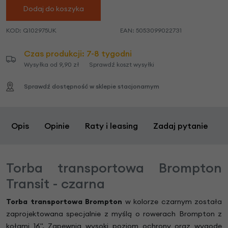
Dodaj do koszyka
KOD:
Q102975UK
EAN:
5053099022731
Czas produkcji: 7-8 tygodni
Wysyłka od 9,90 zł
Sprawdź koszt wysyłki
Sprawdź dostępność w sklepie stacjonarnym
Opis
Opinie
Raty i leasing
Zadaj pytanie
Torba transportowa Brompton
Transit - czarna
Torba transportowa Brompton
w kolorze czarnym została
zaprojektowana specjalnie z myślą o rowerach Brompton z
kołami 16". Zapewnia wysoki poziom ochrony oraz wygodę