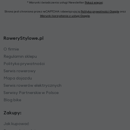
* Warunki świadczenia usługi Newsletter
Pokaż więcej
Strona jest chroniona przez reCAPTCHA i obowiązują ją
Polityka prywatności Google
oraz
Warunki korzystania z usługi Google
.
RoweryStylowe.pl
O firmie
Regulamin sklepu
Polityka prywatności
Serwis rowerowy
Mapa dojazdu
Serwis rowerów elektrycznych
Serwisy Partnerskie w Polsce
Blog bike
Zakupy:
Jak kupować