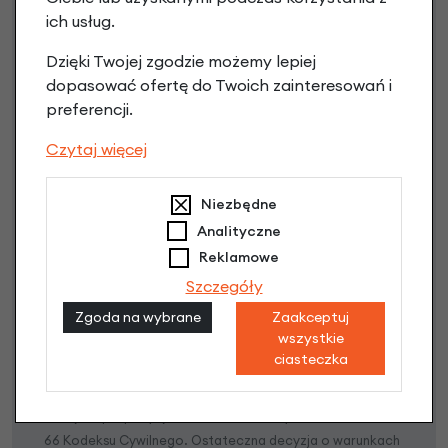
ich usług.
Dzięki Twojej zgodzie możemy lepiej
dopasować ofertę do Twoich zainteresowań i
preferencji.
Czytaj więcej
Raty 0%
Niezbędne
3 miesiące nie płacisz
Analityczne
Raty do 60 miesięcy
Reklamowe
Szczegóły
Poznaj szczegóły
Zgoda na wybrane
Zaakceptuj
wszystkie
ciasteczka
Niniejsza propozycja nie stanowi oferty w rozumieniu art.
66 Kodeksu Cywilnego. Ostateczna decyzja o warunkach