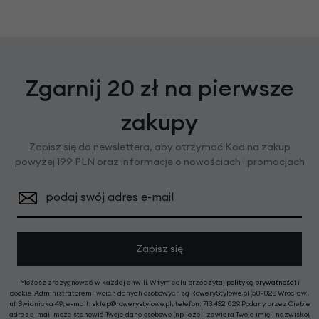
Zgarnij 20 zł na pierwsze
zakupy
Zapisz się do newslettera, aby otrzymać Kod na zakup
powyżej 199 PLN oraz informacje o nowościach i promocjach
podaj swój adres e-mail
Zapisz się
Możesz zrezygnować w każdej chwili. W tym celu przeczytaj
politykę prywatności
i
cookie. Administratorem Twoich danych osobowych są RoweryStylowe.pl (50-028 Wrocław,
ul. Świdnicka 49; e-mail: sklep@rowerystylowe.pl, telefon: 713 432 029. Podany przez Ciebie
adres e-mail może stanowić Twoje dane osobowe (np. jeżeli zawiera Twoje imię i nazwisko).