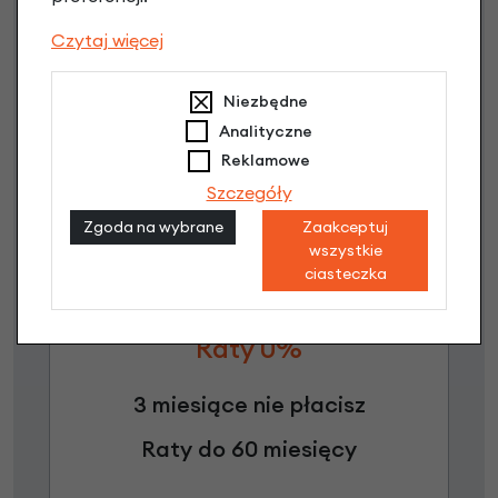
Czytaj więcej
Poznaj szczegóły
Niezbędne
Analityczne
Reklamowe
Szczegóły
Zgoda na wybrane
Zaakceptuj
wszystkie
ciasteczka
Raty 0%
3 miesiące nie płacisz
Raty do 60 miesięcy