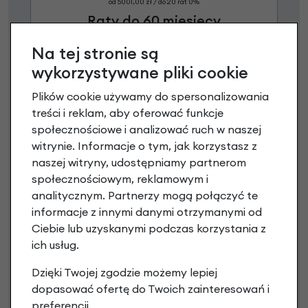
od 5001,00 zł / do 20 rat 0%
Raty do 60 miesięcy
Na tej stronie są
Poznaj szczegóły
wykorzystywane pliki cookie
Plików cookie używamy do spersonalizowania
treści i reklam, aby oferować funkcje
społecznościowe i analizować ruch w naszej
witrynie. Informacje o tym, jak korzystasz z
naszej witryny, udostępniamy partnerom
społecznościowym, reklamowym i
analitycznym. Partnerzy mogą połączyć te
informacje z innymi danymi otrzymanymi od
Ciebie lub uzyskanymi podczas korzystania z
Raty 0%
ich usług.
Dzięki Twojej zgodzie możemy lepiej
3 miesiące nie płacisz
dopasować ofertę do Twoich zainteresowań i
Raty do 60 miesięcy
preferencji.