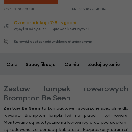
KOD:
Q103033UK
EAN:
5053099043316
Czas produkcji: 7-8 tygodni
Wysyłka od 9,90 zł
Sprawdź koszt wysyłki
Sprawdź dostępność w sklepie stacjonarnym
Opis
Specyfikacja
Opinie
Zadaj pytanie
Zestaw lampek rowerowych
Brompton Be Seen
Zestaw Be Seen
to kompaktowe i stworzone specjalnie dla
rowerów Brompton lampki led na przód i tył roweru.
Montowane są estetycznie na kierownicy oraz pod siodłem i
są ładowane za pomocą kabla usb. Rozproszony strumień