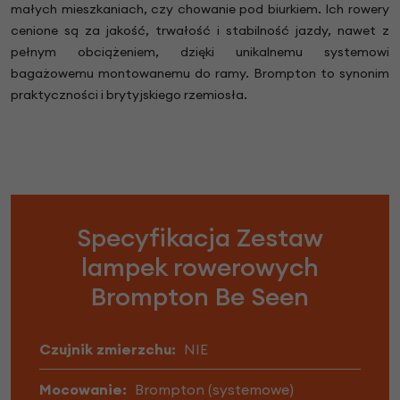
małych mieszkaniach, czy chowanie pod biurkiem. Ich rowery
cenione są za jakość, trwałość i stabilność jazdy, nawet z
pełnym obciążeniem, dzięki unikalnemu systemowi
bagażowemu montowanemu do ramy. Brompton to synonim
praktyczności i brytyjskiego rzemiosła.
Specyfikacja Zestaw
lampek rowerowych
Brompton Be Seen
Czujnik zmierzchu:
NIE
Mocowanie:
Brompton (systemowe)