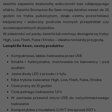
światła zapewnia doskonałą widoczność bez oślepiającego
efektu. Światła Brompton Be Seen mogą działać nawet do 25
godzin na trybie pulsacyjnym, dzięki czemu pozostaniesz
bezpieczny i widoczny podczas nocnych przejażdżek czy
wczesnoporannych dojazdów.
W zależności od jazdy, światła lub nastroju dostępne są tryby:
High, Low, Flash, Pulse i Strobe — idealne na każdą przygodę.
Lampki Be Seen, cechy produktu:
Kompaktowe, lekkie i ładowane przez USB
Smukłe i funkcjonalne, montowane na kierownicy i pod
siodłem
Jasne diody LED z przodu i z tyłu
Kilka trybów świecenia: High, Low, Flash, Pulse, Strobe
Czas pracy do 10 godzin
Czas pełnego ładowania: 1,5 h
W zestawie przewód micro-USB do natychmiastowego
ładowania
Kompatybilne z modelami C/P/T line sprzed 2017 r.