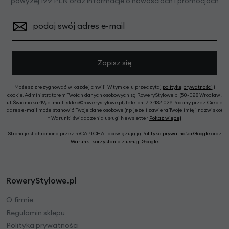
powyżej 199 PLN oraz informacje o nowościach i promocjach
podaj swój adres e-mail
Zapisz się
Możesz zrezygnować w każdej chwili. W tym celu przeczytaj
politykę prywatności
i
cookie. Administratorem Twoich danych osobowych są RoweryStylowe.pl (50-028 Wrocław,
ul. Świdnicka 49; e-mail: sklep@rowerystylowe.pl, telefon: 713 432 029. Podany przez Ciebie
adres e-mail może stanowić Twoje dane osobowe (np. jeżeli zawiera Twoje imię i nazwisko).
* Warunki świadczenia usługi Newsletter
Pokaż więcej
Strona jest chroniona przez reCAPTCHA i obowiązują ją
Polityka prywatności Google
oraz
Warunki korzystania z usługi Google
.
RoweryStylowe.pl
O firmie
Regulamin sklepu
Polityka prywatności