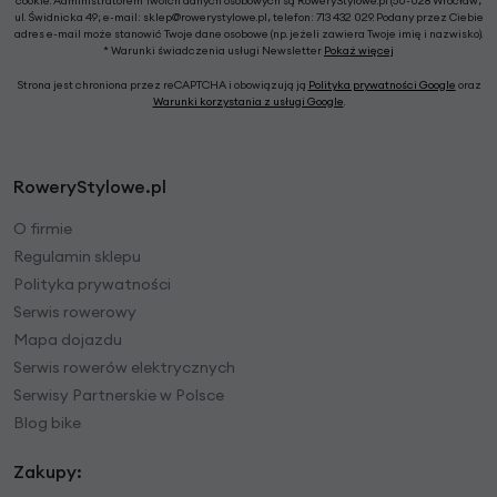
cookie. Administratorem Twoich danych osobowych są RoweryStylowe.pl (50-028 Wrocław,
ul. Świdnicka 49; e-mail: sklep@rowerystylowe.pl, telefon: 713 432 029. Podany przez Ciebie
adres e-mail może stanowić Twoje dane osobowe (np. jeżeli zawiera Twoje imię i nazwisko).
* Warunki świadczenia usługi Newsletter
Pokaż więcej
Strona jest chroniona przez reCAPTCHA i obowiązują ją
Polityka prywatności Google
oraz
Warunki korzystania z usługi Google
.
RoweryStylowe.pl
O firmie
Regulamin sklepu
Polityka prywatności
Serwis rowerowy
Mapa dojazdu
Serwis rowerów elektrycznych
Serwisy Partnerskie w Polsce
Blog bike
Zakupy: