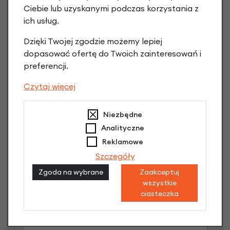
Ciebie lub uzyskanymi podczas korzystania z
ich usług.
Dzięki Twojej zgodzie możemy lepiej
dopasować ofertę do Twoich zainteresowań i
preferencji.
Czytaj więcej
Niezbędne
Raty 0%
Analityczne
Reklamowe
3 miesiące nie płacisz
Szczegóły
Raty do 60 miesięcy
Zgoda na wybrane
Zaakceptuj
wszystkie
ciasteczka
Poznaj szczegóły