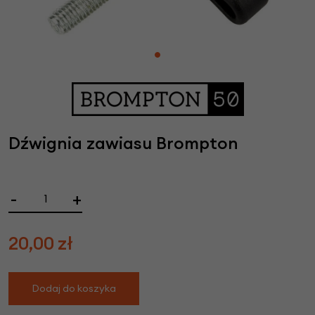
Dźwignia zawiasu Brompton
-
+
20,00
zł
Dodaj do koszyka