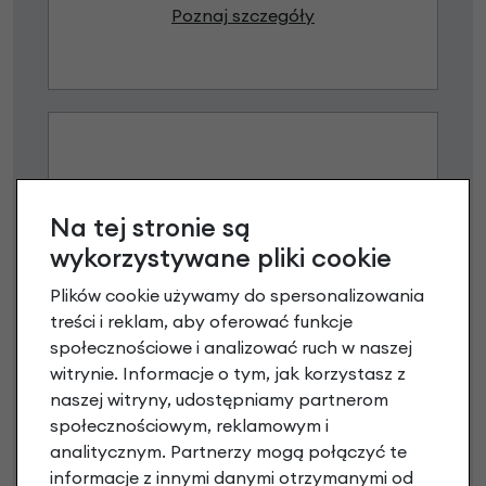
Poznaj szczegóły
Na tej stronie są
wykorzystywane pliki cookie
Raty 0%
Plików cookie używamy do spersonalizowania
treści i reklam, aby oferować funkcje
3 miesiące nie płacisz
społecznościowe i analizować ruch w naszej
witrynie. Informacje o tym, jak korzystasz z
Raty do 60 miesięcy
naszej witryny, udostępniamy partnerom
społecznościowym, reklamowym i
analitycznym. Partnerzy mogą połączyć te
Poznaj szczegóły
informacje z innymi danymi otrzymanymi od