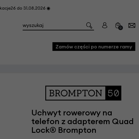
cje26 do 31.08.2026 ◉
0
Zamów części po numerze ramy
e
we
owe
acji i konserwacji roweru
Uchwyt rowerowy na
telefon z adapterem Quad
fon
Lock® Brompton
e