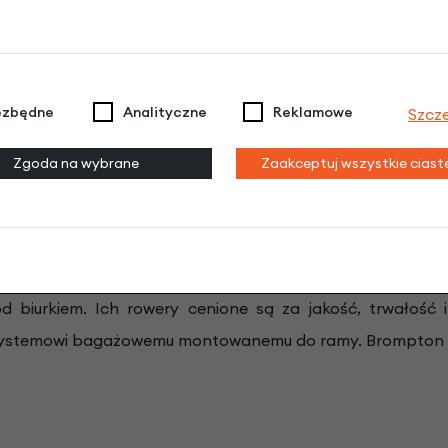
rządzeń
salny adapter montowany na tylnej części telefonu.
ezbędne
Analityczne
Reklamowe
Szcz
Zgoda na wybrane
Zaakceptuj wszystkie cias
ycle to kultowy brytyjski producent składanych rowerów
owacyjnego, stalowego roweru, który w niecałe 20 sekun
zuje mobilność miejską, umożliwiając łatwy transport 
 biurkiem. Ich rowery cenione są za jakość, trwałość i
ystemowi bagażowemu montowanemu do ramy. Brompton to 