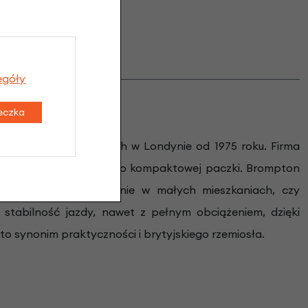
egóły
teczka
, ręcznie wytwarzanych w Londynie od 1975 roku. Firma
d składa się do wyjątkowo kompaktowej paczki. Brompton
pociągiem, przechowywanie w małych mieszkaniach, czy
 stabilność jazdy, nawet z pełnym obciążeniem, dzięki
synonim praktyczności i brytyjskiego rzemiosła.