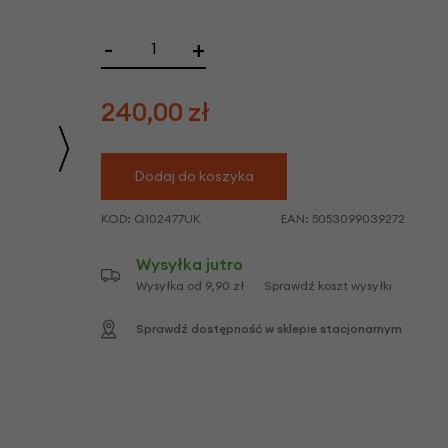
we
y
-
+
240,00
zł
Dodaj do koszyka
KOD:
Q102477UK
EAN:
5053099039272
Wysyłka jutro
Wysyłka od 9,90 zł
Sprawdź koszt wysyłki
Sprawdź dostępność w sklepie stacjonarnym