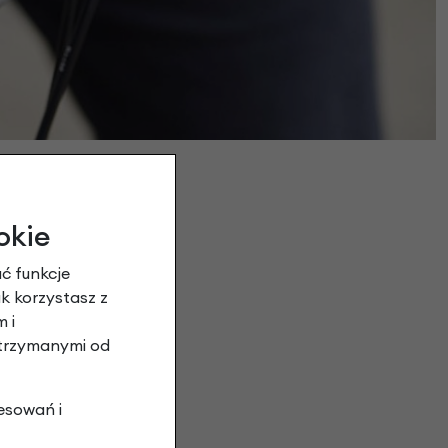
okie
ć funkcje
ak korzystasz z
 i
otrzymanymi od
esowań i