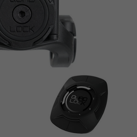
Z
apięcia rowero
Pompki rowerowe
werowe
er Pig
Peruzzo
Gazelle
Pozostałe
N
akrętki i obejm
i:SY
Przerzutki rowerowe
es
Inny
R
owery transportowe - akcesoria
S
akwy i torby rowerowe
Siodełka rowerowe
rowe
Strida - części