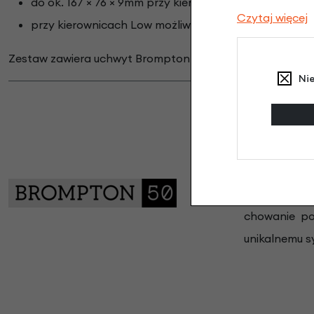
do ok. 167 × 76 × 9mm przy kierownicach Mid i High
Czytaj więcej
przy kierownicach Low możliwa obsługa większych u
Zestaw zawiera uchwyt Brompton Quad Lock® oraz uniwer
Ni
Brompton Bic
słynie z inn
rewolucjoni
chowanie pod
unikalnemu s