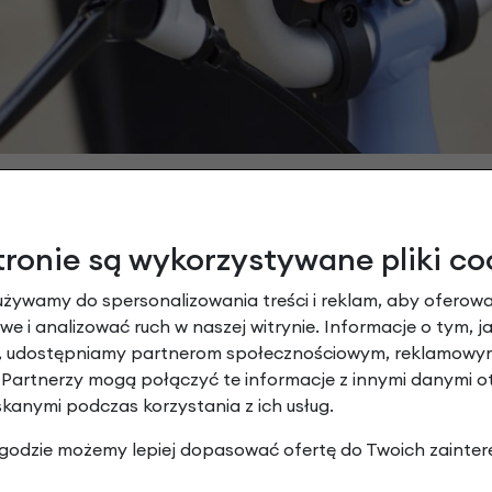
lefon z naklejką, cechy produktu:
tronie są wykorzystywane pliki co
pton, kompatybilna z systemem składania roweru
używamy do spersonalizowania treści i reklam, aby oferowa
ilne i bezpieczne mocowanie telefonu
e i analizować ruch w naszej witrynie. Informacje o tym, j
y, udostępniamy partnerom społecznościowym, reklamowym
 Partnerzy mogą połączyć te informacje z innymi danymi 
skanymi podczas korzystania z ich usług.
 zgodzie możemy lepiej dopasować ofertę do Twoich zainter