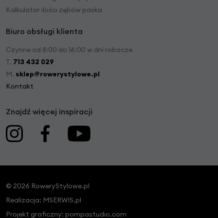
Kalkulator ilości zębów paska
Biuro obsługi klienta
Czynne od 8:00 do 16:00 w dni robocze
T.
713 432 029
M.
sklep@rowerystylowe.pl
Kontakt
Znajdź więcej inspiracji
© 2026 RoweryStylowe.pl
Realizacja:
MSERWIS.pl
Projekt graficzny:
pompastudio.com