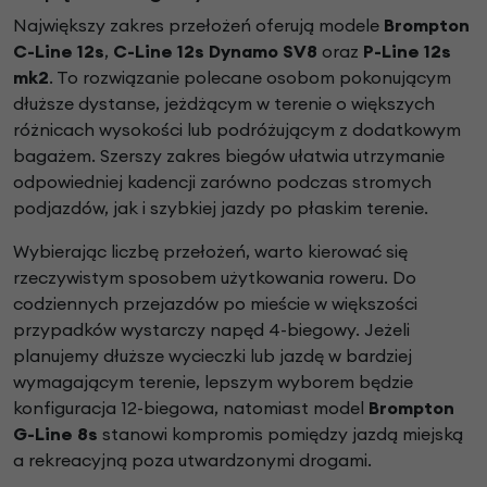
Największy zakres przełożeń oferują modele
Brompton
C-Line 12s
,
C-Line 12s Dynamo SV8
oraz
P-Line 12s
mk2
. To rozwiązanie polecane osobom pokonującym
dłuższe dystanse, jeżdżącym w terenie o większych
różnicach wysokości lub podróżującym z dodatkowym
bagażem. Szerszy zakres biegów ułatwia utrzymanie
odpowiedniej kadencji zarówno podczas stromych
podjazdów, jak i szybkiej jazdy po płaskim terenie.
Wybierając liczbę przełożeń, warto kierować się
rzeczywistym sposobem użytkowania roweru. Do
codziennych przejazdów po mieście w większości
przypadków wystarczy napęd 4-biegowy. Jeżeli
planujemy dłuższe wycieczki lub jazdę w bardziej
wymagającym terenie, lepszym wyborem będzie
konfiguracja 12-biegowa, natomiast model
Brompton
G-Line 8s
stanowi kompromis pomiędzy jazdą miejską
a rekreacyjną poza utwardzonymi drogami.