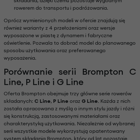
składania, dzięki czemu pozostaje wygodnym
rowerem do transportu i podróżowania.
Oprócz wymienionych modeli w ofercie znajdują się
również warianty z 4 przełożeniami oraz wersje
wyposażone w piastę z dynamem i fabryczne
oświetlenie. Pozwala to dobrać model do planowanego
sposobu użytkowania oraz preferowanego
wyposażenia.
Porównanie serii Brompton C
Line, P Line i G Line
Oferta Brompton obejmuje trzy główne serie rowerów
składanych:
C Line
,
P Line
oraz
G Line
. Każda z nich
została opracowana z myślą o innym stylu jazdy i różni
się konstrukcją, zastosowanymi materiałami oraz
charakterystyką użytkowania. Niezależnie od wybranej
serii wszystkie modele wykorzystują opatentowany
system składania Brompton, który od lat pozostaje