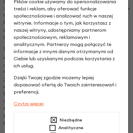
przedni widelec, co pozwoliło ograniczyć wagę przy
Plików cookie używamy do spersonalizowania
zachowaniu charakterystycznych właściwości jezdnych
treści i reklam, aby oferować funkcje
Brompton. Seria dostępna jest z napędem 4- lub 12-
społecznościowe i analizować ruch w naszej
biegowym i będzie dobrym wyborem dla osób często
witrynie. Informacje o tym, jak korzystasz z
przenoszących rower lub podróżujących z nim
naszej witryny, udostępniamy partnerom
pociągiem i komunikacją miejską.
społecznościowym, reklamowym i
analitycznym. Partnerzy mogą połączyć te
Brompton G Line
informacje z innymi danymi otrzymanymi od
G Line to najnowsza seria w ofercie producenta,
Ciebie lub uzyskanymi podczas korzystania z
zaprojektowana z myślą o większej wszechstronności.
ich usług.
W odróżnieniu od pozostałych serii wykorzystuje koła
Dzięki Twojej zgodzie możemy lepiej
20 cali, hydrauliczne hamulce tarczowe oraz szersze
dopasować ofertę do Twoich zainteresowań i
opony, które poprawiają komfort jazdy na kostce
preferencji.
brukowej, drogach szutrowych i innych nierównych
nawierzchniach. Mimo większych kół zachowuje
Czytaj więcej
możliwość szybkiego złożenia, pozostając
praktycznym rowerem do codziennego transportu i
Niezbędne
podróżowania.
Analityczne