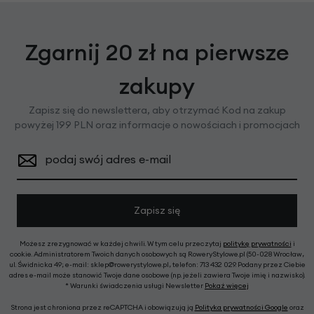
Zgarnij 20 zł na pierwsze
zakupy
Zapisz się do newslettera, aby otrzymać Kod na zakup
powyżej 199 PLN oraz informacje o nowościach i promocjach
podaj swój adres e-mail
Zapisz się
Możesz zrezygnować w każdej chwili. W tym celu przeczytaj
politykę prywatności
i
cookie. Administratorem Twoich danych osobowych są RoweryStylowe.pl (50-028 Wrocław,
ul. Świdnicka 49; e-mail: sklep@rowerystylowe.pl, telefon: 713 432 029. Podany przez Ciebie
adres e-mail może stanowić Twoje dane osobowe (np. jeżeli zawiera Twoje imię i nazwisko).
* Warunki świadczenia usługi Newsletter
Pokaż więcej
Strona jest chroniona przez reCAPTCHA i obowiązują ją
Polityka prywatności Google
oraz