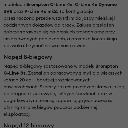
modelach
Brompton C-Line 4s
,
C-Line 4s Dynamo
SV8
oraz
P-Line 4s mk2
. To konfiguracja
przeznaczona przede wszystkim do jazdy miejskiej i
codziennych dojazdów do pracy. Zakres przełożeń
dobrze sprawdza się na płaskich trasach oraz przy
umiarkowanych podjazdach, a prostsza konstrukcja
pozwala utrzymać niższą masę roweru.
Napęd 8-biegowy
Napęd 8-biegowy zastosowano w modelu
Brompton
G-Line 8s
. Został on opracowany z myślą o większych
kołach 20 cali i bardziej zróżnicowanych
nawierzchniach. Szerszy zakres przełożeń ułatwia jazdę
po drogach szutrowych, leśnych ścieżkach oraz w
pagórkowatym terenie, zapewniając jednocześnie
płynną zmianę biegów podczas codziennej
eksploatacji.
Napęd 12-biegowy