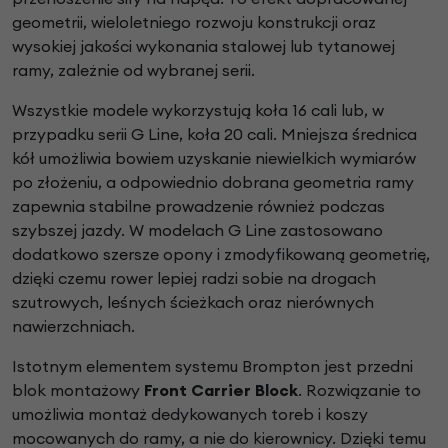
geometrii, wieloletniego rozwoju konstrukcji oraz
wysokiej jakości wykonania stalowej lub tytanowej
ramy, zależnie od wybranej serii.
Wszystkie modele wykorzystują koła 16 cali lub, w
przypadku serii G Line, koła 20 cali. Mniejsza średnica
kół umożliwia bowiem uzyskanie niewielkich wymiarów
po złożeniu, a odpowiednio dobrana geometria ramy
zapewnia stabilne prowadzenie również podczas
szybszej jazdy. W modelach G Line zastosowano
dodatkowo szersze opony i zmodyfikowaną geometrię,
dzięki czemu rower lepiej radzi sobie na drogach
szutrowych, leśnych ścieżkach oraz nierównych
nawierzchniach.
Istotnym elementem systemu Brompton jest przedni
blok montażowy
Front Carrier Block
. Rozwiązanie to
umożliwia montaż dedykowanych toreb i koszy
mocowanych do ramy, a nie do kierownicy. Dzięki temu