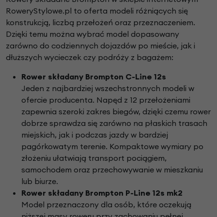
RoweryStylowe.pl to oferta modeli różniących się
konstrukcją, liczbą przełożeń oraz przeznaczeniem.
Dzięki temu można wybrać model dopasowany
zarówno do codziennych dojazdów po mieście, jak i
dłuższych wycieczek czy podróży z bagażem:
Rower składany Brompton C-Line 12s
Jeden z najbardziej wszechstronnych modeli w
ofercie producenta. Napęd z 12 przełożeniami
zapewnia szeroki zakres biegów, dzięki czemu rower
dobrze sprawdza się zarówno na płaskich trasach
miejskich, jak i podczas jazdy w bardziej
pagórkowatym terenie. Kompaktowe wymiary po
złożeniu ułatwiają transport pociągiem,
samochodem oraz przechowywanie w mieszkaniu
lub biurze.
Rower składany Brompton P-Line 12s mk2
Model przeznaczony dla osób, które oczekują
niższej masy roweru przy zachowaniu pełnej