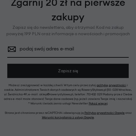
Zgarnij 20 zł na pierwsze
zakupy
Zapisz się do newslettera, aby otrzymać Kod na zakup
powyżej 199 PLN oraz informacje o nowościach i promocjach
podaj swój adres e-mail
Zapisz się
Możesz zrezygnować w każdej chwili. W tym celu przeczytaj
politykę prywatności
i
cookie. Administratorem Twoich danych osobowych są RoweryStylowe.pl (50-028 Wrocław,
ul. Świdnicka 49; e-mail: sklep@rowerystylowe.pl, telefon: 713 432 029. Podany przez Ciebie
adres e-mail może stanowić Twoje dane osobowe (np. jeżeli zawiera Twoje imię i nazwisko).
* Warunki świadczenia usługi Newsletter
Pokaż więcej
Strona jest chroniona przez reCAPTCHA i obowiązują ją
Polityka prywatności Google
oraz
Warunki korzystania z usługi Google
.