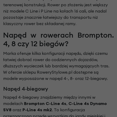
terenowej konstrukcji. Rower po złożeniu jest większy
niż modele C Line i P Line na kołach 16 cali, ale nadal
pozostaje znacznie łatwiejszy do transportu niż
klasyczny rower bez składanej ramy.
Napęd w rowerach Brompton.
4, 8 czy 12 biegów?
Marka oferuje kilka konfiguracji napędu, dzięki czemu
łatwiej dobrać rower do codziennych dojazdów,
dłuższych wycieczek lub bardziej wymagających tras.
W ofercie sklepu RoweryStylowe.pl dostępne są
modele wyposażone w napęd 4-, 8- oraz 12-biegowy.
Napęd 4-biegowy
Napęd 4-biegowy znajdziemy między innymi w
modelach
Brompton C-Line 4s
,
C-Line 4s Dynamo
SV8
oraz
P-Line 4s mk2
. To konfiguracja
przeznaczona przede wszystkim do jazdy miejskiej i