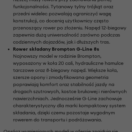
funkcjonalności. Tytanowy tylny trójkąt oraz
przedni widelec pozwalają ograniczyć wagę
konstrukcji, co docenią użytkownicy często
przenoszący rower po złożeniu. Napęd 12-biegowy
zapewnia dużą uniwersalność zarówno podczas
codziennych dojazdów, jak i dłuższych tras.
Rower składany Brompton G-Line 8s
Najnowszy model w rodzinie Brompton,
wyposażony w koła 20 cali, hydrauliczne hamulce
tarczowe oraz 8-biegowy napęd. Większe koła,
szersze opony i zmodyfikowana geometria
poprawiają komfort oraz stabilność jazdy na
drogach szutrowych, kostce brukowej i nierównych
nawierzchniach. Jednocześnie G-Line zachowuje
charakterystyczny dla marki kompaktowy system
składania, dzięki czemu pozostaje wygodnym
rowerem do transportu i podróżowania.
Oprócz wymienionych modeli w ofercie znajdują się