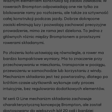
Ważnym elementem konstrukcji są zaciski zawiasów. W
rowerach Brompton odpowiadają one nie tylko za
blokowanie ramy po rozłożeniu, ale także za sztywność
całej konstrukcji podczas jazdy. Dobrze dokręcone
zaciski eliminują luzy i pozwalają zachować precyzyjne
prowadzenie, mimo że rama jest dzielona. To jedna z
głównych różnic między Bromptonem a prostszymi
rowerami składanymi.
Po złożeniu koła ustawiają się równolegle, a rower ma
bardzo kompaktowe wymiary. Ma to znaczenie przy
przechowywaniu w mieszkaniu, transporcie w pociągu,
przewożeniu w samochodzie lub korzystaniu z windy.
Mechanizm składania jest też powtarzalny, dlatego po
krótkim czasie użytkownik wykonuje cały proces
intuicyjnie, bez regulowania dodatkowych elementów.
W serii G Line mechanizm składania zachowuje
charakterystyczną koncepcję Brompton, ale został
dostosowany do większych kół 20 cali i bardziej