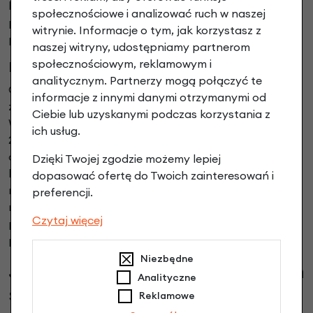
biegowym i będzie dobrym wyborem dla osób często
społecznościowe i analizować ruch w naszej
przenoszących rower lub podróżujących z nim
witrynie. Informacje o tym, jak korzystasz z
pociągiem i komunikacją miejską.
naszej witryny, udostępniamy partnerom
społecznościowym, reklamowym i
Brompton G Line
analitycznym. Partnerzy mogą połączyć te
G Line to najnowsza seria w ofercie producenta,
informacje z innymi danymi otrzymanymi od
zaprojektowana z myślą o większej wszechstronności.
Ciebie lub uzyskanymi podczas korzystania z
W odróżnieniu od pozostałych serii wykorzystuje koła
ich usług.
20 cali, hydrauliczne hamulce tarczowe oraz szersze
opony, które poprawiają komfort jazdy na kostce
Dzięki Twojej zgodzie możemy lepiej
brukowej, drogach szutrowych i innych nierównych
dopasować ofertę do Twoich zainteresowań i
nawierzchniach. Mimo większych kół zachowuje
preferencji.
możliwość szybkiego złożenia, pozostając
Czytaj więcej
praktycznym rowerem do codziennego transportu i
podróżowania.
Niezbędne
Jak działa mechanizm
Analityczne
składania rowerów Brompton?
Reklamowe