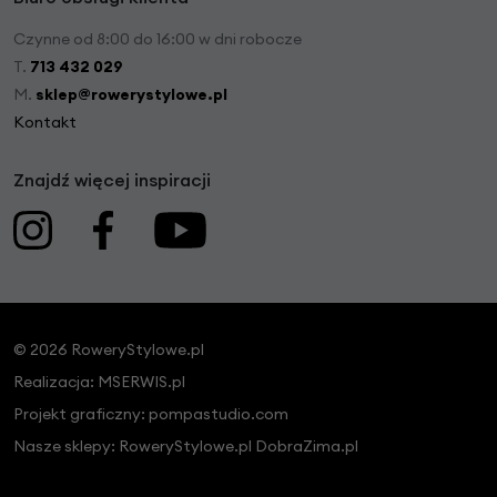
Czynne od 8:00 do 16:00 w dni robocze
T.
713 432 029
M.
sklep@rowerystylowe.pl
Kontakt
Znajdź więcej inspiracji
© 2026 RoweryStylowe.pl
Realizacja:
MSERWIS.pl
Projekt graficzny:
pompastudio.com
Nasze sklepy:
RoweryStylowe.pl
DobraZima.pl