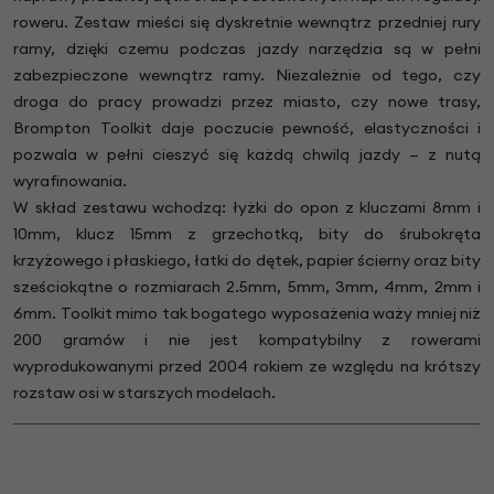
roweru. Zestaw mieści się dyskretnie wewnątrz przedniej rury
ramy, dzięki czemu podczas jazdy narzędzia są w pełni
zabezpieczone wewnątrz ramy. Niezależnie od tego, czy
droga do pracy prowadzi przez miasto, czy nowe trasy,
Brompton Toolkit daje poczucie pewność, elastyczności i
pozwala w pełni cieszyć się każdą chwilą jazdy — z nutą
wyrafinowania.
W skład zestawu wchodzą: łyżki do opon z kluczami 8mm i
10mm, klucz 15mm z grzechotką, bity do śrubokręta
krzyżowego i płaskiego, łatki do dętek, papier ścierny oraz bity
sześciokątne o rozmiarach 2.5mm, 5mm, 3mm, 4mm, 2mm i
6mm. Toolkit mimo tak bogatego wyposażenia waży mniej niż
200 gramów i nie jest kompatybilny z rowerami
wyprodukowanymi przed 2004 rokiem ze względu na krótszy
rozstaw osi w starszych modelach.