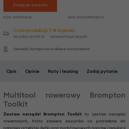
Dodaj do koszyka
KOD:
Q101704UK
EAN:
5053099028047
Czas produkcji: 7-8 tygodni
Wysyłka od 9,90 zł
Sprawdź koszt wysyłki
Sprawdź dostępność w sklepie stacjonarnym
Opis
Opinie
Raty i leasing
Zadaj pytanie
Multitool rowerowy Brompton
Toolkit
Zestaw narzędzi Brompton Toolkit
to zestaw narzędzi
rowerowych, który zawiera wszystko co potrzebne do
naprawy przebitej dętki oraz podstawowych napraw i regulacji