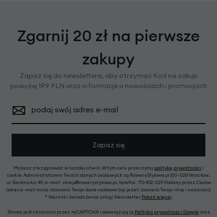
Zgarnij 20 zł na pierwsze
zakupy
Zapisz się do newslettera, aby otrzymać Kod na zakup
powyżej 199 PLN oraz informacje o nowościach i promocjach
podaj swój adres e-mail
Zapisz się
Możesz zrezygnować w każdej chwili. W tym celu przeczytaj
politykę prywatności
i
cookie. Administratorem Twoich danych osobowych są RoweryStylowe.pl (50-028 Wrocław,
ul. Świdnicka 49; e-mail: sklep@rowerystylowe.pl, telefon: 713 432 029. Podany przez Ciebie
adres e-mail może stanowić Twoje dane osobowe (np. jeżeli zawiera Twoje imię i nazwisko).
* Warunki świadczenia usługi Newsletter
Pokaż więcej
Strona jest chroniona przez reCAPTCHA i obowiązują ją
Polityka prywatności Google
oraz