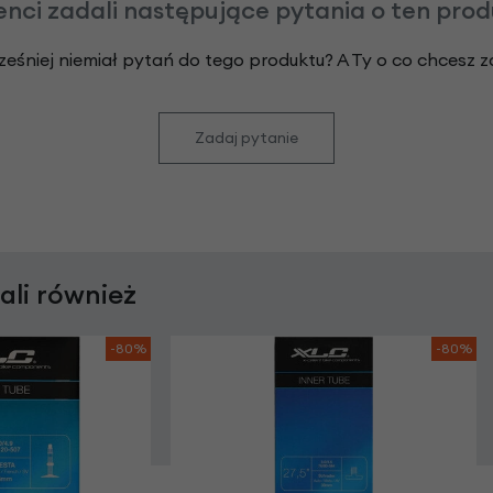
enci zadali następujące pytania o ten pro
ześniej niemiał pytań do tego produktu? A Ty o co chcesz 
Zadaj pytanie
rali również
-80%
-80%