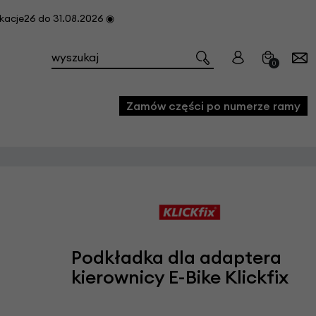
cje26 do 31.08.2026 ◉
0
Zamów części po numerze ramy
e
we
owe
acji i konserwacji roweru
Podkładka dla adaptera
fon
kierownicy E-Bike Klickfix
e