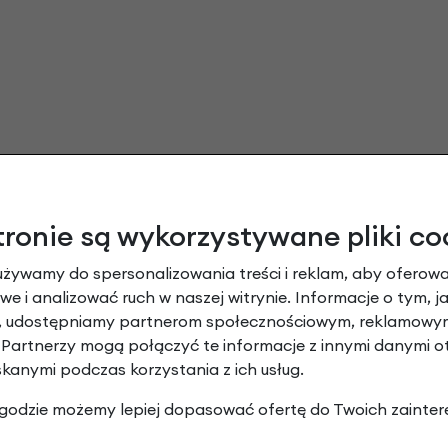
tronie są wykorzystywane pliki co
używamy do spersonalizowania treści i reklam, aby oferowa
e i analizować ruch w naszej witrynie. Informacje o tym, j
y, udostępniamy partnerom społecznościowym, reklamowym
 Partnerzy mogą połączyć te informacje z innymi danymi 
skanymi podczas korzystania z ich usług.
dka dla adaptera kierownicy E-Bike Klickfix
 zgodzie możemy lepiej dopasować ofertę do Twoich zainter