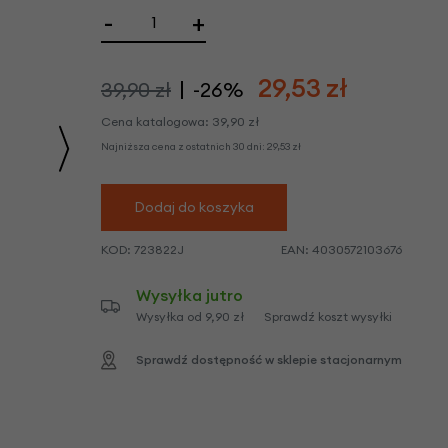
we
-
+
y
29,53
zł
39,90 zł
-26%
Cena katalogowa:
39,90
zł
Najniższa cena z ostatnich 30 dni:
29,53
zł
Dodaj do koszyka
KOD:
723822J
EAN:
4030572103676
Wysyłka jutro
Wysyłka od 9,90 zł
Sprawdź koszt wysyłki
Sprawdź dostępność w sklepie stacjonarnym