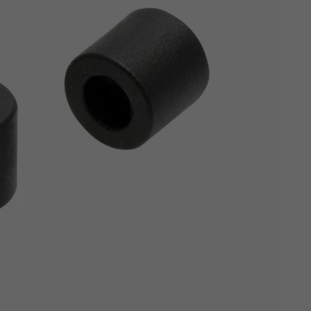
Z
apięcia rowero
Pompki rowerowe
werowe
er Pig
Peruzzo
Gazelle
Pozostałe
N
akrętki i obejm
i:SY
Przerzutki rowerowe
es
Inny
R
owery transportowe - akcesoria
S
akwy i torby rowerowe
Siodełka rowerowe
rowe
Strida - części