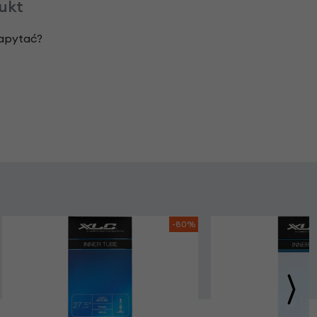
dukt
zapytać?
-80%