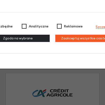
Dodaj opinię
Brak opinii. Może warto dodać własną?
ezbędne
Analityczne
Reklamowe
Szcz
Zgoda na wybrane
Zaakceptuj wszystkie cias
Leasing