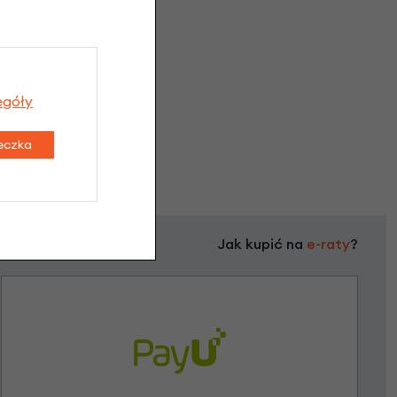
egóły
teczka
Jak kupić na
e-raty
?