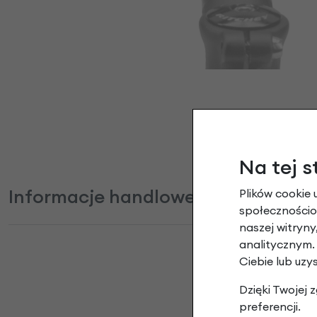
Na tej s
Informacje handlowe
Plików cookie 
społecznościow
naszej witryn
analitycznym.
Ciebie lub uzy
Podkła
Dzięki Twojej
preferencji.