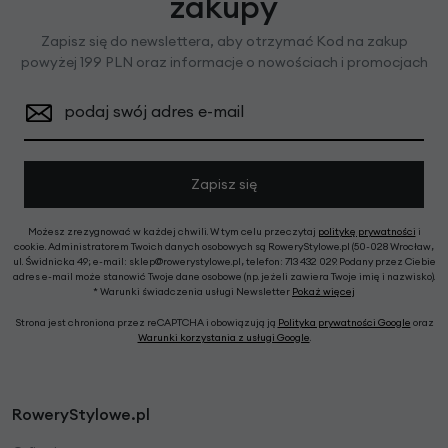
zakupy
Zapisz się do newslettera, aby otrzymać Kod na zakup
powyżej 199 PLN oraz informacje o nowościach i promocjach
podaj swój adres e-mail
Zapisz się
Możesz zrezygnować w każdej chwili. W tym celu przeczytaj
politykę prywatności
i
cookie. Administratorem Twoich danych osobowych są RoweryStylowe.pl (50-028 Wrocław,
ul. Świdnicka 49; e-mail: sklep@rowerystylowe.pl, telefon: 713 432 029. Podany przez Ciebie
adres e-mail może stanowić Twoje dane osobowe (np. jeżeli zawiera Twoje imię i nazwisko).
* Warunki świadczenia usługi Newsletter
Pokaż więcej
Strona jest chroniona przez reCAPTCHA i obowiązują ją
Polityka prywatności Google
oraz
Warunki korzystania z usługi Google
.
RoweryStylowe.pl