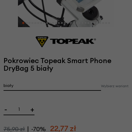
Pokrowiec Topeak Smart Phone
DryBag 5 biały
biały
Wybierz wariant
-
+
22,77
zł
75,90 zł
-70%