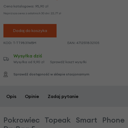
Cena katalogowa:
95,90
zł
Najniższa cena z ostatnich 30 dni:
22,77
zł
Dodaj do koszyka
KOD:
T-TT9831WBM
EAN:
4712511832105
Wysyłka dziś
Wysyłka od 9,90 zł
Sprawdź koszt wysyłki
Sprawdź dostępność w sklepie stacjonarnym
Opis
Opinie
Zadaj pytanie
Pokrowiec Topeak Smart Phone