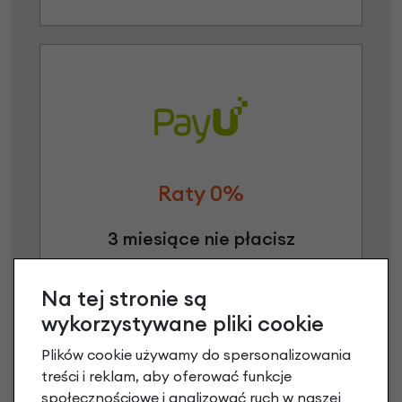
Raty 0%
3 miesiące nie płacisz
Raty do 60 miesięcy
Na tej stronie są
wykorzystywane pliki cookie
Poznaj szczegóły
Plików cookie używamy do spersonalizowania
treści i reklam, aby oferować funkcje
społecznościowe i analizować ruch w naszej