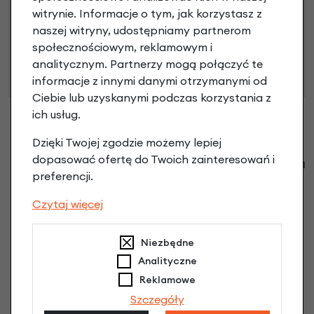
witrynie. Informacje o tym, jak korzystasz z
Niniejsza propozycja nie stanowi oferty w rozumieniu art.
naszej witryny, udostępniamy partnerom
66 Kodeksu Cywilnego. Ostateczna decyzja o warunkach
społecznościowym, reklamowym i
i przyznaniu kredytu zostanie podjęta po ocenie
analitycznym. Partnerzy mogą połączyć te
zdolności kredytowej.
informacje z innymi danymi otrzymanymi od
Ciebie lub uzyskanymi podczas korzystania z
ich usług.
Dzięki Twojej zgodzie możemy lepiej
dopasować ofertę do Twoich zainteresowań i
Klienci zadali następujące pytania o ten
preferencji.
produkt
Czytaj więcej
Nikt wcześniej niemiał pytań do tego produktu? A Ty o
co chcesz zapytać?
Niezbędne
Analityczne
Zadaj pytanie
Reklamowe
Szczegóły