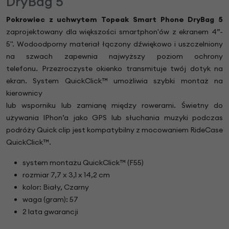
DryBag 5
Pokrowiec z uchwytem Topeak Smart Phone DryBag 5
zaprojektowany dla większości smartphon'ów z ekranem 4”-
5''. Wodoodporny materiał łączony dźwiękowo i uszczelniony
na szwach zapewnia najwyższy poziom ochrony
telefonu. Przezroczyste okienko transmituje twój dotyk na
ekran. System QuickClick™ umożliwia szybki montaż na
kierownicy
lub wsporniku lub zamianę między rowerami. Świetny do
używania IPhon’a jako GPS lub słuchania muzyki podczas
podróży Quick clip jest kompatybilny z mocowaniem RideCase
QuickClick™.
system montażu QuickClick™ (F55)
rozmiar 7,7 x 3,1 x 14,2 cm
kolor: Biały, Czarny
waga (gram): 57
2 lata gwarancji