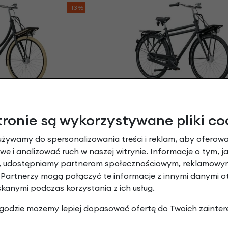
-13%
 PACKD 3
Batavus PACKD 3
k Mat
Męski Black Mat
tronie są wykorzystywane pliki co
 zł
| -13%
3 499,00 zł
| -13%
,13 zł
3 044,13 zł
używamy do spersonalizowania treści i reklam, aby oferowa
e i analizować ruch w naszej witrynie. Informacje o tym, j
-10%
y, udostępniamy partnerom społecznościowym, reklamowym
 Partnerzy mogą połączyć te informacje z innymi danymi 
skanymi podczas korzystania z ich usług.
 zgodzie możemy lepiej dopasować ofertę do Twoich zainter