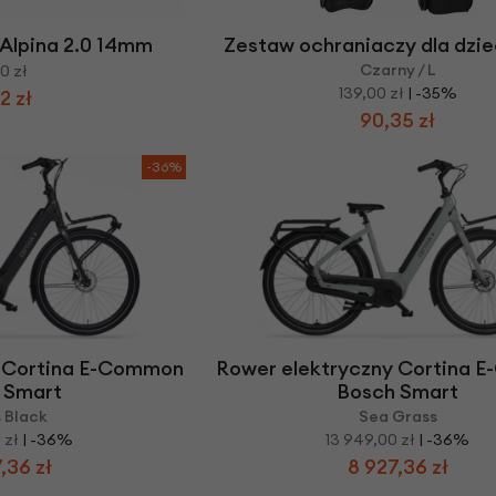
 Alpina 2.0 14mm
Zestaw ochraniaczy dla dzie
Czarny / L
0 zł
139,00 zł
| -35%
2 zł
90,35 zł
-36%
y Cortina E-Common
Rower elektryczny Cortina 
 Smart
Bosch Smart
s Black
Sea Grass
 zł
| -36%
13 949,00 zł
| -36%
,36 zł
8 927,36 zł