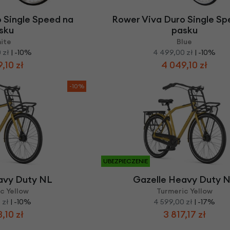
 Single Speed na
Rower Viva Duro Single Sp
sku
pasku
ite
Blue
 zł
| -10%
4 499,00 zł
| -10%
,10 zł
4 049,10 zł
-10%
UBEZPIECZENIE
avy Duty NL
Gazelle Heavy Duty 
c Yellow
Turmeric Yellow
 zł
| -10%
4 599,00 zł
| -17%
,10 zł
3 817,17 zł