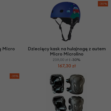
-30%
ę Micro
Dziecięcy kask na hulajnogę z autem
Micro Microlino
239,00 zł
| -30%
167,30 zł
-35%