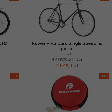
 LTD
Rower Viva Duro Single Speed na
pasku
Black
4 499,00 zł
| -10%
4 049,10 zł
-10%
-50%