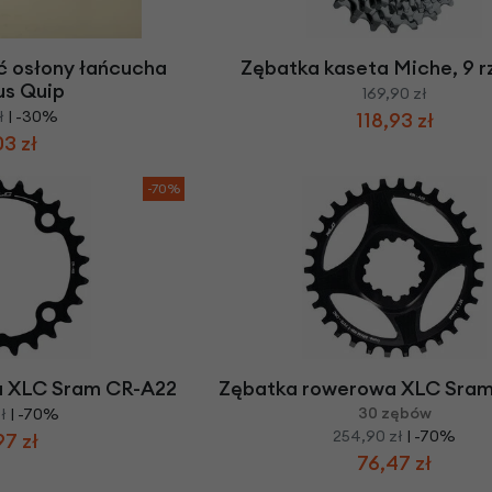
Z
apięcia rowero
Pompki rowerowe
werowe
er Pig
Peruzzo
Gazelle
Pozostałe
N
akrętki i obejm
i:SY
Przerzutki rowerowe
ć osłony łańcucha
Zębatka kaseta Miche, 9 
es
Inny
us Quip
169,90 zł
R
owery transportowe - akcesoria
ł
| -30%
118,93 zł
S
akwy i torby rowerowe
03 zł
Siodełka rowerowe
rowe
-70%
Strida - części
a XLC Sram CR-A22
Zębatka rowerowa XLC Sra
30 zębów
ł
| -70%
254,90 zł
| -70%
97 zł
76,47 zł