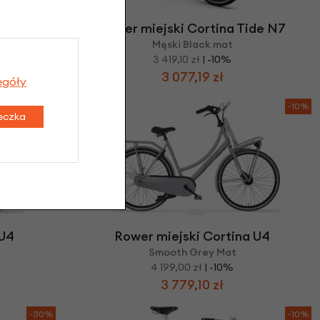
de N7
Rower miejski Cortina Tide N7
Męski Black mat
3 419,10 zł
| -10%
3 077,19 zł
egóły
-10%
-10%
teczka
 U4
Rower miejski Cortina U4
Smooth Grey Mat
4 199,00 zł
| -10%
3 779,10 zł
-30%
-10%