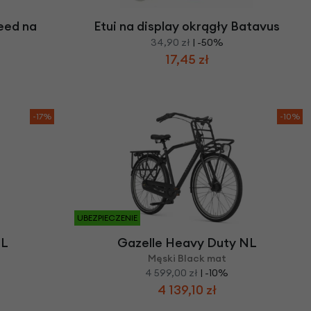
eed na
Etui na display okrągły Batavus
34,90 zł
| -50%
17,45 zł
-17%
-10%
UBEZPIECZENIE
NL
Gazelle Heavy Duty NL
Męski Black mat
4 599,00 zł
| -10%
4 139,10 zł