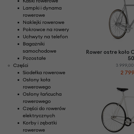
Kaski rowerowe
Lampki i dynama
rowerowe
Naklejki rowerowe
Pokrowce na rowery
Uchwyty na telefon
Bagażniki
samochodowe
Rower ostre koło 
5
Pozostałe
Części
3 999,00
2 799
Siodełka rowerowe
Osłony koła
rowerowego
Osłony łańcucha
rowerowego
Części do rowerów
elektrycznych
Korby i zębatki
rowerowe