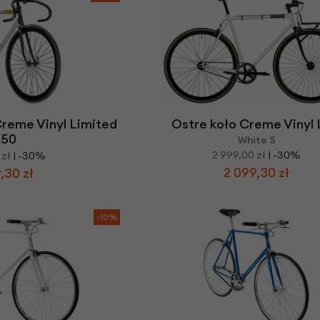
Creme Vinyl Limited
Ostre koło Creme Vinyl
050
White S
2 999,00 zł
| -30%
 zł
| -30%
2 099,30 zł
,30 zł
-10%