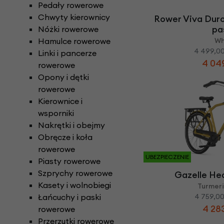
Pedały rowerowe
Chwyty kierownicy
Rower Viva Duro
pa
Nóżki rowerowe
Hamulce rowerowe
Wh
4 499,00
Linki i pancerze
4 049
rowerowe
Opony i dętki
rowerowe
Kierownice i
wsporniki
Nakrętki i obejmy
Obręcze i koła
rowerowe
UBEZPIECZENIE
Piasty rowerowe
Szprychy rowerowe
Gazelle He
Kasety i wolnobiegi
Turmeri
Łańcuchy i paski
4 759,00
4 283
rowerowe
Przerzutki rowerowe