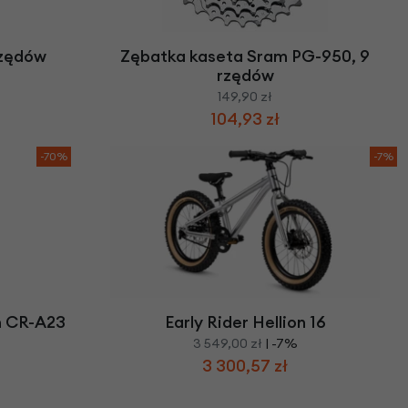
we
y
rzędów
Zębatka kaseta Sram PG-950, 9
rzędów
149,90 zł
104,93 zł
-70%
-7%
m CR-A23
Early Rider Hellion 16
3 549,00 zł
| -7%
3 300,57 zł