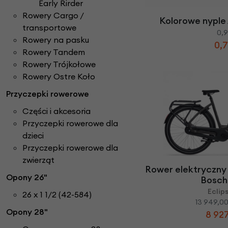
Early Rirder
Rowery Cargo /
Kolorowe nyple
transportowe
0,9
Rowery na pasku
0,7
Rowery Tandem
Rowery Trójkołowe
Rowery Ostre Koło
Przyczepki rowerowe
Części i akcesoria
Przyczepki rowerowe dla
dzieci
Przyczepki rowerowe dla
zwierząt
Rower elektryczn
Opony 26"
Bosch
Eclip
26 x 1 1/2 (42-584)
13 949,00
Opony 28"
8 927