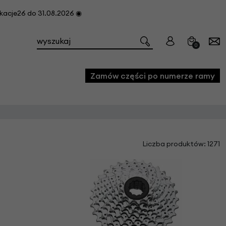
cje26 do 31.08.2026 ◉
0
Zamów części po numerze ramy
e
Liczba produktów: 1271
we
owe
acji i konserwacji roweru
fon
e