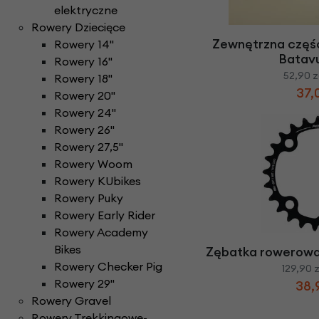
Części do rowerów elektrycznych
Ł
elektryczne
ańcuchy i paski ro
Rowery Składane
Check
Rowery Dziecięce
D
zwonki rowerowe
N
aklejki rowerowe
Rowery Tandem
Zewnętrzna częś
Rowery 14''
F
oteliki rowerowe
Napęd paskowy Gat
Rowery Trójkołowe
Batav
Rowery 16''
Narzędzia rowerowe
Rowerki biegowe
H
52,90 z
amulce rowerowe
Rowery 18''
Nóżki rowerowe
Rowery Cargo / transportowe
37,
Rowery 20''
K
asety i wolnobiegi
Rowery 24''
O
bręcze i koła rowe
Kaski rowerowe
Rowery 26"
Rowery 27,5"
Rowery Woom
Rowery KUbikes
Rowery Puky
Rowery Early Rider
Rowery Academy
Bikes
Zębatka rowerow
Rowery Checker Pig
129,90 z
Rowery 29"
38,
Rowery Gravel
Rowery Trekkingowe-