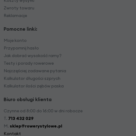
Koszty wysyłki
Zwroty towaru
Reklamacje
Pomocne linki:
Moje konto
Przypomnij hasło
Jak dobrać wysokość ramy?
Testy i porady rowerowe
Najczęściej zadawane pytania
Kalkulator długości szprych
Kalkulator ilości zębów paska
Biuro obsługi klienta
Czynne od 8:00 do 16:00 w dni robocze
T.
713 432 029
M.
sklep@rowerystylowe.pl
Kontakt