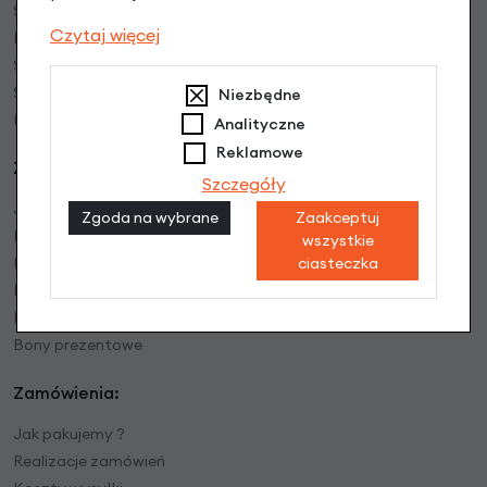
Serwis rowerowy
Czytaj więcej
Mapa dojazdu
Serwis rowerów elektrycznych
Serwisy Partnerskie w Polsce
Niezbędne
Blog bike
Analityczne
Reklamowe
Zakupy:
Szczegóły
Jak kupować
Zgoda na wybrane
Zaakceptuj
Formy płatności
wszystkie
ciasteczka
Faktury VAT
Rower w firmie bez VAT
Instrukcje video
Bony prezentowe
Zamówienia:
Jak pakujemy ?
Realizacje zamówień