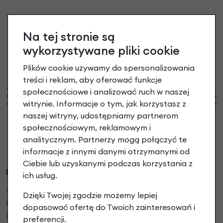
podaj swój adres e-mail
Na tej stronie są
wykorzystywane pliki cookie
Zapisz się
Plików cookie używamy do spersonalizowania
treści i reklam, aby oferować funkcje
Możesz zrezygnować w każdej chwili. W tym celu przeczytaj
politykę prywatności
i
cookie. Administratorem Twoich danych osobowych są RoweryStylowe.pl (50-028 Wrocław,
społecznościowe i analizować ruch w naszej
ul. Świdnicka 49; e-mail: sklep@rowerystylowe.pl, telefon: 713 432 029. Podany przez Ciebie
witrynie. Informacje o tym, jak korzystasz z
adres e-mail może stanowić Twoje dane osobowe (np. jeżeli zawiera Twoje imię i nazwisko).
* Warunki świadczenia usługi Newsletter
Pokaż więcej
naszej witryny, udostępniamy partnerom
społecznościowym, reklamowym i
Strona jest chroniona przez reCAPTCHA i obowiązują ją
Polityka prywatności Google
oraz
Warunki korzystania z usługi Google
.
analitycznym. Partnerzy mogą połączyć te
informacje z innymi danymi otrzymanymi od
Ciebie lub uzyskanymi podczas korzystania z
RoweryStylowe.pl
ich usług.
O firmie
Dzięki Twojej zgodzie możemy lepiej
Regulamin sklepu
dopasować ofertę do Twoich zainteresowań i
Polityka prywatności
preferencji.