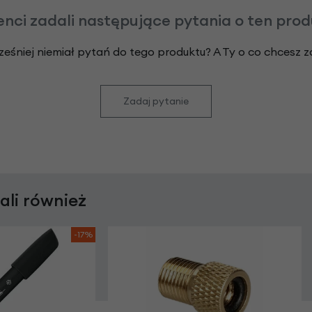
enci zadali następujące pytania o ten pro
ześniej niemiał pytań do tego produktu? A Ty o co chcesz 
Zadaj pytanie
rali również
-17%