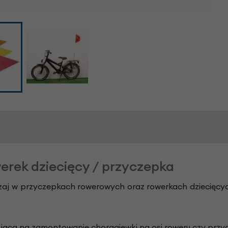
rek dziecięcy / przyczepka
j w przyczepkach rowerowych oraz rowerkach dziecięcych
jącą na zamontowanie chorągiewki na osi roweru czy przyc