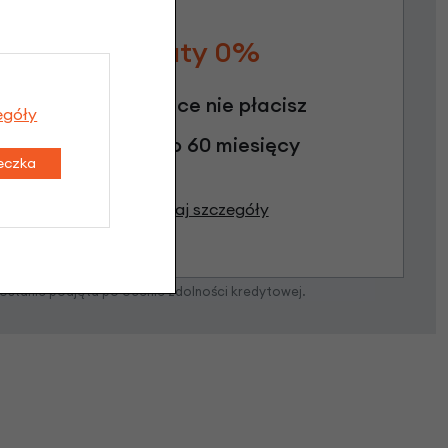
Raty 0%
3 miesiące nie płacisz
egóły
Raty do 60 miesięcy
teczka
Poznaj szczegóły
zostanie podjęta po ocenie zdolności kredytowej.