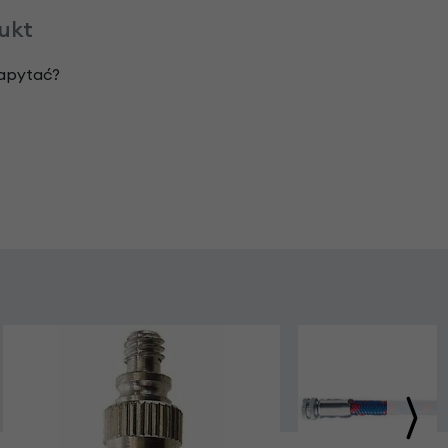
dukt
zapytać?