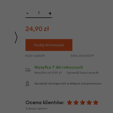
we
y
-
+
24,90
zł
Dodaj do koszyka
KOD:
363075
EAN:
20363079
Wysyłka 7 dni roboczych
Wysyłka od 9,90 zł
Sprawdź koszt wysyłki
Sprawdź dostępność w sklepie stacjonarnym
Ocena klientów:
Zobacz opinie >