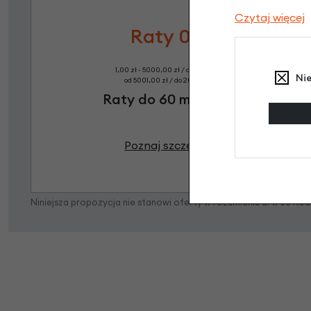
Czytaj więcej
Raty 0%
1,00 zł - 5000,00 zł / do 10 rat 0%
Ni
od 5001,00 zł / do 20 rat 0%
Raty do 60 miesięcy
Poznaj szczegóły
Niniejsza propozycja nie stanowi oferty w rozumieniu art. 66 K