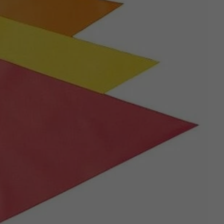
Z
apięcia rowero
Pompki rowerowe
werowe
er Pig
Peruzzo
Gazelle
Pozostałe
N
akrętki i obejm
i:SY
Przerzutki rowerowe
es
Inny
R
owery transportowe - akcesoria
S
akwy i torby rowerowe
Siodełka rowerowe
rowe
Strida - części