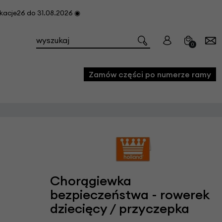
cje26 do 31.08.2026 ◉
0
Zamów części po numerze ramy
e
we
owe
acji i konserwacji roweru
Chorągiewka
fon
bezpieczeństwa - rowerek
dziecięcy / przyczepka
e