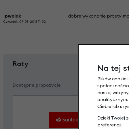
~pwalak
dobre wykonanie prosty m
Czwartek, 09-08-2018 11:02
Raty
Na tej s
Plików cookie 
Dostępne propozycje
społecznościow
naszej witryn
analitycznym.
Ciebie lub uzy
Dzięki Twojej
preferencji.