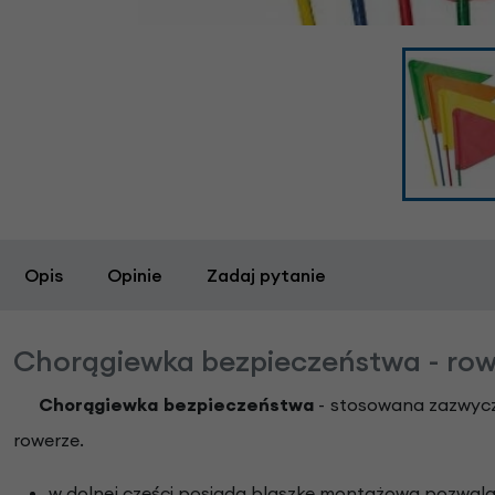
Opis
Opinie
Zadaj pytanie
Chorągiewka bezpieczeństwa - rowe
Chorągiewka bezpieczeństwa
- stosowana zazwycza
rowerze.
w dolnej części posiada blaszkę montażową pozwala