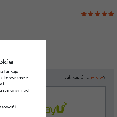
okie
ć funkcje
Jak kupić na
e-raty
?
ak korzystasz z
 i
otrzymanymi od
esowań i