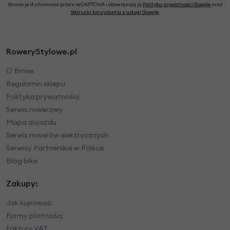
Strona jest chroniona przez reCAPTCHA i obowiązują ją
Polityka prywatności Google
oraz
Warunki korzystania z usługi Google
.
RoweryStylowe.pl
O firmie
Regulamin sklepu
Polityka prywatności
Serwis rowerowy
Mapa dojazdu
Serwis rowerów elektrycznych
Serwisy Partnerskie w Polsce
Blog bike
Zakupy:
Jak kupować
Formy płatności
Faktury VAT