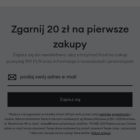
Zgarnij 20 zł na pierwsze
zakupy
Zapisz się do newslettera, aby otrzymać Kod na zakup
powyżej 199 PLN oraz informacje o nowościach i promocjach
podaj swój adres e-mail
Zapisz się
Możesz zrezygnować w każdej chwili. W tym celu przeczytaj
politykę prywatności
i
cookie. Administratorem Twoich danych osobowych są RoweryStylowe.pl (50-028 Wrocław,
ul. Świdnicka 49; e-mail: sklep@rowerystylowe.pl, telefon: 713 432 029. Podany przez Ciebie
adres e-mail może stanowić Twoje dane osobowe (np. jeżeli zawiera Twoje imię i nazwisko).
* Warunki świadczenia usługi Newsletter
Pokaż więcej