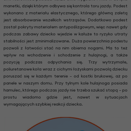
manetki, dzięki którym odbywa się kontrola toru jazdy. Podest
wykonano z materiału elastycznego, którego główną zaletą
jest absorbowanie wszelkich wstrząsów. Dodatkowo podest
został pokryty materiałem antypoślizgowym, więc nawet gdy
podczas zabawy dziecko wjedzie w kałuże to ryzyko utraty
stabilności jest zminimalizowane. Duża powierzchnia podestu
pozwoli z łatwości stać na nim obiema nogami. Ma to też
wpływ na wchodzenie i schodzenie z hulajnogi, a także
pozycję podczas odpychania się. Trzy wytrzymałe,
poliuretanowe koła wraz z cichymi łożyskami pozwolą dziecku
poruszać się w każdym terenie – od kostki brukowej, aż po
panele w naszym domu. Przy tylnym kole hulajnoga posiada
hamulec, którego podczas jazdy nie trzeba szukać stopą – po
prostu wiadomo gdzie jest, nawet w sytuacjach
wymagających szybkiej reakcji dziecka.