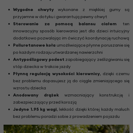
Wygodne chwyty
wykonane z miękkiej gumy są
przyjemne w dotyku i gwarantują pewny chwyt
Sterowanie za pomocą balansu ciałem
ten
innowacyjny sposób kierowania jest dla dzieci intuicyjny
dodatkowo pozwalając im ćwiczyć koordynację ruchową
Poliuretanowe koła
umożliwiające płynne poruszanie się
po każdym rodzaju utwardzanej nawierzchni
Antypoślizgowy podest
zapobiegający ześlizgiwaniu się
stóp dziecka w trakcie jazdy
Płynną regulację wysokości kierownicy
, dzięki czemu
bez problemu dopasujesz ją do ciągle zmieniającego się
wzrostu dziecka
Anodowany drążek
wzmacniający konstrukcję i
zabezpieczający przed korozją
Jedyne 1.95 kg wagi
, lekkość dzięki której każdy maluch
bez problemu poradzi sobie z prowadzeniem pojazdu