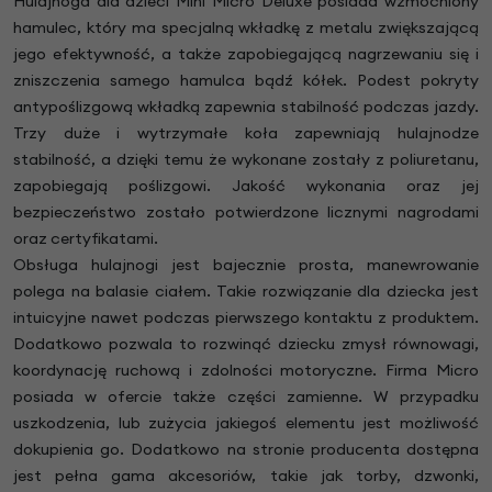
Hulajnoga dla dzieci Mini Micro Deluxe posiada wzmocniony
hamulec, który ma specjalną wkładkę z metalu zwiększającą
jego efektywność, a także zapobiegającą nagrzewaniu się i
zniszczenia samego hamulca bądź kółek. Podest pokryty
antypoślizgową wkładką zapewnia stabilność podczas jazdy.
Trzy duże i wytrzymałe koła zapewniają hulajnodze
stabilność, a dzięki temu że wykonane zostały z poliuretanu,
zapobiegają poślizgowi. Jakość wykonania oraz jej
bezpieczeństwo zostało potwierdzone licznymi nagrodami
oraz certyfikatami.
Obsługa hulajnogi jest bajecznie prosta, manewrowanie
polega na balasie ciałem. Takie rozwiązanie dla dziecka jest
intuicyjne nawet podczas pierwszego kontaktu z produktem.
Dodatkowo pozwala to rozwinąć dziecku zmysł równowagi,
koordynację ruchową i zdolności motoryczne. Firma Micro
posiada w ofercie także części zamienne. W przypadku
uszkodzenia, lub zużycia jakiegoś elementu jest możliwość
dokupienia go. Dodatkowo na stronie producenta dostępna
jest pełna gama akcesoriów, takie jak torby, dzwonki,