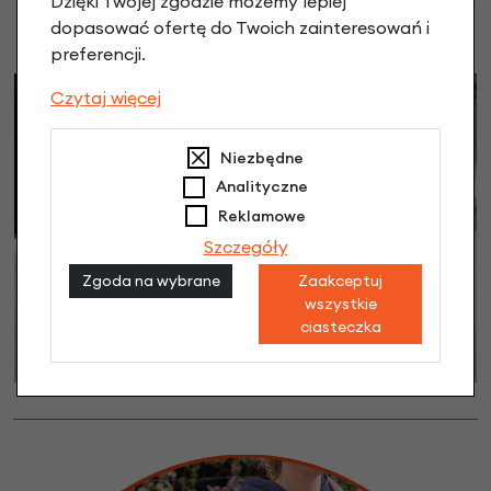
Dzięki Twojej zgodzie możemy lepiej
dopasować ofertę do Twoich zainteresowań i
preferencji.
Czytaj więcej
Niezbędne
Analityczne
Reklamowe
Szczegóły
Zgoda na wybrane
Zaakceptuj
wszystkie
ciasteczka