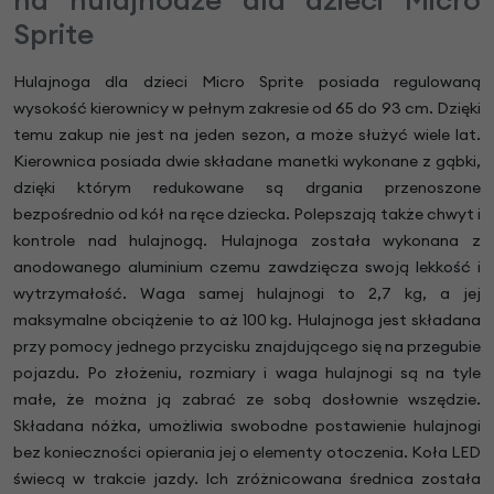
Sprite
Hulajnoga dla dzieci Micro Sprite posiada regulowaną
wysokość kierownicy w pełnym zakresie od 65 do 93 cm. Dzięki
temu zakup nie jest na jeden sezon, a może służyć wiele lat.
Kierownica posiada dwie składane manetki wykonane z gąbki,
dzięki którym redukowane są drgania przenoszone
bezpośrednio od kół na ręce dziecka. Polepszają także chwyt i
kontrole nad hulajnogą. Hulajnoga została wykonana z
anodowanego aluminium czemu zawdzięcza swoją lekkość i
wytrzymałość. Waga samej hulajnogi to 2,7 kg, a jej
maksymalne obciążenie to aż 100 kg. Hulajnoga jest składana
przy pomocy jednego przycisku znajdującego się na przegubie
pojazdu. Po złożeniu, rozmiary i waga hulajnogi są na tyle
małe, że można ją zabrać ze sobą dosłownie wszędzie.
Składana nóżka, umożliwia swobodne postawienie hulajnogi
bez konieczności opierania jej o elementy otoczenia. Koła LED
świecą w trakcie jazdy. Ich zróżnicowana średnica została