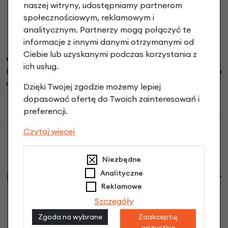
naszej witryny, udostępniamy partnerom
społecznościowym, reklamowym i
analitycznym. Partnerzy mogą połączyć te
informacje z innymi danymi otrzymanymi od
Ciebie lub uzyskanymi podczas korzystania z
Opcjonalny pasek transportowy.
ich usług.
Przydatnym dodatkiem jest również regulowany
pasek na
ramię do przenoszenia rowerka,
do kupienia w naszym sklepie
Dzięki Twojej zgodzie możemy lepiej
--> TUTA
J
<--
dopasować ofertę do Twoich zainteresowań i
preferencji.
Czytaj więcej
Niezbędne
Analityczne
Informacje handlowe
Reklamowe
Szczegóły
Zgoda na wybrane
Zaakceptuj
wszystkie