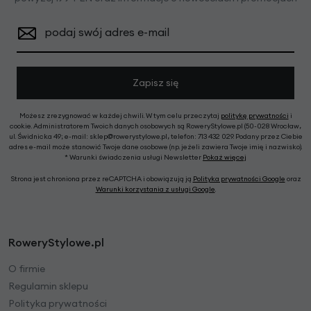
podaj swój adres e-mail
Zapisz się
Możesz zrezygnować w każdej chwili. W tym celu przeczytaj
politykę prywatności
i
cookie. Administratorem Twoich danych osobowych są RoweryStylowe.pl (50-028 Wrocław,
ul. Świdnicka 49; e-mail: sklep@rowerystylowe.pl, telefon: 713 432 029. Podany przez Ciebie
adres e-mail może stanowić Twoje dane osobowe (np. jeżeli zawiera Twoje imię i nazwisko).
* Warunki świadczenia usługi Newsletter
Pokaż więcej
Strona jest chroniona przez reCAPTCHA i obowiązują ją
Polityka prywatności Google
oraz
Warunki korzystania z usługi Google
.
RoweryStylowe.pl
O firmie
Regulamin sklepu
Polityka prywatności