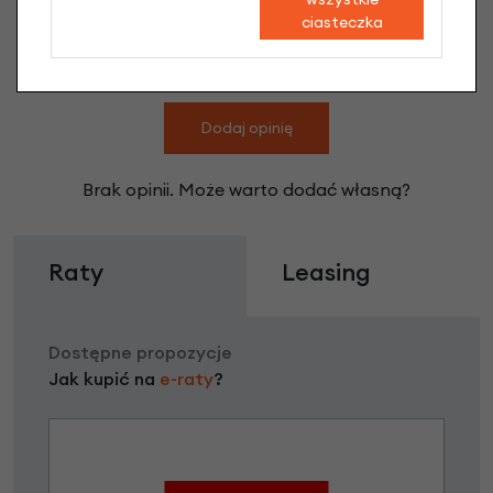
ciasteczka
Hulajnoga dla dzieci Micro Sprite LED
Silverchrome LED opinie
Dodaj opinię
Brak opinii. Może warto dodać własną?
Raty
Leasing
Dostępne propozycje
Jak kupić na
e-raty
?