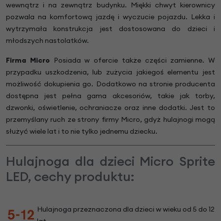
wewnątrz i na zewnątrz budynku. Miękki chwyt kierownicy
pozwala na komfortową jazdę i wyczucie pojazdu. Lekka i
wytrzymała konstrukcja jest dostosowana do dzieci i
młodszych nastolatków.
Firma Micro
Posiada w ofercie także części zamienne. W
przypadku uszkodzenia, lub zużycia jakiegoś elementu jest
możliwość dokupienia go. Dodatkowo na stronie producenta
dostępna jest pełna gama akcesoriów, takie jak torby,
dzwonki, oświetlenie, ochraniacze oraz inne dodatki. Jest to
przemyślany ruch ze strony firmy Micro, gdyż hulajnogi mogą
służyć wiele lat i to nie tylko jednemu dziecku.
Hulajnoga dla dzieci Micro Sprite
LED, cechy produktu:
Hulajnoga przeznaczona dla dzieci w wieku od 5 do 12
lat