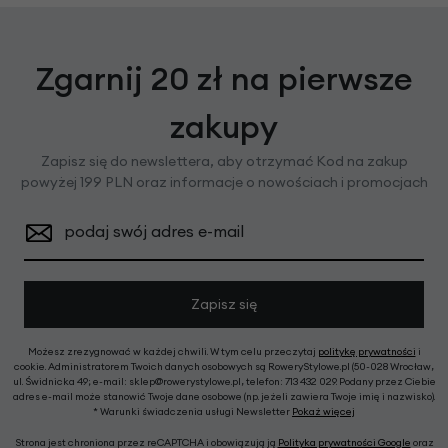
Zgarnij 20 zł na pierwsze
zakupy
Zapisz się do newslettera, aby otrzymać Kod na zakup
powyżej 199 PLN oraz informacje o nowościach i promocjach
podaj swój adres e-mail
Zapisz się
Możesz zrezygnować w każdej chwili. W tym celu przeczytaj
politykę prywatności
i
cookie. Administratorem Twoich danych osobowych są RoweryStylowe.pl (50-028 Wrocław,
ul. Świdnicka 49; e-mail: sklep@rowerystylowe.pl, telefon: 713 432 029. Podany przez Ciebie
adres e-mail może stanowić Twoje dane osobowe (np. jeżeli zawiera Twoje imię i nazwisko).
* Warunki świadczenia usługi Newsletter
Pokaż więcej
Strona jest chroniona przez reCAPTCHA i obowiązują ją
Polityka prywatności Google
oraz