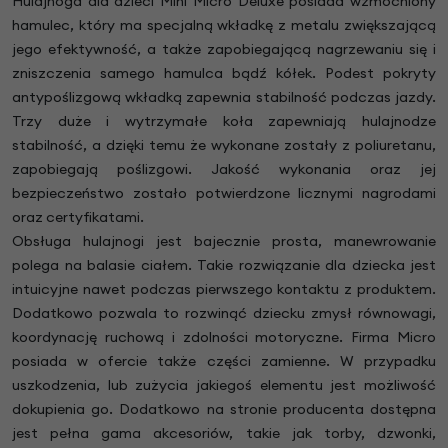
Hulajnoga dla dzieci Mini Micro Deluxe posiada wzmocniony
hamulec, który ma specjalną wkładkę z metalu zwiększającą
jego efektywność, a także zapobiegającą nagrzewaniu się i
zniszczenia samego hamulca bądź kółek. Podest pokryty
antypoślizgową wkładką zapewnia stabilność podczas jazdy.
Trzy duże i wytrzymałe koła zapewniają hulajnodze
stabilność, a dzięki temu że wykonane zostały z poliuretanu,
zapobiegają poślizgowi. Jakość wykonania oraz jej
bezpieczeństwo zostało potwierdzone licznymi nagrodami
oraz certyfikatami.
Obsługa hulajnogi jest bajecznie prosta, manewrowanie
polega na balasie ciałem. Takie rozwiązanie dla dziecka jest
intuicyjne nawet podczas pierwszego kontaktu z produktem.
Dodatkowo pozwala to rozwinąć dziecku zmysł równowagi,
koordynację ruchową i zdolności motoryczne. Firma Micro
posiada w ofercie także części zamienne. W przypadku
uszkodzenia, lub zużycia jakiegoś elementu jest możliwość
dokupienia go. Dodatkowo na stronie producenta dostępna
jest pełna gama akcesoriów, takie jak torby, dzwonki,