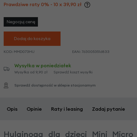
Prawdziwe raty 0% - 10 x 39,90 zł
Negocjuj cenę
Dodaj do koszyka
KOD:
MMD073HU
EAN:
7630053516833
Wysyłka w poniedziałek
Wysyłka od 9,90 zł
Sprawdź koszt wysyłki
Sprawdź dostępność w sklepie stacjonarnym
Opis
Opinie
Raty i leasing
Zadaj pytanie
Hulajnoga dla dzieci Mini Micro