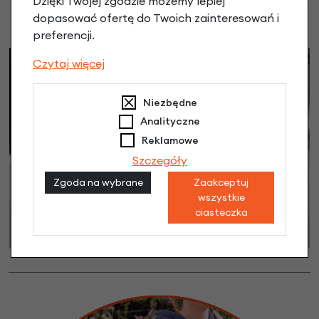
Dzięki Twojej zgodzie możemy lepiej
dopasować ofertę do Twoich zainteresowań i
preferencji.
Czytaj więcej
Niezbędne
Analityczne
Reklamowe
Szczegóły
Zgoda na wybrane
Zaakceptuj
wszystkie
ciasteczka