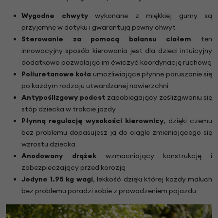
Wygodne chwyty
wykonane z miękkiej gumy są
przyjemne w dotyku i gwarantują pewny chwyt
Sterowanie za pomocą balansu ciałem
ten
innowacyjny sposób kierowania jest dla dzieci intuicyjny
dodatkowo pozwalając im ćwiczyć koordynację ruchową
Poliuretanowe koła
umożliwiające płynne poruszanie się
po każdym rodzaju utwardzanej nawierzchni
Antypoślizgowy podest
zapobiegający ześlizgiwaniu się
stóp dziecka w trakcie jazdy
Płynną regulację wysokości kierownicy
, dzięki czemu
bez problemu dopasujesz ją do ciągle zmieniającego się
wzrostu dziecka
Anodowany drążek
wzmacniający konstrukcję i
zabezpieczający przed korozją
Jedyne 1.95 kg wagi
, lekkość dzięki której każdy maluch
bez problemu poradzi sobie z prowadzeniem pojazdu