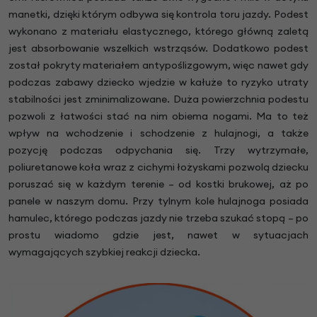
manetki, dzięki którym odbywa się kontrola toru jazdy. Podest
wykonano z materiału elastycznego, którego główną zaletą
jest absorbowanie wszelkich wstrząsów. Dodatkowo podest
został pokryty materiałem antypoślizgowym, więc nawet gdy
podczas zabawy dziecko wjedzie w kałuże to ryzyko utraty
stabilności jest zminimalizowane. Duża powierzchnia podestu
pozwoli z łatwości stać na nim obiema nogami. Ma to też
wpływ na wchodzenie i schodzenie z hulajnogi, a także
pozycję podczas odpychania się. Trzy wytrzymałe,
poliuretanowe koła wraz z cichymi łożyskami pozwolą dziecku
poruszać się w każdym terenie – od kostki brukowej, aż po
panele w naszym domu. Przy tylnym kole hulajnoga posiada
hamulec, którego podczas jazdy nie trzeba szukać stopą – po
prostu wiadomo gdzie jest, nawet w sytuacjach
wymagających szybkiej reakcji dziecka.