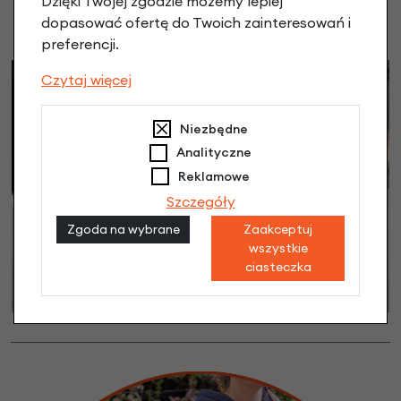
Dzięki Twojej zgodzie możemy lepiej
dopasować ofertę do Twoich zainteresowań i
preferencji.
Czytaj więcej
Niezbędne
Analityczne
Reklamowe
Szczegóły
Zgoda na wybrane
Zaakceptuj
wszystkie
ciasteczka