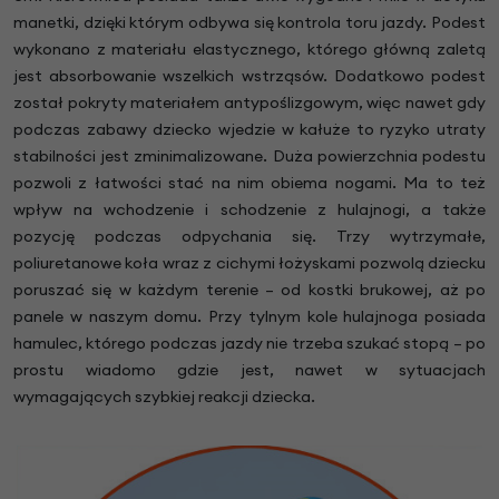
manetki, dzięki którym odbywa się kontrola toru jazdy. Podest
wykonano z materiału elastycznego, którego główną zaletą
jest absorbowanie wszelkich wstrząsów. Dodatkowo podest
został pokryty materiałem antypoślizgowym, więc nawet gdy
podczas zabawy dziecko wjedzie w kałuże to ryzyko utraty
stabilności jest zminimalizowane. Duża powierzchnia podestu
pozwoli z łatwości stać na nim obiema nogami. Ma to też
wpływ na wchodzenie i schodzenie z hulajnogi, a także
pozycję podczas odpychania się. Trzy wytrzymałe,
poliuretanowe koła wraz z cichymi łożyskami pozwolą dziecku
poruszać się w każdym terenie – od kostki brukowej, aż po
panele w naszym domu. Przy tylnym kole hulajnoga posiada
hamulec, którego podczas jazdy nie trzeba szukać stopą – po
prostu wiadomo gdzie jest, nawet w sytuacjach
wymagających szybkiej reakcji dziecka.