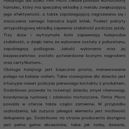
Hulajnoga dla dzieci Mini Micro Deluxe posiada wzmocniony
hamulec, który ma specjalną wkładkę z metalu zwiększającą
jego efektywność, a także zapobiegającą nagrzewaniu się i
zniszczenia samego hamulca bądź kółek. Podest pokryty
antypoślizgową wkładką zapewnia stabilność podczas jazdy.
Trzy duże i wytrzymałe koła zapewniają hulajnodze
stabilność, a dzięki temu że wykonane zostały z poliuretanu,
zapobiegają poślizgowi. Jakość wykonania oraz jej
bezpieczeństwo zostało potwierdzone licznymi nagrodami
oraz certyfikatami.
Obsługa hulajnogi jest bajecznie prosta, manewrowanie
polega na balasie ciałem. Takie rozwiązanie dla dziecka jest
intuicyjne nawet podczas pierwszego kontaktu z produktem.
Dodatkowo pozwala to rozwinąć dziecku zmysł równowagi,
koordynację ruchową i zdolności motoryczne. Firma Micro
posiada w ofercie także części zamienne. W przypadku
uszkodzenia, lub zużycia jakiegoś elementu jest możliwość
dokupienia go. Dodatkowo na stronie producenta dostępna
jest pełna gama akcesoriów, takie jak torby, dzwonki,