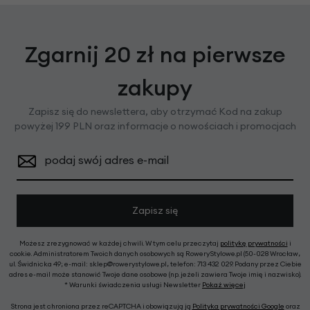
Zgarnij 20 zł na pierwsze
zakupy
Zapisz się do newslettera, aby otrzymać Kod na zakup
powyżej 199 PLN oraz informacje o nowościach i promocjach
podaj swój adres e-mail
Zapisz się
Możesz zrezygnować w każdej chwili. W tym celu przeczytaj
politykę prywatności
i
cookie. Administratorem Twoich danych osobowych są RoweryStylowe.pl (50-028 Wrocław,
ul. Świdnicka 49; e-mail: sklep@rowerystylowe.pl, telefon: 713 432 029. Podany przez Ciebie
adres e-mail może stanowić Twoje dane osobowe (np. jeżeli zawiera Twoje imię i nazwisko).
* Warunki świadczenia usługi Newsletter
Pokaż więcej
Strona jest chroniona przez reCAPTCHA i obowiązują ją
Polityka prywatności Google
oraz