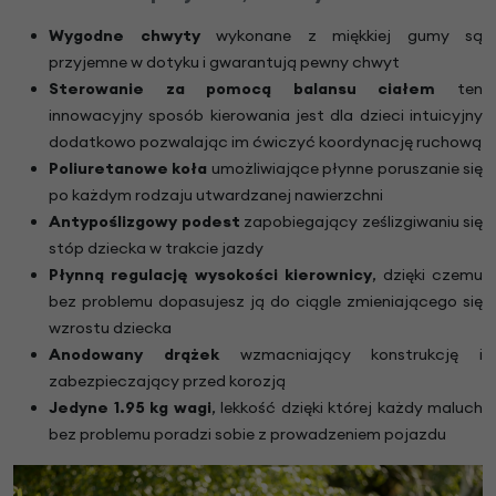
Wygodne chwyty
wykonane z miękkiej gumy są
przyjemne w dotyku i gwarantują pewny chwyt
Sterowanie za pomocą balansu ciałem
ten
innowacyjny sposób kierowania jest dla dzieci intuicyjny
dodatkowo pozwalając im ćwiczyć koordynację ruchową
Poliuretanowe koła
umożliwiające płynne poruszanie się
po każdym rodzaju utwardzanej nawierzchni
Antypoślizgowy podest
zapobiegający ześlizgiwaniu się
stóp dziecka w trakcie jazdy
Płynną regulację wysokości kierownicy
, dzięki czemu
bez problemu dopasujesz ją do ciągle zmieniającego się
wzrostu dziecka
Anodowany drążek
wzmacniający konstrukcję i
zabezpieczający przed korozją
Jedyne 1.95 kg wagi
, lekkość dzięki której każdy maluch
bez problemu poradzi sobie z prowadzeniem pojazdu