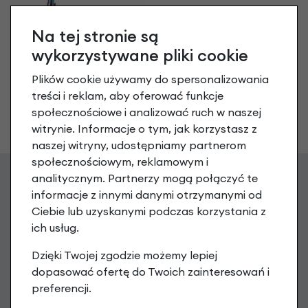
Na tej stronie są
wykorzystywane pliki cookie
Hulajnoga dla dzieci
Plików cookie używamy do spersonalizowania
Micro Sprite
treści i reklam, aby oferować funkcje
Neochrome LED
społecznościowe i analizować ruch w naszej
719,00 zł
witrynie. Informacje o tym, jak korzystasz z
naszej witryny, udostępniamy partnerom
społecznościowym, reklamowym i
analitycznym. Partnerzy mogą połączyć te
informacje z innymi danymi otrzymanymi od
Zgarnij 20 zł na pierwsze
Ciebie lub uzyskanymi podczas korzystania z
ich usług.
zakupy
Dzięki Twojej zgodzie możemy lepiej
Zapisz się do newslettera, aby otrzymać Kod na zakup
dopasować ofertę do Twoich zainteresowań i
powyżej 199 PLN oraz informacje o nowościach i promocjach
preferencji.
podaj swój adres e-mail