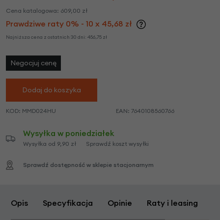
Cena katalogowa:
609,00
zł
Prawdziwe raty 0% - 10 x 45,68 zł
Najniższa cena z ostatnich 30 dni:
456,75
zł
Negocjuj cenę
Dodaj do koszyka
KOD:
MMD024HU
EAN:
7640108560766
Wysyłka w poniedziałek
Wysyłka od 9,90 zł
Sprawdź koszt wysyłki
Sprawdź dostępność w sklepie stacjonarnym
Opis
Specyfikacja
Opinie
Raty i leasing
Z