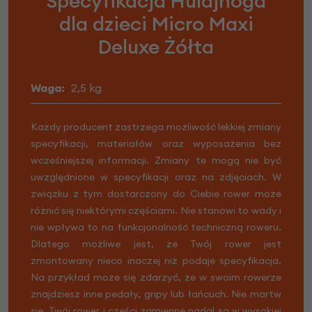
Specyfikacja Hulajnoga
dla dzieci Micro Maxi
Deluxe Żółta
Waga:
2,5 kg
Każdy producent zastrzega możliwość lekkiej zmiany
specyfikacji, materiałów oraz wyposażenia bez
wcześniejszej informacji. Zmiany te mogą nie być
uwzględnione w specyfikacji oraz na zdjęciach. W
związku z tym dostarczony do Ciebie rower może
różnić się niektórymi częściami. Nie stanowi to wady i
nie wpływa to na funkcjonalność techniczną roweru.
Dlatego możliwe jest, że Twój rower jest
zmontowany nieco inaczej niż podaje specyfikacja.
Na przykład może się zdarzyć, że w swoim rowerze
znajdziesz inne pedały, gripy lub łańcuch. Nie martw
się, Twój rower i części zamienne nadal są w wysokiej