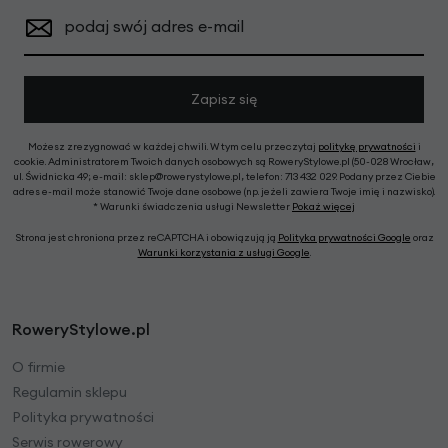
podaj swój adres e-mail
Zapisz się
Możesz zrezygnować w każdej chwili. W tym celu przeczytaj
politykę prywatności
i
cookie. Administratorem Twoich danych osobowych są RoweryStylowe.pl (50-028 Wrocław,
ul. Świdnicka 49; e-mail: sklep@rowerystylowe.pl, telefon: 713 432 029. Podany przez Ciebie
adres e-mail może stanowić Twoje dane osobowe (np. jeżeli zawiera Twoje imię i nazwisko).
* Warunki świadczenia usługi Newsletter
Pokaż więcej
Strona jest chroniona przez reCAPTCHA i obowiązują ją
Polityka prywatności Google
oraz
Warunki korzystania z usługi Google
.
RoweryStylowe.pl
O firmie
Regulamin sklepu
Polityka prywatności
Serwis rowerowy