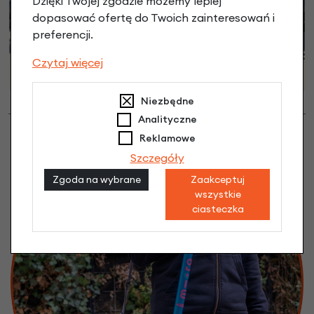
Dzięki Twojej zgodzie możemy lepiej
dopasować ofertę do Twoich zainteresowań i
preferencji.
Czytaj więcej
Niezbędne
Analityczne
Reklamowe
Szczegóły
Zgoda na wybrane
Zaakceptuj
wszystkie
ciasteczka