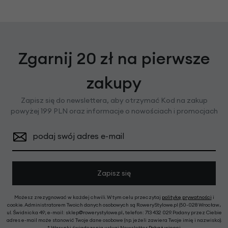
Zgarnij 20 zł na pierwsze
zakupy
Zapisz się do newslettera, aby otrzymać Kod na zakup
powyżej 199 PLN oraz informacje o nowościach i promocjach
podaj swój adres e-mail
Zapisz się
Możesz zrezygnować w każdej chwili. W tym celu przeczytaj
politykę prywatności
i
cookie. Administratorem Twoich danych osobowych są RoweryStylowe.pl (50-028 Wrocław,
ul. Świdnicka 49; e-mail: sklep@rowerystylowe.pl, telefon: 713 432 029. Podany przez Ciebie
adres e-mail może stanowić Twoje dane osobowe (np. jeżeli zawiera Twoje imię i nazwisko).
* Warunki świadczenia usługi Newsletter
Pokaż więcej