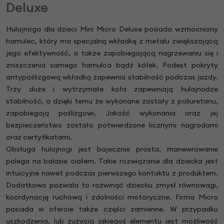
Deluxe
Hulajnoga dla dzieci Mini Micro Deluxe posiada wzmocniony
hamulec, który ma specjalną wkładkę z metalu zwiększającą
jego efektywność, a także zapobiegającą nagrzewaniu się i
zniszczenia samego hamulca bądź kółek. Podest pokryty
antypoślizgową wkładką zapewnia stabilność podczas jazdy.
Trzy duże i wytrzymałe koła zapewniają hulajnodze
stabilność, a dzięki temu że wykonane zostały z poliuretanu,
zapobiegają poślizgowi. Jakość wykonania oraz jej
bezpieczeństwo zostało potwierdzone licznymi nagrodami
oraz certyfikatami.
Obsługa hulajnogi jest bajecznie prosta, manewrowanie
polega na balasie ciałem. Takie rozwiązanie dla dziecka jest
intuicyjne nawet podczas pierwszego kontaktu z produktem.
Dodatkowo pozwala to rozwinąć dziecku zmysł równowagi,
koordynację ruchową i zdolności motoryczne. Firma Micro
posiada w ofercie także części zamienne. W przypadku
uszkodzenia, lub zużycia jakiegoś elementu jest możliwość