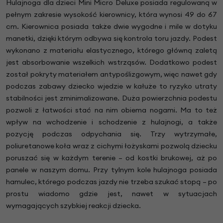
Hulajnoga dla dzieci Mini Micro Deluxe posiada regulowaną w
pełnym zakresie wysokość kierownicy, która wynosi 49 do 67
cm. Kierownica posiada także dwie wygodne i mile w dotyku
manetki, dzięki którym odbywa się kontrola toru jazdy. Podest
wykonano z materiału elastycznego, którego główną zaletą
jest absorbowanie wszelkich wstrząsów. Dodatkowo podest
został pokryty materiałem antypoślizgowym, więc nawet gdy
podczas zabawy dziecko wjedzie w kałuże to ryzyko utraty
stabilności jest zminimalizowane. Duża powierzchnia podestu
pozwoli z łatwości stać na nim obiema nogami. Ma to też
wpływ na wchodzenie i schodzenie z hulajnogi, a także
pozycję podczas odpychania się. Trzy wytrzymałe,
poliuretanowe koła wraz z cichymi łożyskami pozwolą dziecku
poruszać się w każdym terenie – od kostki brukowej, aż po
panele w naszym domu. Przy tylnym kole hulajnoga posiada
hamulec, którego podczas jazdy nie trzeba szukać stopą – po
prostu wiadomo gdzie jest, nawet w sytuacjach
wymagających szybkiej reakcji dziecka.