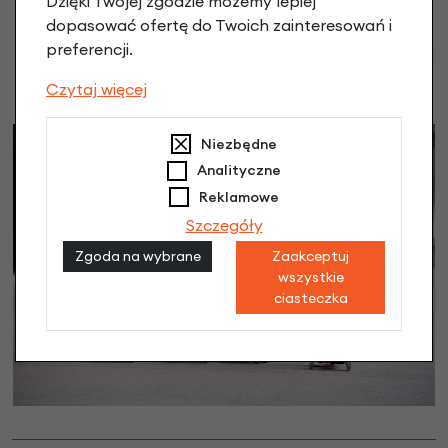
Dzięki Twojej zgodzie możemy lepiej
dopasować ofertę do Twoich zainteresowań i
preferencji.
Czytaj więcej
Niezbędne
Analityczne
Reklamowe
Szczegóły
Zgoda na wybrane
Zaakceptuj
wszystkie
ciasteczka