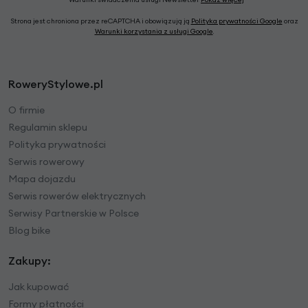
Strona jest chroniona przez reCAPTCHA i obowiązują ją
Polityka prywatności Google
oraz
Warunki korzystania z usługi Google
.
RoweryStylowe.pl
O firmie
Regulamin sklepu
Polityka prywatności
Serwis rowerowy
Mapa dojazdu
Serwis rowerów elektrycznych
Serwisy Partnerskie w Polsce
Blog bike
Zakupy:
Jak kupować
Formy płatności