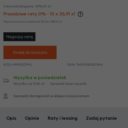
Cena katalogowa:
399,00
zł
Prawdziwe raty 0% - 10 x 35,91 zł
Najniższa cena z ostatnich 30 dni:
359,10
zł
Negocjuj cenę
Dodaj do koszyka
KOD:
MMD007HU
EAN:
7640108560346
Wysyłka w poniedziałek
Wysyłka od 9,90 zł
Sprawdź koszt wysyłki
Sprawdź dostępność w sklepie stacjonarnym
Opis
Opinie
Raty i leasing
Zadaj pytanie