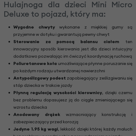
Hulajnoga dla dzieci Mini Micro
Deluxe to pojazd, który ma:
Wygodne chwyty
wykonane z miękkiej gumy są
przyjemne w dotyku i gwarantują pewny chwyt
Sterowanie za pomocą balansu ciałem
ten
innowacyjny sposób kierowania jest dla dzieci intuicyjny
dodatkowo pozwalając im ćwiczyć koordynację ruchową
Poliuretanowe koła
umożliwiające płynne poruszanie się
po każdym rodzaju utwardzanej nawierzchni
Antypoślizgowy podest
zapobiegający ześlizgiwaniu się
stóp dziecka w trakcie jazdy
Płynną regulację wysokości kierownicy
, dzięki czemu
bez problemu dopasujesz ją do ciągle zmieniającego się
wzrostu dziecka
Anodowany drążek
wzmacniający konstrukcję i
zabezpieczający przed korozją
Jedyne 1.95 kg wagi
, lekkość dzięki której każdy maluch