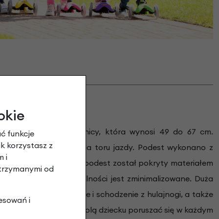
o Deluxe
okie
resie wysokość kierownicy, która wynosi 49 do 67 cm.
ć funkcje
ak korzystasz z
rym odbywa się kontrola toru jazdy. Podest wykonano z
 i
 wstrząsów. Dodatkowo podest został pokryty materiałem
otrzymanymi od
o ryzyko utraty stabilności jest zminimalizowane. Duża
ż wpływ na wchodzenie i schodzenie z hulajnogi, a także
esowań i
cichymi łożyskami pozwolą dziecku poruszać się w każdym