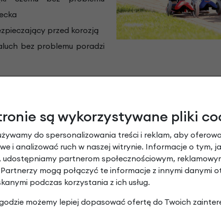
iecka
ezpieczający przed korozją
maluch bez problemu poradzi
y na hulajnodze dla dzieci Mini Micr
tronie są wykorzystywane pliki co
ci Mini Micro Deluxe posiada regulowaną w pełnym zak
używamy do spersonalizowania treści i reklam, aby oferowa
e i analizować ruch w naszej witrynie. Informacje o tym, j
 także dwie wygodne i mile w dotyku manetki, dzięki któ
y, udostępniamy partnerom społecznościowym, reklamowym
ego, którego główną zaletą jest absorbowanie wszelkich
 Partnerzy mogą połączyć te informacje z innymi danymi 
ęc nawet gdy podczas zabawy dziecko wjedzie w kałuże t
skanymi podczas korzystania z ich usług.
u pozwoli z łatwości stać na nim obiema nogami. Ma to te
 zgodzie możemy lepiej dopasować ofertę do Twoich zainter
ychania się. Trzy wytrzymałe, poliuretanowe koła wraz z 