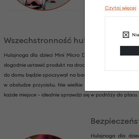
terenie – od kostki
Czytaj więcej
trzeba szukać stopą
Ni
Wszechstronność hulajnogi dla dzie
Hulajnoga dla dzieci Mini Micro Deluxe waży zaledwie 1
dogodnie ustawić produkt na drodze. Jest to bardzo istot
do domu będzie spoczywał na barkach rodzica. Hulajno
w obsłudze przycisku. Nie wielkie wymiary, bo tylko 54
każde miejsce – idealnie sprawdzi się w podróży do placu 
Bezpieczeńst
Hulajnoga dla dzie