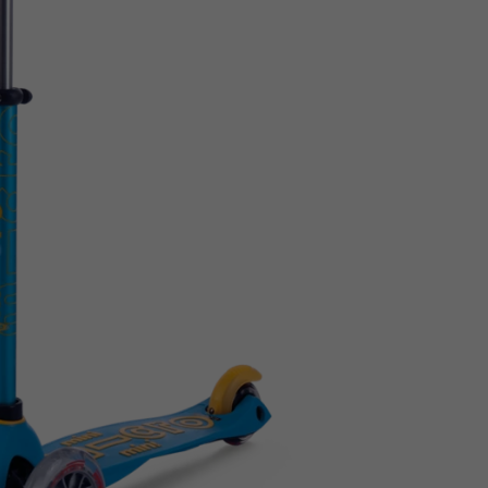
Z
apięcia rowero
Pompki rowerowe
werowe
er Pig
Peruzzo
Gazelle
Pozostałe
N
akrętki i obejm
i:SY
Przerzutki rowerowe
es
Inny
R
owery transportowe - akcesoria
S
akwy i torby rowerowe
Siodełka rowerowe
rowe
Strida - części