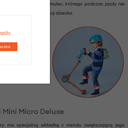
e hulajnoga posiada hamulec, którego podczas jazdy nie
ających szybkiej reakcji dziecka.
egóły
teczka
cią podnieść czy też
dzić, a jej transport
 za pomocą prostego
zabrania hulajnogi w
 Mini Micro Deluxe
óry ma specjalną wkładkę z metalu zwiększającą jego