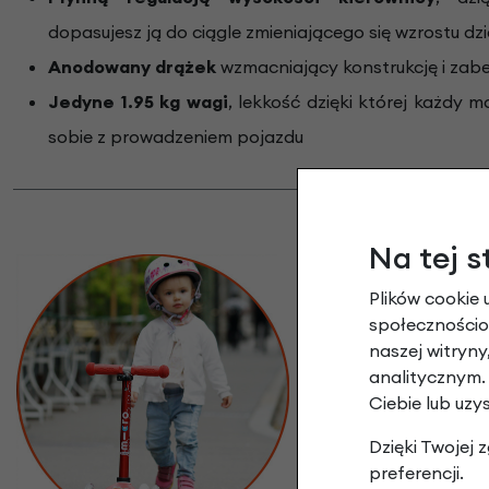
dopasujesz ją do ciągle zmieniającego się wzrostu dz
Anodowany drążek
wzmacniający konstrukcję i zab
Jedyne 1.95 kg wagi
, lekkość dzięki której każdy 
sobie z prowadzeniem pojazdu
Komfort jazd
Na tej s
Hulajnoga dla dzie
Plików cookie 
społecznościow
Kierownica posiada
naszej witryn
materiału elastyczn
analitycznym.
antypoślizgowym, wi
Ciebie lub uzy
powierzchnia podest
Dzięki Twojej
pozycję podczas odp
preferencji.