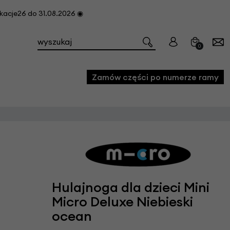
cje26 do 31.08.2026 ◉
0
Zamów części po numerze ramy
e
we
owe
acji i konserwacji roweru
Hulajnoga dla dzieci Mini
fon
Micro Deluxe Niebieski
ocean
e