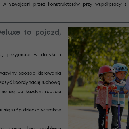
e w Szwajcarii przez konstruktorów przy współpracy z
Deluxe to pojazd,
ą przyjemne w dotyku i
wacyjny sposób kierowania
ćwiczyć koordynację ruchową
anie się po każdym rodzaju
 się stóp dziecka w trakcie
ęki czemu bez problemu