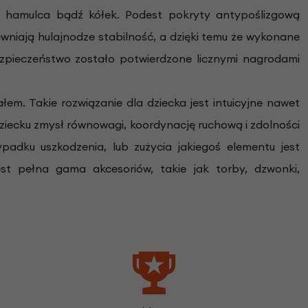
o hamulca bądź kółek. Podest pokryty antypoślizgową
wniają hulajnodze stabilność, a dzięki temu że wykonane
bezpieczeństwo zostało potwierdzone licznymi nagrodami
em. Takie rozwiązanie dla dziecka jest intuicyjne nawet
iecku zmysł równowagi, koordynację ruchową i zdolności
adku uszkodzenia, lub zużycia jakiegoś elementu jest
t pełna gama akcesoriów, takie jak torby, dzwonki,