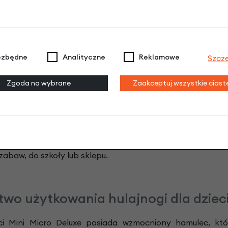
 brukowej, aż po panele w naszym domu. Przy tylnym kol
 – po prostu wiadomo gdzie jest, nawet w sytuacjach wymag
ezbędne
Analityczne
Reklamowe
Szcz
ci Mini Micro Deluxe
Zgoda na wybrane
Zaakceptuj wszystkie cias
,9 kg pozwalając, nawet najmniejszym dzieciom, z łatwoś
ne w przypadku gdy dziecko nie będzie miało ochoty już jeź
ga jest składana, wystarczy rozłączyć drążek z podstawą
 cm długości i od 43 do 59 cm wysokości, dają możliwość 
zabaw, do szkoły lub sklepu.
wo użytkowania hulajnogi dla dzieci
ci Mini Micro Deluxe posiada wzmocniony hamulec, kt