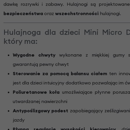
dawkę rozrywki i zabawy. Hulajnogi są projektowan
bezpieczeństwa
oraz
wszechstronności
hulajnogi.
Hulajnoga dla dzieci Mini Micro 
który ma:
Wygodne chwyty
wykonane z miękkiej gumy s
gwarantują pewny chwyt
Sterowanie za pomocą balansu ciałem
ten inno
jest dla dzieci intuicyjny dodatkowo pozwalając im 
Poliuretanowe koła
umożliwiające płynne porusz
utwardzanej nawierzchni
Antypoślizgowy podest
zapobiegający ześlizgiwaniu
jazdy
Płynną regulację wysokości kierownicy
, dzi