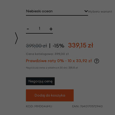
we
y
Niebieski ocean
Wybierz wariant
-
+
339,15
zł
399,00 zł
-15%
Cena katalogowa:
399,00
zł
Prawdziwe raty 0% - 10 x 33,92 zł
Najniższa cena z ostatnich 30 dni:
339,15
zł
Negocjuj cenę
Dodaj do koszyka
KOD:
MMD046HU
EAN:
7640170572940