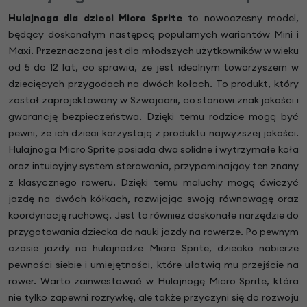
Hulajnoga dla dzieci Micro Sprite
to nowoczesny model,
będący doskonałym następcą popularnych wariantów Mini i
Maxi. Przeznaczona jest dla młodszych użytkowników w wieku
od 5 do 12 lat, co sprawia, że jest idealnym towarzyszem w
dziecięcych przygodach na dwóch kołach. To produkt, który
został zaprojektowany w Szwajcarii, co stanowi znak jakości i
gwarancję bezpieczeństwa. Dzięki temu rodzice mogą być
pewni, że ich dzieci korzystają z produktu najwyższej jakości.
Hulajnoga Micro Sprite posiada dwa solidne i wytrzymałe koła
oraz intuicyjny system sterowania, przypominający ten znany
z klasycznego roweru. Dzięki temu maluchy mogą ćwiczyć
jazdę na dwóch kółkach, rozwijając swoją równowagę oraz
koordynację ruchową. Jest to również doskonałe narzędzie do
przygotowania dziecka do nauki jazdy na rowerze. Po pewnym
czasie jazdy na hulajnodze Micro Sprite, dziecko nabierze
pewności siebie i umiejętności, które ułatwią mu przejście na
rower. Warto zainwestować w Hulajnogę Micro Sprite, która
nie tylko zapewni rozrywkę, ale także przyczyni się do rozwoju