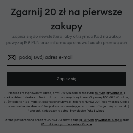
Zgarnij 20 zł na pierwsze
zakupy
Zapisz się do newslettera, aby otrzymać Kod na zakup
powyżej 199 PLN oraz informacje o nowościach i promocjach
podaj swój adres e-mail
Zapisz się
Możesz zrezygnować w każdej chwili. W tym celu przeczytaj
politykę prywatności
i
cookie. Administratorem Twoich danych osobowych są RoweryStylowe.pl (50-028 Wrocław,
ul. Świdnicka 49; e-mail: sklep@rowerystylowe.pl, telefon: 713 432 029. Podany przez Ciebie
adres e-mail może stanowić Twoje dane osobowe (np. jeżeli zawiera Twoje imię i nazwisko).
* Warunki świadczenia usługi Newsletter
Pokaż więcej
Strona jest chroniona przez reCAPTCHA i obowiązują ją
Polityka prywatności Google
oraz
Warunki korzystania z usługi Google
.