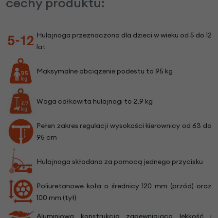
cechy produktu:
Hulajnoga przeznaczona dla dzieci w wieku od 5 do 12
lat
Maksymalne obciążenie podestu to 95 kg
Waga całkowita hulajnogi to 2,9 kg
Pełen zakres regulacji wysokości kierownicy od 63 do
95 cm
Hulajnoga składana za pomocą jednego przycisku
Poliuretanowe koła o średnicy 120 mm (przód) oraz
100 mm (tył)
Aluminiowa konstrukcja zapewniająca lekkość i