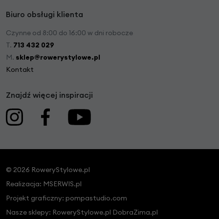
Biuro obsługi klienta
Czynne od 8:00 do 16:00 w dni robocze
T.
713 432 029
M.
sklep@rowerystylowe.pl
Kontakt
Znajdź więcej inspiracji
© 2026 RoweryStylowe.pl
Realizacja:
MSERWIS.pl
Projekt graficzny:
pompastudio.com
Nasze sklepy:
RoweryStylowe.pl
DobraZima.pl