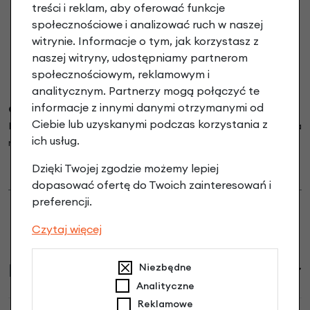
treści i reklam, aby oferować funkcje
społecznościowe i analizować ruch w naszej
witrynie. Informacje o tym, jak korzystasz z
naszej witryny, udostępniamy partnerom
społecznościowym, reklamowym i
analitycznym. Partnerzy mogą połączyć te
informacje z innymi danymi otrzymanymi od
Opcjonalny pasek transportowy.
Ciebie lub uzyskanymi podczas korzystania z
Przydatnym dodatkiem jest również regulowany
pasek na
ich usług.
ramię do przenoszenia rowerka,
do kupienia w naszym sklepie
--> TUTA
J
<--
Dzięki Twojej zgodzie możemy lepiej
dopasować ofertę do Twoich zainteresowań i
preferencji.
Czytaj więcej
Informacje handlowe
Niezbędne
Analityczne
Reklamowe