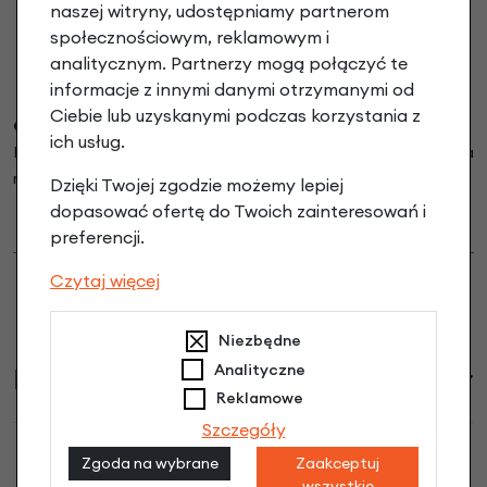
naszej witryny, udostępniamy partnerom
społecznościowym, reklamowym i
analitycznym. Partnerzy mogą połączyć te
informacje z innymi danymi otrzymanymi od
Ciebie lub uzyskanymi podczas korzystania z
Opcjonalny pasek transportowy.
ich usług.
Przydatnym dodatkiem jest również regulowany
pasek na
ramię do przenoszenia rowerka,
do kupienia w naszym sklepie
Dzięki Twojej zgodzie możemy lepiej
--> TUTA
J
<--
dopasować ofertę do Twoich zainteresowań i
preferencji.
Czytaj więcej
Niezbędne
Analityczne
Informacje handlowe
Reklamowe
Szczegóły
Zgoda na wybrane
Zaakceptuj
wszystkie