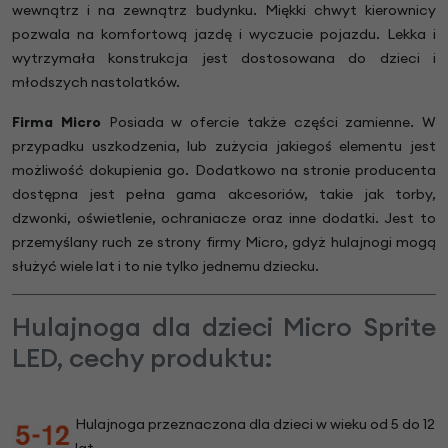
wewnątrz i na zewnątrz budynku. Miękki chwyt kierownicy
pozwala na komfortową jazdę i wyczucie pojazdu. Lekka i
wytrzymała konstrukcja jest dostosowana do dzieci i
młodszych nastolatków.
Firma Micro
Posiada w ofercie także części zamienne. W
przypadku uszkodzenia, lub zużycia jakiegoś elementu jest
możliwość dokupienia go. Dodatkowo na stronie producenta
dostępna jest pełna gama akcesoriów, takie jak torby,
dzwonki, oświetlenie, ochraniacze oraz inne dodatki. Jest to
przemyślany ruch ze strony firmy Micro, gdyż hulajnogi mogą
służyć wiele lat i to nie tylko jednemu dziecku.
Hulajnoga dla dzieci Micro Sprite
LED, cechy produktu:
Hulajnoga przeznaczona dla dzieci w wieku od 5 do 12
lat