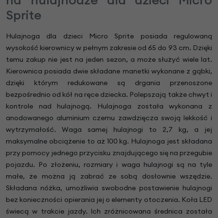
Sprite
Hulajnoga dla dzieci Micro Sprite posiada regulowaną
wysokość kierownicy w pełnym zakresie od 65 do 93 cm. Dzięki
temu zakup nie jest na jeden sezon, a może służyć wiele lat.
Kierownica posiada dwie składane manetki wykonane z gąbki,
dzięki którym redukowane są drgania przenoszone
bezpośrednio od kół na ręce dziecka. Polepszają także chwyt i
kontrole nad hulajnogą. Hulajnoga została wykonana z
anodowanego aluminium czemu zawdzięcza swoją lekkość i
wytrzymałość. Waga samej hulajnogi to 2,7 kg, a jej
maksymalne obciążenie to aż 100 kg. Hulajnoga jest składana
przy pomocy jednego przycisku znajdującego się na przegubie
pojazdu. Po złożeniu, rozmiary i waga hulajnogi są na tyle
małe, że można ją zabrać ze sobą dosłownie wszędzie.
Składana nóżka, umożliwia swobodne postawienie hulajnogi
bez konieczności opierania jej o elementy otoczenia. Koła LED
świecą w trakcie jazdy. Ich zróżnicowana średnica została