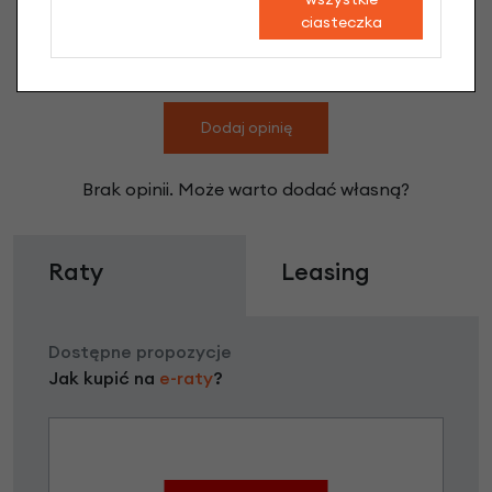
ciasteczka
Hulajnoga dla dzieci Micro Sprite LED
Blue Stripe LED opinie
Dodaj opinię
Brak opinii. Może warto dodać własną?
Raty
Leasing
Dostępne propozycje
Jak kupić na
e-raty
?