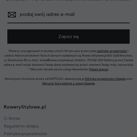
podaj swój adres e-mail
Zapisz się
Możesz zrezygnować w każdej chwili. W tym celu przeczytaj
politykę prywatności
i
cookie. Administratorem Twoich danych osobowych są RoweryStylowe.pl (50-028 Wrocław,
ul. Świdnicka 49; e-mail: sklep@rowerystylowe.pl, telefon: 713 432 029. Podany przez Ciebie
adres e-mail może stanowić Twoje dane osobowe (np. jeżeli zawiera Twoje imię i nazwisko).
* Warunki świadczenia usługi Newsletter
Pokaż więcej
Strona jest chroniona przez reCAPTCHA i obowiązują ją
Polityka prywatności Google
oraz
Warunki korzystania z usługi Google
.
RoweryStylowe.pl
O firmie
Regulamin sklepu
Polityka prywatności