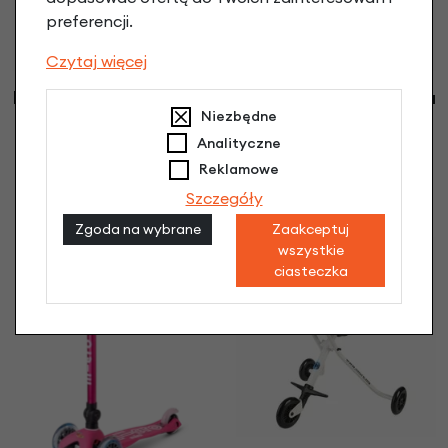
preferencji.
Czytaj więcej
Hulajnoga składana dla
Hulajnoga składana dla
dzieci Mini Micro
dzieci Mini Micro
Niezbędne
Deluxe
Deluxe
Analityczne
Czerwony
Niebieski
Reklamowe
499,00 zł
499,00 zł
| -22%
Szczegóły
389,22 zł
Zgoda na wybrane
Zaakceptuj
wszystkie
ciasteczka