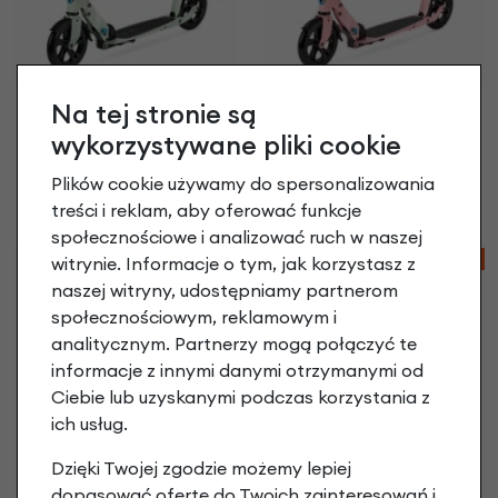
Na tej stronie są
Hulajnoga dla
Hulajnoga dla
młodzieży i dorosłych
młodzieży i dorosłych
wykorzystywane pliki cookie
Micro Speed Deluxe
Micro Speed Deluxe
Plików cookie używamy do spersonalizowania
Zielony - Clay
Różowy - Neon Rose
849,00 zł
849,00 zł
treści i reklam, aby oferować funkcje
społecznościowe i analizować ruch w naszej
-22%
witrynie. Informacje o tym, jak korzystasz z
naszej witryny, udostępniamy partnerom
społecznościowym, reklamowym i
analitycznym. Partnerzy mogą połączyć te
informacje z innymi danymi otrzymanymi od
Ciebie lub uzyskanymi podczas korzystania z
ich usług.
Dzięki Twojej zgodzie możemy lepiej
dopasować ofertę do Twoich zainteresowań i