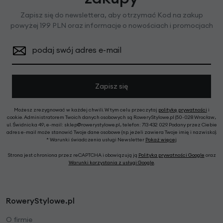
Zapisz się do newslettera, aby otrzymać Kod na zakup
powyżej 199 PLN oraz informacje o nowościach i promocjach
podaj swój adres e-mail
Zapisz się
Możesz zrezygnować w każdej chwili. W tym celu przeczytaj
politykę prywatności
i
cookie. Administratorem Twoich danych osobowych są RoweryStylowe.pl (50-028 Wrocław,
ul. Świdnicka 49; e-mail: sklep@rowerystylowe.pl, telefon: 713 432 029. Podany przez Ciebie
adres e-mail może stanowić Twoje dane osobowe (np. jeżeli zawiera Twoje imię i nazwisko).
* Warunki świadczenia usługi Newsletter
Pokaż więcej
Strona jest chroniona przez reCAPTCHA i obowiązują ją
Polityka prywatności Google
oraz
Warunki korzystania z usługi Google
.
RoweryStylowe.pl
O firmie