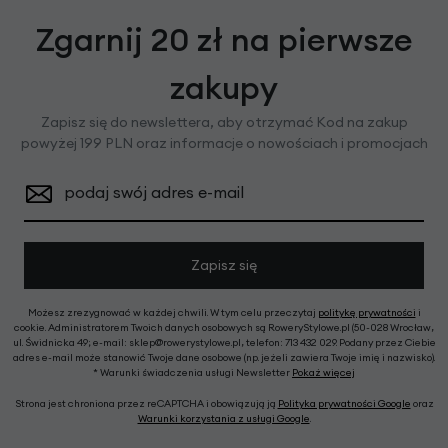
Zgarnij 20 zł na pierwsze
zakupy
Zapisz się do newslettera, aby otrzymać Kod na zakup
powyżej 199 PLN oraz informacje o nowościach i promocjach
podaj swój adres e-mail
Zapisz się
Możesz zrezygnować w każdej chwili. W tym celu przeczytaj
politykę prywatności
i
cookie. Administratorem Twoich danych osobowych są RoweryStylowe.pl (50-028 Wrocław,
ul. Świdnicka 49; e-mail: sklep@rowerystylowe.pl, telefon: 713 432 029. Podany przez Ciebie
adres e-mail może stanowić Twoje dane osobowe (np. jeżeli zawiera Twoje imię i nazwisko).
* Warunki świadczenia usługi Newsletter
Pokaż więcej
Strona jest chroniona przez reCAPTCHA i obowiązują ją
Polityka prywatności Google
oraz
Warunki korzystania z usługi Google
.