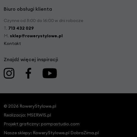
Biuro obsługi klienta
Czynne od 8:00 do 16:00 w dni robocze
T.
713 432 029
M.
sklep@rowerystylowe.pl
Kontakt
Znajdź więcej inspiracji
© 2026 RoweryStylowe.pl
Realizacja:
MSERWIS.pl
Projekt graficzny:
pompastudio.com
Nasze sklepy:
RoweryStylowe.pl
DobraZima.pl