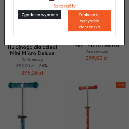
Szczegóły
Zgoda na wybrane
Zaakceptuj
wszystkie
ciasteczka
Hulajnoga dla dzieci
Mini Micro Deluxe
Hulajnoga dla dzieci
Granatowy
Mini Micro Deluxe
399,00 zł
Turkusowy
399,00 zł
| -26%
295,26 zł
-13%