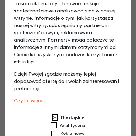
treści i reklam, aby oferować funkcje
społecznościowe i analizować ruch w naszej
Hulajnoga dla dzieci
witrynie. Informacje o tym, jak korzystasz z
Mini Micro Deluxe
naszej witryny, udostępniamy partnerom
Lawendowy
społecznościowym, reklamowym i
399,00 zł
analitycznym. Partnerzy mogą połączyć te
Hulajnoga dla dzieci
informacje z innymi danymi otrzymanymi od
Mini Micro Deluxe
Ciebie lub uzyskanymi podczas korzystania z
Czarny
399,00 zł
ich usług.
Dzięki Twojej zgodzie możemy lepiej
-26%
dopasować ofertę do Twoich zainteresowań i
preferencji.
Czytaj więcej
Niezbędne
Analityczne
Reklamowe