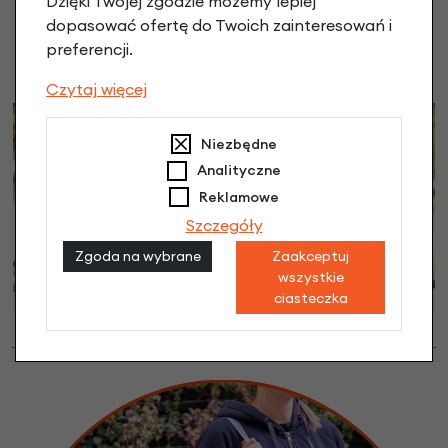
Dzięki Twojej zgodzie możemy lepiej
dopasować ofertę do Twoich zainteresowań i
preferencji.
Czytaj więcej
Niezbędne
Analityczne
Reklamowe
Szczegóły
Zgoda na wybrane
Zaakceptuj
wszystkie
ciasteczka