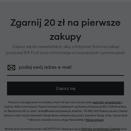
Zgarnij 20 zł na pierwsze
zakupy
Zapisz się do newslettera, aby otrzymać Kod na zakup
powyżej 199 PLN oraz informacje o nowościach i promocjach
podaj swój adres e-mail
Zapisz się
Możesz zrezygnować w każdej chwili. W tym celu przeczytaj
politykę prywatności
i
cookie. Administratorem Twoich danych osobowych są RoweryStylowe.pl (50-028 Wrocław,
ul. Świdnicka 49; e-mail: sklep@rowerystylowe.pl, telefon: 713 432 029. Podany przez Ciebie
adres e-mail może stanowić Twoje dane osobowe (np. jeżeli zawiera Twoje imię i nazwisko).
* Warunki świadczenia usługi Newsletter
Pokaż więcej
Strona jest chroniona przez reCAPTCHA i obowiązują ją
Polityka prywatności Google
oraz