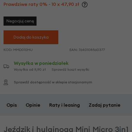
Prawdziwe raty 0% - 10 x 47,90 zł
Negocjuj cenę
Dodaj do koszyka
KOD:
MMD010HU
EAN:
7640108560377
Wysyłka w poniedziałek
Wysyłka od 9,90 zł
Sprawdź koszt wysyłki
Sprawdź dostępność w sklepie stacjonarnym
Opis
Opinie
Raty i leasing
Zadaj pytanie
Jeździk i hulajnoga Mini Micro 3in1