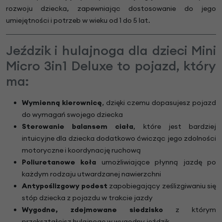
rozwoju dziecka, zapewniając dostosowanie do jego
umiejętności i potrzeb w wieku od 1 do 5 lat.
Jeździk i hulajnoga dla dzieci Mini
Micro 3in1 Deluxe to pojazd, który
ma:
Wymienną kierownicę
, dzięki czemu dopasujesz pojazd
do wymagań swojego dziecka
Sterowanie balansem ciała
, które jest bardziej
intuicyjne dla dziecka dodatkowo ćwicząc jego zdolności
motoryczne i koordynację ruchową
Poliuretanowe koła
umożliwiające płynną jazdę po
każdym rodzaju utwardzanej nawierzchni
Antypoślizgowy podest
zapobiegający ześlizgiwaniu się
stóp dziecka z pojazdu w trakcie jazdy
Wygodne, zdejmowane siedzisko
z którym
przekształcisz hulajnogę w wygodny jeździk