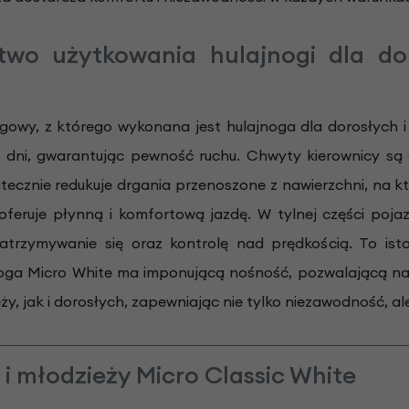
two użytkowania hulajnogi dla dor
zgowy, z którego wykonana jest hulajnoga dla dorosłych i
dni, gwarantując pewność ruchu. Chwyty kierownicy są 
utecznie redukuje drgania przenoszone z nawierzchni, na k
feruje płynną i komfortową jazdę. W tylnej części poja
atrzymywanie się oraz kontrolę nad prędkością. To is
noga Micro White ma imponującą nośność, pozwalającą na 
ży, jak i dorosłych, zapewniając nie tylko niezawodność, a
i młodzieży Micro Classic White