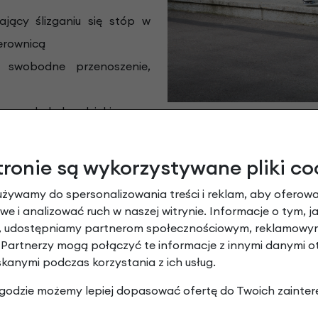
jący ślizganiu się stóp w
ierownicą
swobodne przenoszenie,
sza w obsłudze dzięki czemu
tronie są wykorzystywane pliki co
używamy do spersonalizowania treści i reklam, aby oferowa
y na hulajnodze dla dorosłych i mło
e i analizować ruch w naszej witrynie. Informacje o tym, j
y, udostępniamy partnerom społecznościowym, reklamowym
 aluminium, hulajnoga dla dorosłych i młodzieży Micro C
 Partnerzy mogą połączyć te informacje z innymi danymi 
nowi doskonałe rozwiązanie na relaksujące przejażdżki po m
skanymi podczas korzystania z ich usług.
ła wykonane z poliuretanu zapewniają nie tylko płynność i 
 zgodzie możemy lepiej dopasować ofertę do Twoich zainter
nościami terenu. Dzięki imponującej średnicy 200 mm, 