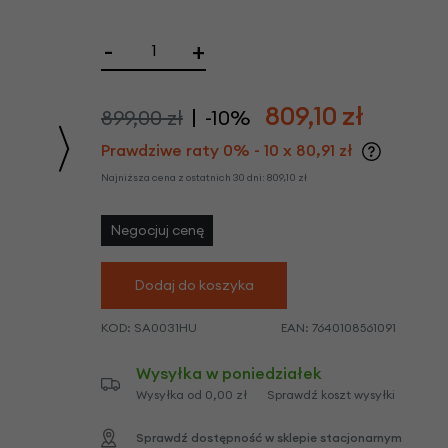
we
y
-
+
809,10
zł
899,00 zł
-10%
Prawdziwe raty 0% - 10 x 80,91 zł
Najniższa cena z ostatnich 30 dni:
809,10
zł
Negocjuj cenę
Dodaj do koszyka
KOD:
SA0031HU
EAN:
7640108561091
Wysyłka w poniedziałek
Wysyłka od 0,00 zł
Sprawdź koszt wysyłki
Sprawdź dostępność w sklepie stacjonarnym