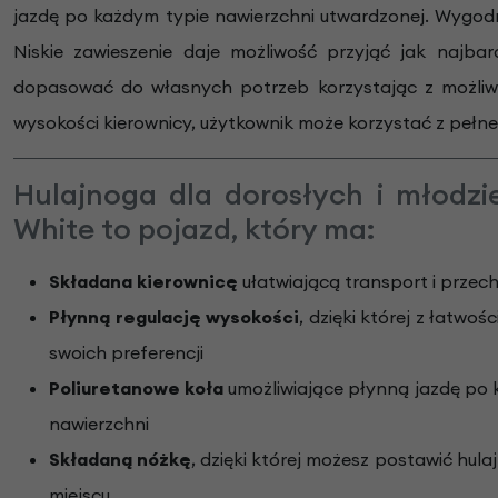
jazdę po każdym typie nawierzchni utwardzonej. Wygodn
Niskie zawieszenie daje możliwość przyjąć jak najba
dopasować do własnych potrzeb korzystając z możliwoś
wysokości kierownicy, użytkownik może korzystać z pełneg
Hulajnoga dla dorosłych i młodzi
White to pojazd, który ma:
Składana kierownicę
ułatwiającą transport i przec
Płynną regulację wysokości
, dzięki której z łatwo
swoich preferencji
Poliuretanowe koła
umożliwiające płynną jazdę po
nawierzchni
Składaną nóżkę
, dzięki której możesz postawić hul
miejscu