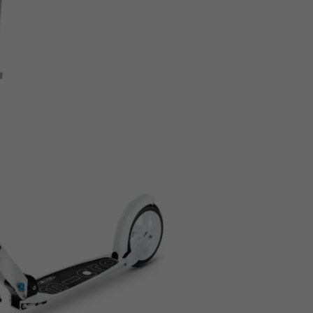
Z
apięcia rowero
Pompki rowerowe
werowe
er Pig
Peruzzo
Gazelle
Pozostałe
N
akrętki i obejm
i:SY
Przerzutki rowerowe
es
Inny
R
owery transportowe - akcesoria
S
akwy i torby rowerowe
Siodełka rowerowe
rowe
Strida - części