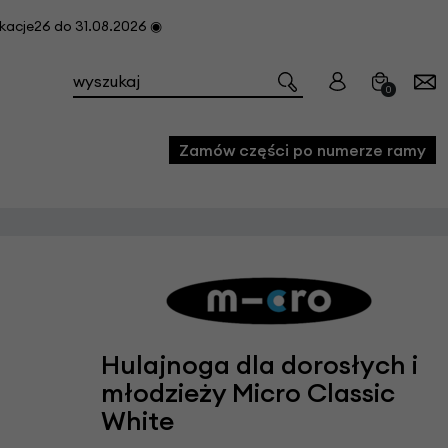
cje26 do 31.08.2026 ◉
0
Zamów części po numerze ramy
e
we
owe
acji i konserwacji roweru
Hulajnoga dla dorosłych i
fon
młodzieży Micro Classic
White
e