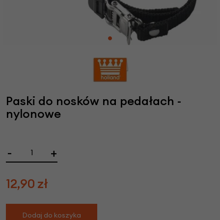
Paski do nosków na pedałach -
nylonowe
-
+
12,90
zł
Dodaj do koszyka