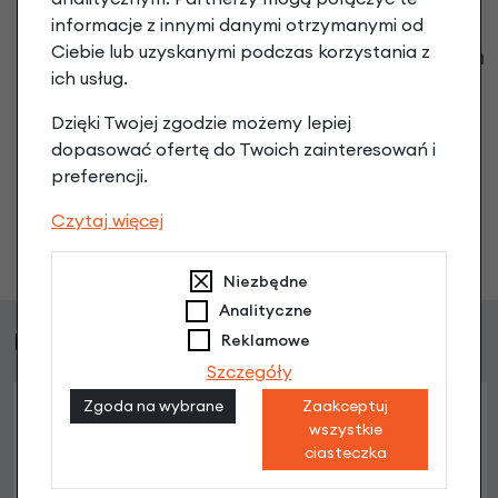
informacje z innymi danymi otrzymanymi od
Klienci zadali następujące pytania o ten
Ciebie lub uzyskanymi podczas korzystania z
ich usług.
produkt
Dzięki Twojej zgodzie możemy lepiej
Nikt wcześniej niemiał pytań do tego produktu? A Ty o
dopasować ofertę do Twoich zainteresowań i
co chcesz zapytać?
preferencji.
Czytaj więcej
Zadaj pytanie
Niezbędne
Analityczne
Podobne produkty
Reklamowe
Szczegóły
Zgoda na wybrane
Zaakceptuj
wszystkie
ciasteczka