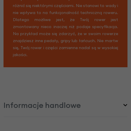
różnić się niektórymi częściami. Nie stanowi to wady i
nie wpływa to na funkcjonalność techniczną roweru.
Dlatego możliwe jest, że Twój rower jest
zmontowany nieco inaczej niż podaje specyfikacja.
Na przykład może się zdarzyć, że w swoim rowerze
znajdziesz inne pedały, gripy lub łańcuch. Nie martw
się, Twój rower i części zamienne nadal są w wysokiej
jakości.
Informacje handlowe