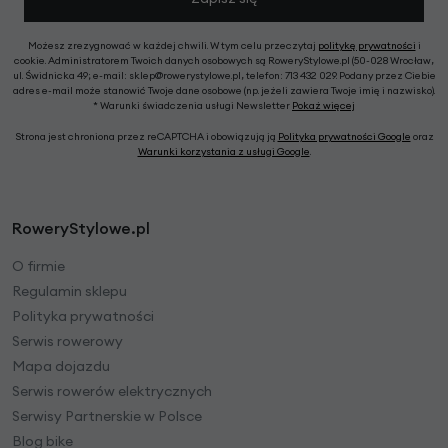
Możesz zrezygnować w każdej chwili. W tym celu przeczytaj
politykę prywatności
i
cookie. Administratorem Twoich danych osobowych są RoweryStylowe.pl (50-028 Wrocław,
ul. Świdnicka 49; e-mail: sklep@rowerystylowe.pl, telefon: 713 432 029. Podany przez Ciebie
adres e-mail może stanowić Twoje dane osobowe (np. jeżeli zawiera Twoje imię i nazwisko).
* Warunki świadczenia usługi Newsletter
Pokaż więcej
Strona jest chroniona przez reCAPTCHA i obowiązują ją
Polityka prywatności Google
oraz
Warunki korzystania z usługi Google
.
RoweryStylowe.pl
O firmie
Regulamin sklepu
Polityka prywatności
Serwis rowerowy
Mapa dojazdu
Serwis rowerów elektrycznych
Serwisy Partnerskie w Polsce
Blog bike