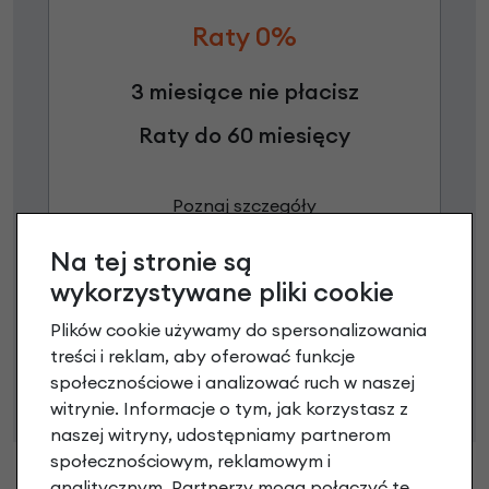
Raty 0%
3 miesiące nie płacisz
Raty do 60 miesięcy
Poznaj szczegóły
Na tej stronie są
wykorzystywane pliki cookie
Niniejsza propozycja nie stanowi oferty w rozumieniu art.
Plików cookie używamy do spersonalizowania
66 Kodeksu Cywilnego. Ostateczna decyzja o warunkach
treści i reklam, aby oferować funkcje
i przyznaniu kredytu zostanie podjęta po ocenie
społecznościowe i analizować ruch w naszej
zdolności kredytowej.
witrynie. Informacje o tym, jak korzystasz z
naszej witryny, udostępniamy partnerom
społecznościowym, reklamowym i
analitycznym. Partnerzy mogą połączyć te