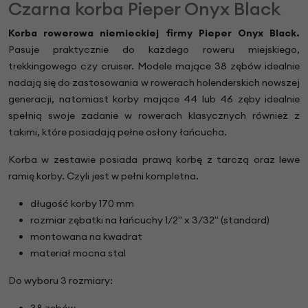
Czarna korba Pieper Onyx Black
Korba rowerowa niemieckiej firmy Pieper Onyx Black
.
Pasuje praktycznie do każdego roweru miejskiego,
trekkingowego czy cruiser. Modele mające 38 zębów idealnie
nadają się do zastosowania w rowerach holenderskich nowszej
generacji, natomiast korby mające 44 lub 46 zęby idealnie
spełnią swoje zadanie w rowerach klasycznych również z
takimi, które posiadają pełne osłony łańcucha.
Korba w zestawie posiada prawą korbę z tarczą oraz lewe
ramię korby. Czyli jest w pełni kompletna.
długość korby 170 mm
rozmiar zębatki na łańcuchy 1/2" x 3/32" (standard)
montowana na kwadrat
materiał mocna stal
Do wyboru 3 rozmiary:
38 zębów