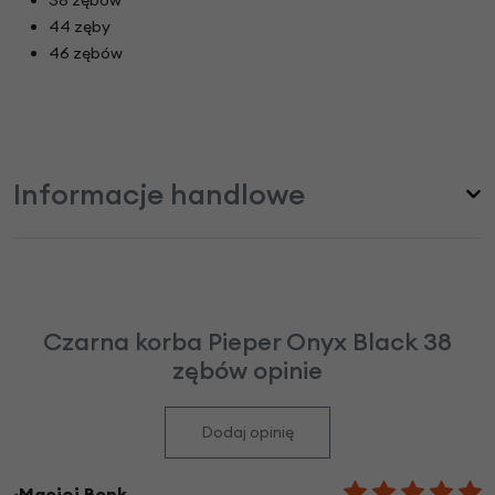
44 zęby
46 zębów
Informacje handlowe
Czarna korba Pieper Onyx Black 38
zębów opinie
Dodaj opinię
~Maciej Bonk