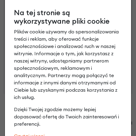
Raty do 60 miesięcy
Na tej stronie są
wykorzystywane pliki cookie
Poznaj szczegóły
Plików cookie używamy do spersonalizowania
treści i reklam, aby oferować funkcje
społecznościowe i analizować ruch w naszej
witrynie. Informacje o tym, jak korzystasz z
Niniejsza propozycja nie stanowi oferty w rozumieniu art.
naszej witryny, udostępniamy partnerom
66 Kodeksu Cywilnego. Ostateczna decyzja o warunkach
społecznościowym, reklamowym i
i przyznaniu kredytu zostanie podjęta po ocenie
analitycznym. Partnerzy mogą połączyć te
zdolności kredytowej.
informacje z innymi danymi otrzymanymi od
Ciebie lub uzyskanymi podczas korzystania z
ich usług.
Dzięki Twojej zgodzie możemy lepiej
dopasować ofertę do Twoich zainteresowań i
Klienci zadali następujące pytania o ten
preferencji.
produkt