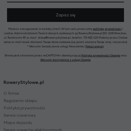
Zapisz się
Możesz zrezygnować w każdej chwili. W tym celu przeczytaj
politykę prywatności
i
cookie. Administratorem Twoich danych osobowych są RoweryStylowe.pl (50-028 Wrocław,
ul. Świdnicka 49; e-mail: sklep@rowerystylowe.pl, telefon: 713 432 029. Podany przez Ciebie
adres e-mail może stanowić Twoje dane osobowe (np. jeżeli zawiera Twoje imię i nazwisko).
* Warunki świadczenia usługi Newsletter
Pokaż więcej
Strona jest chroniona przez reCAPTCHA i obowiązują ją
Polityka prywatności Google
oraz
Warunki korzystania z usługi Google
.
RoweryStylowe.pl
O firmie
Regulamin sklepu
Polityka prywatności
Serwis rowerowy
Mapa dojazdu
Serwis rowerów elektrycznych