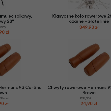
amulec rolkowy,
Klasyczne koło rowerowe 28 
wy 28"
czarne + złote linie
349,90 zł
arny
90 zł
Hermans 93 Cortina
Chwyty rowerowe Hermans 93
own
Brown
120mm
120/120mm
90 zł
24,90 zł