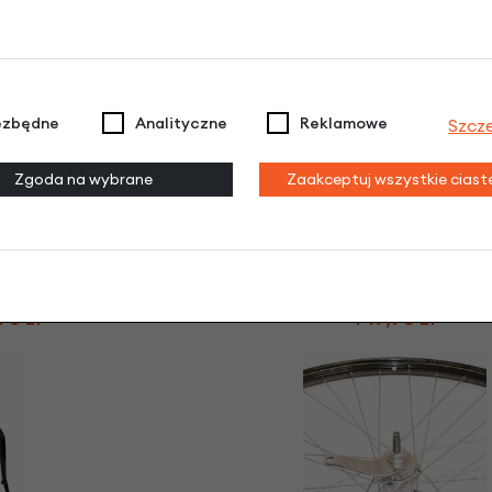
90 zł
159,90 zł
-5%
ezbędne
Analityczne
Reklamowe
Szcz
Zgoda na wybrane
Zaakceptuj wszystkie cias
amulec rolkowy,
Widelec pod hamulec rol
wy 28"
bębnowy 28"
ieski
antracyt
90 zł
149,90 zł