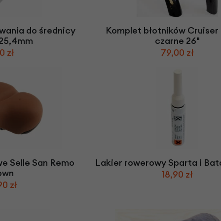
Z
apięcia rowero
Pompki rowerowe
werowe
er Pig
Peruzzo
Gazelle
Pozostałe
N
akrętki i obejm
i:SY
Przerzutki rowerowe
owania do średnicy
Komplet błotników Cruise
es
Inny
 25,4mm
czarne 26"
R
owery transportowe - akcesoria
0 zł
79,00 zł
S
akwy i torby rowerowe
Siodełka rowerowe
rowe
Strida - części
we Selle San Remo
Lakier rowerowy Sparta i Bat
own
18,90 zł
90 zł