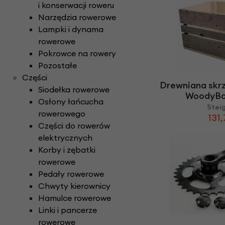
i konserwacji roweru
Narzędzia rowerowe
Lampki i dynama
rowerowe
Pokrowce na rowery
Pozostałe
Części
Drewniana skr
Siodełka rowerowe
WoodyBo
Osłony łańcucha
Stei
rowerowego
131,
Części do rowerów
elektrycznych
Korby i zębatki
rowerowe
Pedały rowerowe
Chwyty kierownicy
Hamulce rowerowe
Linki i pancerze
rowerowe