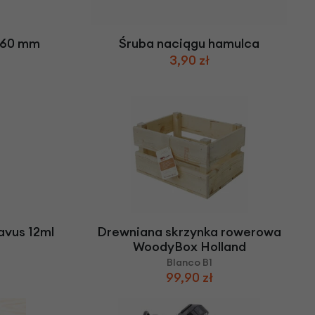
we
y
r 60 mm
Śruba naciągu hamulca
3,90 zł
avus 12ml
Drewniana skrzynka rowerowa
WoodyBox Holland
Blanco B1
99,90 zł