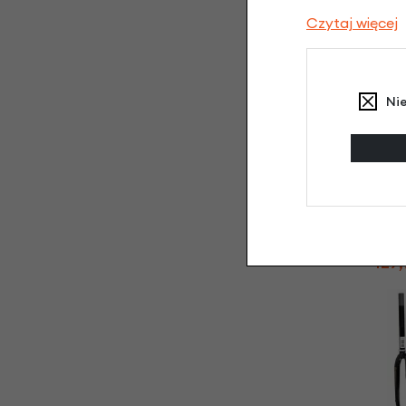
129,
Czytaj więcej
Ni
Widelec pod h
bębno
nieb
129,