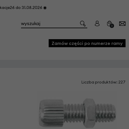
cje26 do 31.08.2026 ◉
0
Zamów części po numerze ramy
e
Liczba produktów: 227
we
owe
acji i konserwacji roweru
fon
e