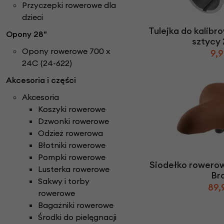
Części do rowerów elektrycznych
Przyczepki rowerowe dla
Ł
ańcuchy i paski ro
Rowery Składane
Check
dzieci
D
zwonki rowerowe
N
aklejki rowerowe
Rowery Tandem
Tulejka do kalibr
Opony 28"
F
oteliki rowerowe
Napęd paskowy Gat
Rowery Trójkołowe
sztycy
Narzędzia rowerowe
Opony rowerowe 700 x
Rowerki biegowe
9,9
H
amulce rowerowe
24C (24-622)
Nóżki rowerowe
Rowery Cargo / transportowe
K
asety i wolnobiegi
O
Akcesoria i części
bręcze i koła rowe
Kaski rowerowe
Akcesoria
Koszyki rowerowe
Dzwonki rowerowe
Odzież rowerowa
Błotniki rowerowe
Pompki rowerowe
Siodełko rowero
Lusterka rowerowe
Br
Sakwy i torby
89,
rowerowe
Bagażniki rowerowe
Środki do pielęgnacji