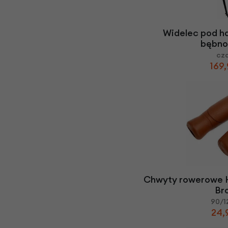
Widelec pod h
bębno
cz
169,
Chwyty rowerowe 
Br
90/
24,