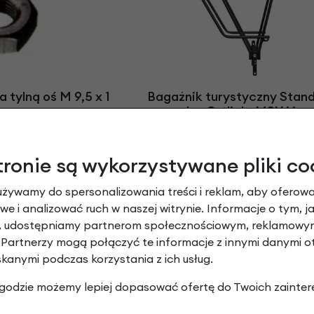
tylną oś M 9,5 x 1
Bagażnik turystyczny Stand
sakw Ortlieb, MSX i inn
0 zł
119,90 zł
tronie są wykorzystywane pliki co
używamy do spersonalizowania treści i reklam, aby oferowa
e i analizować ruch w naszej witrynie. Informacje o tym, j
y, udostępniamy partnerom społecznościowym, reklamowym
 Partnerzy mogą połączyć te informacje z innymi danymi 
skanymi podczas korzystania z ich usług.
Transport 28" / 1"
Widelec przedni Transport 2
 zgodzie możemy lepiej dopasować ofertę do Twoich zainter
ały
Czarny