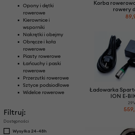
Korba rowerowa
Opony i dętki
rowery 
rowerowe
89,
Kierownice i
wsporniki
Nakrętki i obejmy
Obręcze i koła
rowerowe
Piasty rowerowe
Łańcuchy i paski
rowerowe
Przerzutki rowerowe
Sztyce podsiodłowe
Ładowarka Sparta
Widelce rowerowe
ION E-BIK
29
559,
Filtruj:
Dostępności
Wysyłka 24-48h