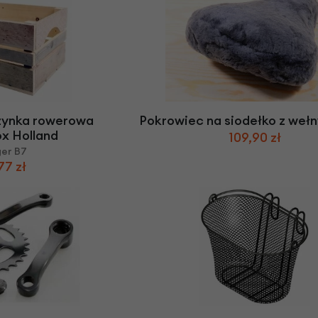
zynka rowerowa
Pokrowiec na siodełko z weł
x Holland
109,90 zł
ger B7
77 zł