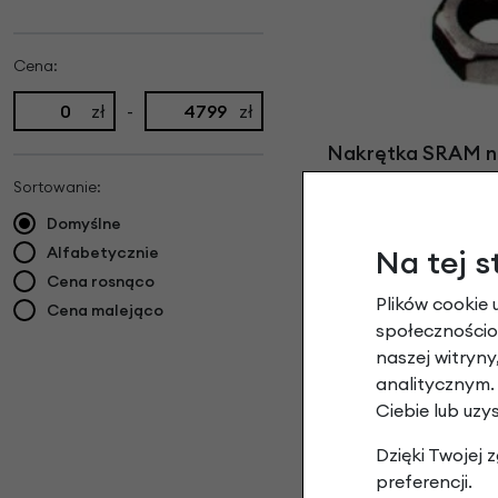
Cena:
zł
-
zł
Nakrętka SRAM na 
4,9
Sortowanie:
Domyślne
Alfabetycznie
Na tej s
Cena rosnąco
Plików cookie 
Cena malejąco
społecznościow
naszej witryn
analitycznym.
Ciebie lub uzy
Widelec przedni 
Dzięki Twojej
Bi
preferencji.