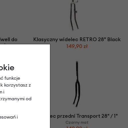
well do
Klasyczny widelec RETRO 28" Black
ych
149,90 zł
okie
ć funkcje
ak korzystasz z
 i
otrzymanymi od
8" / 1"
Widelec przedni Transport 28" / 1"
esowań i
Czarny mat