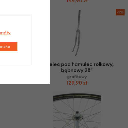
149,90 zł
-5%
egóły
teczka
kowy,
Widelec pod hamulec rolkowy,
bębnowy 28"
grafitowy
129,90 zł