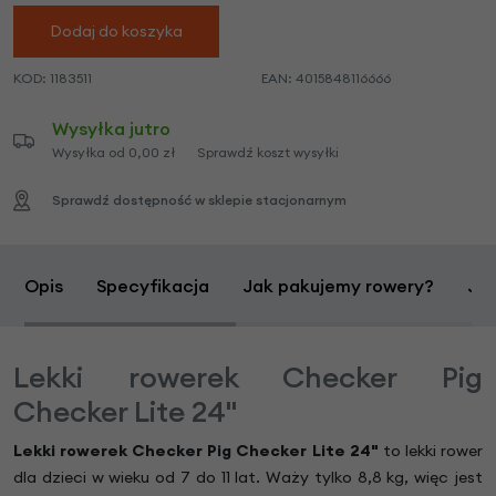
Dodaj do koszyka
KOD:
1183511
EAN:
4015848116666
Wysyłka jutro
Wysyłka od 0,00 zł
Sprawdź koszt wysyłki
Sprawdź dostępność w sklepie stacjonarnym
Opis
Specyfikacja
Jak pakujemy rowery?
Jak
Lekki rowerek Checker Pig
Checker Lite 24"
Lekki rowerek Checker Pig Checker Lite 24"
to lekki rower
dla dzieci w wieku od 7 do 11 lat. Waży tylko 8,8 kg, więc jest