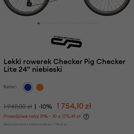
Lekki rowerek Checker Pig Checker
Lite 24" niebieski
Kolor:
1 754,10
zł
1 949,00 zł
-10%
Prawdziwe raty 0% - 10 x 175,41 zł
Najniższa cena z ostatnich 30 dni:
1 754,10
zł