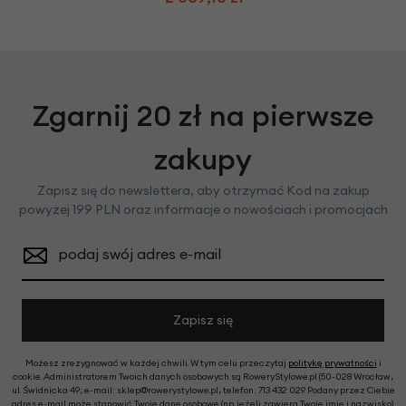
Zgarnij 20 zł na pierwsze
zakupy
Zapisz się do newslettera, aby otrzymać Kod na zakup
powyżej 199 PLN oraz informacje o nowościach i promocjach
podaj swój adres e-mail
Zapisz się
Możesz zrezygnować w każdej chwili. W tym celu przeczytaj
politykę prywatności
i
cookie. Administratorem Twoich danych osobowych są RoweryStylowe.pl (50-028 Wrocław,
ul. Świdnicka 49; e-mail: sklep@rowerystylowe.pl, telefon: 713 432 029. Podany przez Ciebie
adres e-mail może stanowić Twoje dane osobowe (np. jeżeli zawiera Twoje imię i nazwisko).