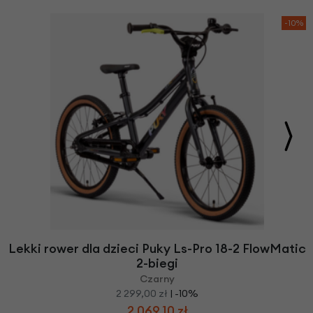
-10%
Lekki rower dla dzieci Puky Ls-Pro 18-2 FlowMatic
2-biegi
Czarny
2 299,00 zł
| -10%
2 069,10 zł