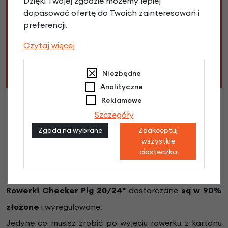
Dzięki Twojej zgodzie możemy lepiej
Dlatego możliwe jest, że Twój rower jest
dopasować ofertę do Twoich zainteresowań i
zmontowany nieco inaczej niż podaje specyfikacja.
preferencji.
Na przykład może się zdarzyć, że w swoim rowerze
znajdziesz inne pedały, gripy lub łańcuch. Nie martw
Czytaj więcej
się, Twój rower i części zamienne nadal są w wysokiej
jakości.
Niezbędne
Analityczne
Reklamowe
Szczegóły
Zgoda na wybrane
Zaakceptuj
wszystkie
ciasteczka
Jak pakujemy rowery?
Rowerki
Checker Pig
20/24"
dostarczane
są w 90%
złożone
i wyregulowane.
Jedyne co musisz zrobić po wyjęciu rowerku z kartonu