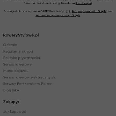
* Warunki świadczenia usługi Newsletter
Pokaż więcej
Strona jest chroniona przez reCAPTCHA i obowiązują ją
Polityka prywatności Google
oraz
Warunki korzystania z usługi Google
.
RoweryStylowe.pl
O firmie
Regulamin sklepu
Polityka prywatności
Serwis rowerowy
Mapa dojazdu
Serwis rowerów elektrycznych
Serwisy Partnerskie w Polsce
Blog bike
Zakupy:
Jak kupować