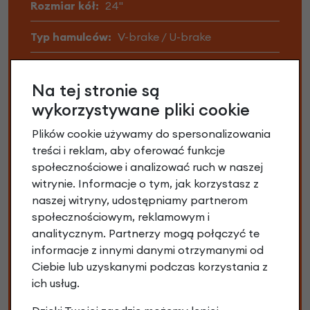
Rozmiar kół:
24"
Typ hamulców:
V-brake / U-brake
Typ przerzutki:
Zewnętrzna (tradycyjna)
Na tej stronie są
Waga:
8,8 kg
wykorzystywane pliki cookie
Wiek dziecka :
7+
Plików cookie używamy do spersonalizowania
treści i reklam, aby oferować funkcje
Wzrost:
od 125 cm
społecznościowe i analizować ruch w naszej
witrynie. Informacje o tym, jak korzystasz z
naszej witryny, udostępniamy partnerom
Każdy producent zastrzega możliwość lekkiej zmiany
społecznościowym, reklamowym i
specyfikacji, materiałów oraz wyposażenia bez
analitycznym. Partnerzy mogą połączyć te
wcześniejszej informacji. Zmiany te mogą nie być
informacje z innymi danymi otrzymanymi od
uwzględnione w specyfikacji oraz na zdjęciach. W
Ciebie lub uzyskanymi podczas korzystania z
związku z tym dostarczony do Ciebie rower może
ich usług.
różnić się niektórymi częściami. Nie stanowi to wady i
nie wpływa to na funkcjonalność techniczną roweru.