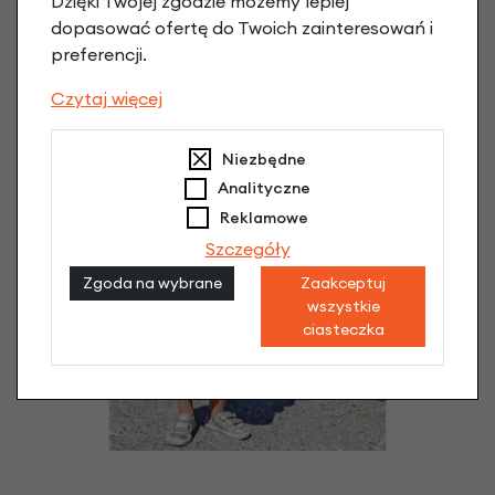
Dzięki Twojej zgodzie możemy lepiej
dopasować ofertę do Twoich zainteresowań i
preferencji.
Czytaj więcej
Niezbędne
Analityczne
Reklamowe
Szczegóły
Zgoda na wybrane
Zaakceptuj
wszystkie
ciasteczka