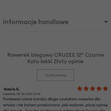
Informacje handlowe
Rowerek biegowy CRUZEE 12" Czarne
Koła lekki Złoty opinie
Dodaj opinię
~Kasia S.
Czwartek, 09-03-2023 12:09
Ponieważ sama bardzo długo szukałam rowerka dla
wnuka i nie byłam przekonana ,jaki wybrać ,piszę opinię
dla innych .Zresztą niedawno kupiłam drugi Cruzee dla