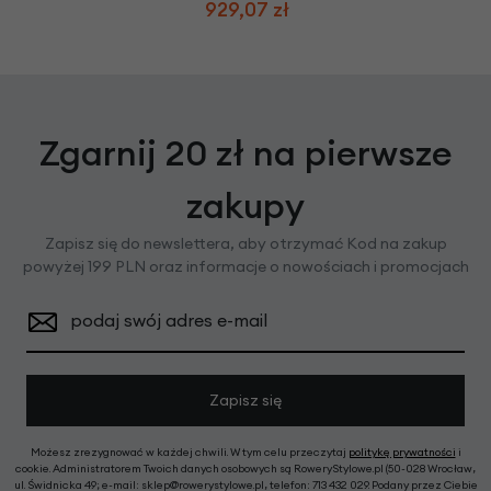
929,07 zł
Zgarnij 20 zł na pierwsze
zakupy
Zapisz się do newslettera, aby otrzymać Kod na zakup
powyżej 199 PLN oraz informacje o nowościach i promocjach
podaj swój adres e-mail
Zapisz się
Możesz zrezygnować w każdej chwili. W tym celu przeczytaj
politykę prywatności
i
cookie. Administratorem Twoich danych osobowych są RoweryStylowe.pl (50-028 Wrocław,
ul. Świdnicka 49; e-mail: sklep@rowerystylowe.pl, telefon: 713 432 029. Podany przez Ciebie