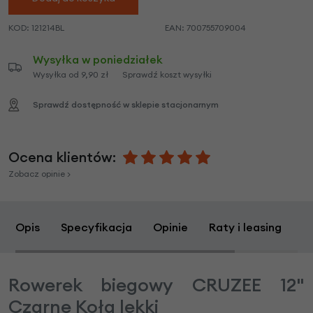
KOD:
121214BL
EAN:
700755709004
Wysyłka w poniedziałek
Wysyłka od 9,90 zł
Sprawdź koszt wysyłki
Sprawdź dostępność w sklepie stacjonarnym
Ocena klientów:
Zobacz opinie >
Opis
Specyfikacja
Opinie
Raty i leasing
Z
Rowerek biegowy CRUZEE 12"
Czarne Koła lekki