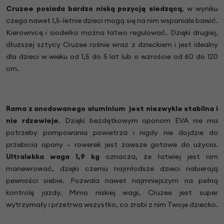
Cruzee posiada bardzo niską pozycję siedzącą
, w wyniku
czego nawet 1,5-letnie dzieci mogą się na nim wspaniale bawić.
Kierownicę i siodełko można łatwo regulować. Dzięki drugiej,
dłuższej sztycy Cruzee rośnie wraz z dzieckiem i jest idealny
dla dzieci w wieku od 1,5 do 5 lat lub o wzroście od 60 do 120
cm.
Rama z anodowanego aluminium jest niezwykle stabilna i
nie rdzewieje
. Dzięki bezdętkowym oponom EVA nie ma
potrzeby pompowania powietrza i nigdy nie dojdzie do
przebicia opony – rowerek jest zawsze gotowe do użycia.
Ultralekka waga 1,9 kg
oznacza, że łatwiej jest nim
manewrować, dzięki czemu najmłodsze dzieci nabierają
pewności siebie. Pozwala nawet najmniejszym na pełną
kontrolę jazdy. Mimo niskiej wagi, Cruzee jest super
wytrzymały i przetrwa wszystko, co zrobi z nim Twoje dziecko.