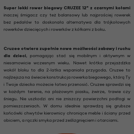
Super lekki rower biegowy CRUZEE 12" z czarnymi kołami
inaczej śmigacz czy też balansowy lub najprościej rowerek
bez pedałów to doskonała alternatywa dla trójkołowych
rowerków dziecięcych i rowerków z kółkami z boku.
Cruzee otwiera zupełnie nowe możliwości zabawy i ruchu
dla dzieci
, pomagając stać się mobilnym i aktywnym w
niesamowicie wczesnym wieku. Nawet krótka przejażdżka
wokół bloku to dla 2-latka wspaniała przygoda. Cruzee to
najlżejsza na świecie konstrukcja rowerka biegowego, którą Ty
i Twoje dziecko możecie łatwo przenosić. Cruzee sprawdzi się
w każdym terenie, na plażowym piasku, żwirze, trawie czy
śniegu. Nie uszkodzi ani nie zniszczy powierzchni podłogi w
pomieszczeniach. W domu idealnie sprawdzą się grubsze
końcówki chwytów kierownicy chroniące meble i ściany przed
obiciem, a rączki smyka przed ześlizgnięciem i otarciami.