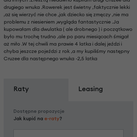
drugiego wnuka .Rowerek jest świetny ,faktycznie lekki
,aż się wierzyć nie chce ,jak dziecko się zmęczy ,nie ma
problemu z niesieniem ,wygląda fantastycznie .Ja
kupowałam dla dwulatka ( ale drobnego ) i początkowo
było mu trochę trudno ,ale po paru miesiącach śmigał
aż miło .W tej chwili ma prawie 4 latka i dalej jeździ i
chyba jeszcze pojeździ z rok ,a my kupiliśmy następny
Cruzee dla następnego wnuka -2,5 latka
Raty
Leasing
Dostępne propozycje
Jak kupić na
e-raty
?