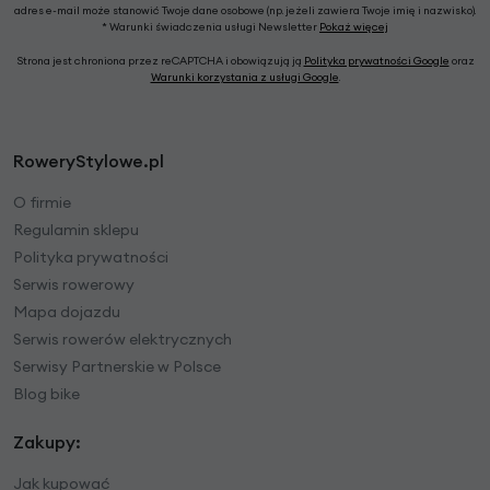
adres e-mail może stanowić Twoje dane osobowe (np. jeżeli zawiera Twoje imię i nazwisko).
* Warunki świadczenia usługi Newsletter
Pokaż więcej
Strona jest chroniona przez reCAPTCHA i obowiązują ją
Polityka prywatności Google
oraz
Warunki korzystania z usługi Google
.
RoweryStylowe.pl
O firmie
Regulamin sklepu
Polityka prywatności
Serwis rowerowy
Mapa dojazdu
Serwis rowerów elektrycznych
Serwisy Partnerskie w Polsce
Blog bike
Zakupy:
Jak kupować