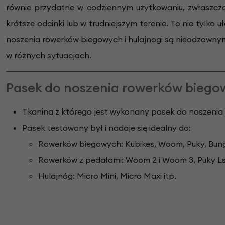
równie przydatne w codziennym użytkowaniu, zwłaszcza
krótsze odcinki lub w trudniejszym terenie. To nie tylko
noszenia rowerków biegowych i hulajnogi są nieodzownym
w różnych sytuacjach.
Pasek do noszenia rowerków biegow
Tkanina z którego jest wykonany pasek do noszenia hu
Pasek testowany był i nadaje się idealny do:
Rowerków biegowych: Kubikes, Woom, Puky, Bung
Rowerków z pedałami: Woom 2 i Woom 3, Puky Ls-Pr
Hulajnóg: Micro Mini, Micro Maxi itp.