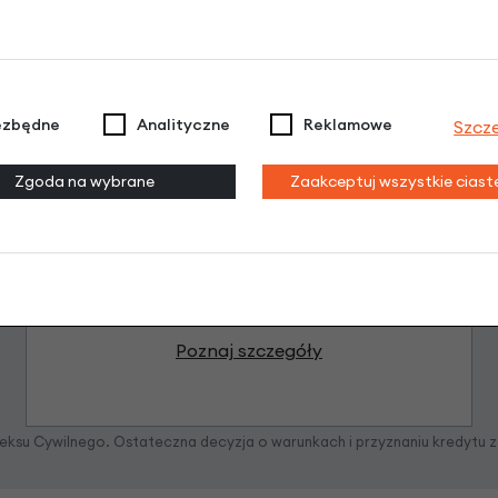
ezbędne
Analityczne
Reklamowe
Szcz
Raty 0%
Zgoda na wybrane
Zaakceptuj wszystkie cias
3 miesiące nie płacisz
Raty do 60 miesięcy
Poznaj szczegóły
odeksu Cywilnego. Ostateczna decyzja o warunkach i przyznaniu kredytu 