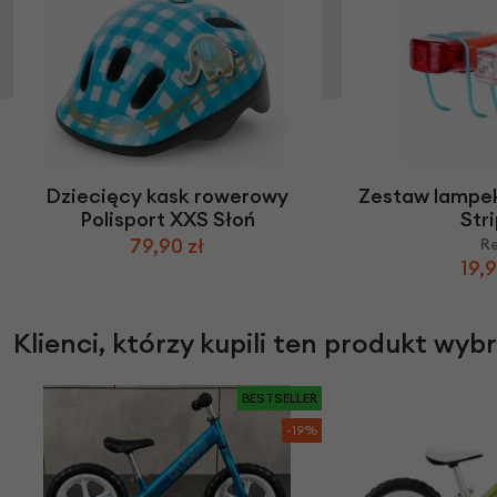
Dziecięcy kask rowerowy
Zestaw lampek
Polisport XXS Słoń
Str
79,90 zł
R
19,9
Klienci, którzy kupili ten produkt wyb
BESTSELLER
-19%