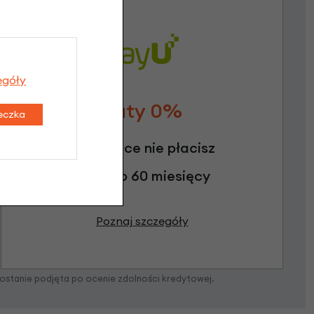
egóły
Raty 0%
teczka
3 miesiące nie płacisz
Raty do 60 miesięcy
Poznaj szczegóły
zostanie podjęta po ocenie zdolności kredytowej.