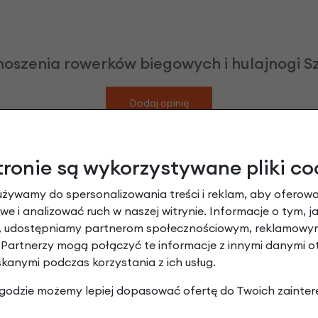
noszenia rowerków biegowych i hulajnogi Sz
Dodaj opinię
Brak opinii. Może warto dodać własną?
tronie są wykorzystywane pliki co
używamy do spersonalizowania treści i reklam, aby oferowa
e i analizować ruch w naszej witrynie. Informacje o tym, j
y, udostępniamy partnerom społecznościowym, reklamowym
Leasing
 Partnerzy mogą połączyć te informacje z innymi danymi 
skanymi podczas korzystania z ich usług.
 zgodzie możemy lepiej dopasować ofertę do Twoich zainter