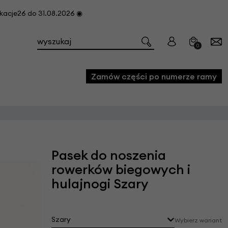
cje26 do 31.08.2026 ◉
0
Zamów części po numerze ramy
e
we
Pasek do noszenia
owe
rowerków biegowych i
acji i konserwacji roweru
hulajnogi Szary
fon
e
Szary
Wybierz wariant