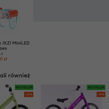
 IKZI MiniLED
ipes
ed
0 zł
rali również
BESTSELLER
BESTSELLER
-25%
-19%