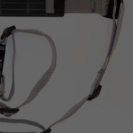
Z
apięcia rowero
Pompki rowerowe
werowe
er Pig
Peruzzo
Gazelle
Pozostałe
N
akrętki i obejm
i:SY
Przerzutki rowerowe
es
Inny
R
owery transportowe - akcesoria
S
akwy i torby rowerowe
Siodełka rowerowe
rowe
Strida - części