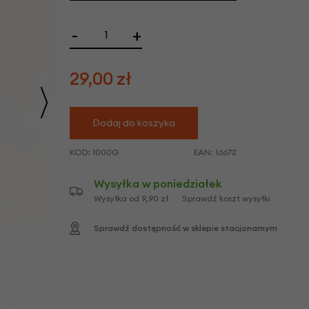
we
y
-
+
29,00
zł
Dodaj do koszyka
KOD:
1000G
EAN:
16672
Wysyłka w poniedziałek
Wysyłka od 9,90 zł
Sprawdź koszt wysyłki
Sprawdź dostępność w sklepie stacjonarnym