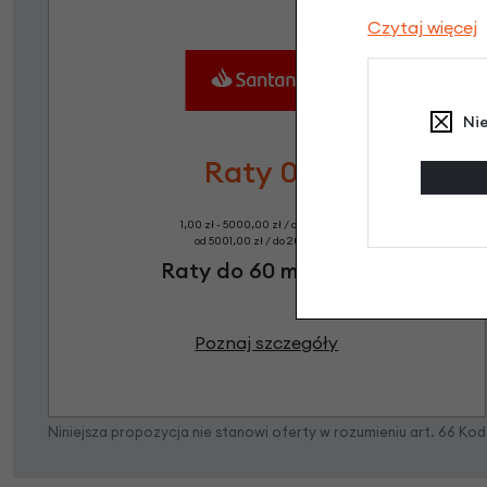
Czytaj więcej
Ni
Raty 0%
1,00 zł - 5000,00 zł / do 10 rat 0%
od 5001,00 zł / do 20 rat 0%
Raty do 60 miesięcy
Poznaj szczegóły
Niniejsza propozycja nie stanowi oferty w rozumieniu art. 66 K