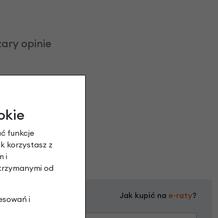
ary opinie
okie
ć funkcje
ak korzystasz z
 i
otrzymanymi od
Jak kupić na
e-raty
?
esowań i