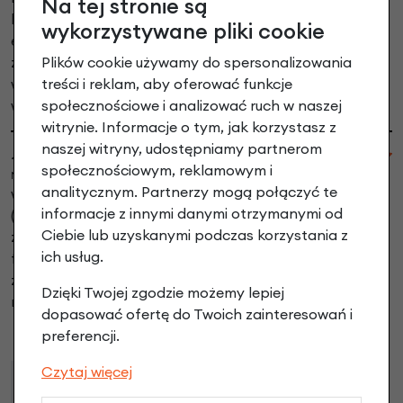
Na tej stronie są
banalna, wystarczy pokręcić tym czerwonym
wykorzystywane pliki cookie
elementem widocznym na zdjęciu i gotowe. Jak
Plików cookie używamy do spersonalizowania
zauważyłem design fotelika też ma swoje znaczenie,
treści i reklam, aby oferować funkcje
wzbudza bowiem zainteresowanie innych rodziców,
społecznościowe i analizować ruch w naszej
względnie może to być też uroda mojej córki 😄
witrynie. Informacje o tym, jak korzystasz z
naszej witryny, udostępniamy partnerom
~godny polecenia
społecznościowym, reklamowym i
Niedziela, 01-08-2010 22:48
analitycznym. Partnerzy mogą połączyć te
wygodny fotelik w którym dzieciak może się kimnąć
informacje z innymi danymi otrzymanymi od
(12stopni odchylenia, siesta ma 22, ale wg. mnie to 12 w
Ciebie lub uzyskanymi podczas korzystania z
zupełności wystarcza, pokrętło szybko przesuwa cały
ich usług.
fotelik w górę i w dół). Wprawdzie na zdjęciu przed
zakupem wyglądał bardziej \"wypaśnie\" ale jestem z
Dzięki Twojej zgodzie możemy lepiej
niego zadowolony, w 100% spełnia swoją funkcję.
dopasować ofertę do Twoich zainteresowań i
preferencji.
Czytaj więcej
Raty
Leasing