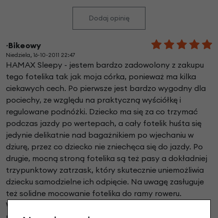
Dodaj opinię
~Bikeowy
Niedziela, 16-10-2011 22:47
HAMAX Sleepy - jestem bardzo zadowolony z zakupu
tego fotelika tak jak moja córka, ponieważ ma kilka
ciekawych cech. Po pierwsze jest bardzo wygodny dla
pociechy, ze względu na praktyczną wyściółkę i
regulowane podnóżki. Dziecko ma się za co trzymać
podczas jazdy po wertepach, a cały fotelik huśta się
jedynie delikatnie nad bagażnikiem po wjechaniu w
dziurę, przez co dziecko nie zniechęca się do jazdy. Po
drugie, mocną stroną fotelika są też pasy a dokładniej
trzypunktowy zatrzask, który skutecznie uniemożliwia
dziecku samodzielne ich odpięcie. Na uwagę zasługuje
też solidne mocowanie fotelika do ramy roweru.
Wystarczy raz dokładnie dokręcić śruby i święty spokój
mamy gwarantowany. Regulacja pochylenia jest