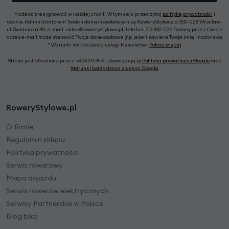
Możesz zrezygnować w każdej chwili. W tym celu przeczytaj
politykę prywatności
i
cookie. Administratorem Twoich danych osobowych są RoweryStylowe.pl (50-028 Wrocław,
ul. Świdnicka 49; e-mail: sklep@rowerystylowe.pl, telefon: 713 432 029. Podany przez Ciebie
adres e-mail może stanowić Twoje dane osobowe (np. jeżeli zawiera Twoje imię i nazwisko).
* Warunki świadczenia usługi Newsletter
Pokaż więcej
Strona jest chroniona przez reCAPTCHA i obowiązują ją
Polityka prywatności Google
oraz
Warunki korzystania z usługi Google
.
RoweryStylowe.pl
O firmie
Regulamin sklepu
Polityka prywatności
Serwis rowerowy
Mapa dojazdu
Serwis rowerów elektrycznych
Serwisy Partnerskie w Polsce
Blog bike