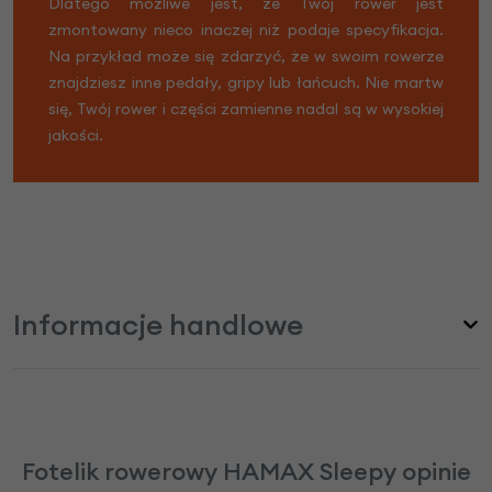
Dlatego możliwe jest, że Twój rower jest
zmontowany nieco inaczej niż podaje specyfikacja.
Na przykład może się zdarzyć, że w swoim rowerze
znajdziesz inne pedały, gripy lub łańcuch. Nie martw
się, Twój rower i części zamienne nadal są w wysokiej
jakości.
Informacje handlowe
Fotelik rowerowy HAMAX Sleepy opinie