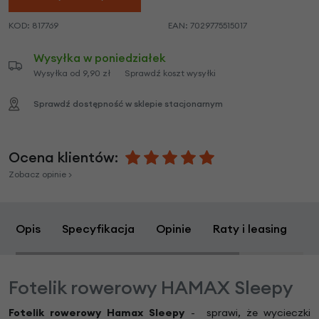
KOD:
817769
EAN:
7029775515017
Wysyłka w poniedziałek
Wysyłka od 9,90 zł
Sprawdź koszt wysyłki
Sprawdź dostępność w sklepie stacjonarnym
Ocena klientów:
Zobacz opinie >
Opis
Specyfikacja
Opinie
Raty i leasing
Z
Fotelik rowerowy HAMAX Sleepy
Fotelik rowerowy Hamax Sleepy
- sprawi, że wycieczki