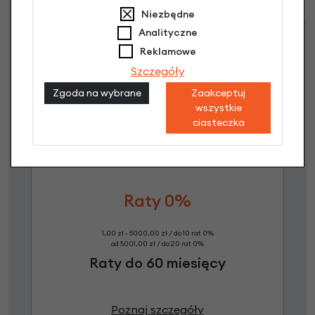
Niezbędne
Analityczne
Dostępne propozycje
Reklamowe
Jak kupić na
e-raty
?
Szczegóły
Zgoda na wybrane
Zaakceptuj
wszystkie
ciasteczka
Raty 0%
1,00 zł - 5000,00 zł / do 10 rat 0%
od 5001,00 zł / do 20 rat 0%
Raty do 60 miesięcy
Poznaj szczegóły