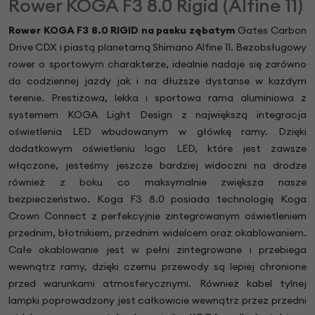
Rower KOGA F3 8.0 Rigid (Alfine 11)
Rower KOGA F3 8.0 RIGID na pasku zębatym
Gates Carbon
Drive CDX i piastą planetarną Shimano Alfine 11. Bezobsługowy
rower o sportowym charakterze, idealnie nadaje się zarówno
do codziennej jazdy jak i na dłuższe dystanse w każdym
terenie. Prestiżowa, lekka i sportowa rama aluminiowa z
systemem KOGA Light Design z największą integracja
oświetlenia LED wbudowanym w główkę ramy. Dzięki
dodatkowym oświetleniu logo LED, które jest zawsze
włączone, jesteśmy jeszcze bardziej widoczni na drodze
również z boku co maksymalnie zwiększa nasze
bezpieczeństwo. Koga F3 8.0 posiada technologię Koga
Crown Connect z perfekcyjnie zintegrowanym oświetleniem
przednim, błotnikiem, przednim widelcem oraz okablowaniem.
Całe okablowanie jest w pełni zintegrowane i przebiega
wewnątrz ramy, dzięki czemu przewody są lepiej chronione
przed warunkami atmosferycznymi. Również kabel tylnej
lampki poprowadzony jest całkowicie wewnątrz przez przedni