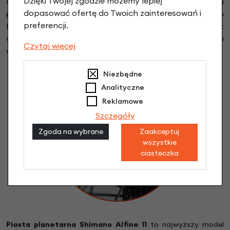
Dzięki Twojej zgodzie możemy lepiej
serwisu. Pasek zębaty to lepsze przeniesienie napędu, cicha
dopasować ofertę do Twoich zainteresowań i
praca, brak smaru i zdecydowanie niższa waga. Gates Carbon
preferencji.
Drive CDX™ to pas poliuretanowo-węglowy, który jest
wyjątkowo trwały, wydajny, odporny na warunki
Czytaj więcej
atmosferyczne oraz odporny na duże obciążenia.
Niezbędne
Analityczne
Reklamowe
Szczegóły
Zgoda na wybrane
Zaakceptuj
wszystkie
ciasteczka
Piasta planetarna Shimano Alfine 11
to najwyższy model