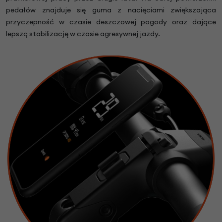
pedałów znajduje się guma z nacięciami zwiększająca
przyczepność w czasie deszczowej pogody oraz dające
lepszą stabilizację w czasie agresywnej jazdy.