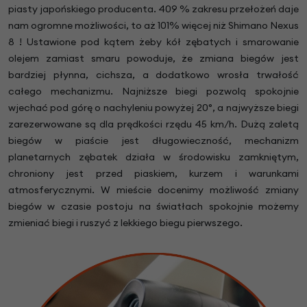
piasty japońskiego producenta. 409 % zakresu przełożeń daje
nam ogromne możliwości, to aż 101% więcej niż Shimano Nexus
8 ! Ustawione pod kątem żeby kół zębatych i smarowanie
olejem zamiast smaru powoduje, że zmiana biegów jest
bardziej płynna, cichsza, a dodatkowo wrosła trwałość
całego mechanizmu. Najniższe biegi pozwolą spokojnie
wjechać pod górę o nachyleniu powyżej 20°, a najwyższe biegi
zarezerwowane są dla prędkości rzędu 45 km/h. Dużą zaletą
biegów w piaście jest długowieczność, mechanizm
planetarnych zębatek działa w środowisku zamkniętym,
chroniony jest przed piaskiem, kurzem i warunkami
atmosferycznymi. W mieście docenimy możliwość zmiany
biegów w czasie postoju na światłach spokojnie możemy
zmieniać biegi i ruszyć z lekkiego biegu pierwszego.