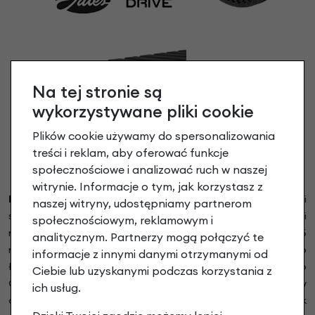
Na tej stronie są
wykorzystywane pliki cookie
Plików cookie używamy do spersonalizowania
treści i reklam, aby oferować funkcje
społecznościowe i analizować ruch w naszej
witrynie. Informacje o tym, jak korzystasz z
Pasek zębaty Gates Carbon Drive CDX™.
Łańcuch i
naszej witryny, udostępniamy partnerom
stalowe zębatki zostały zastąpione nowoczesnym i
społecznościowym, reklamowym i
niezawodnym napędem na pasek zębaty Carbon Drive CDX z 5
analitycznym. Partnerzy mogą połączyć te
razy większą żywotnością w stosunku do standardowego
informacje z innymi danymi otrzymanymi od
łańcucha. Gwarantowana żywotność paska zębatego
Ciebie lub uzyskanymi podczas korzystania z
Carbon Drive to, aż 25.000 km co dla większości rowerzystów
ich usług.
oznacza dożywotnią pracę napędu bez jakiegokolwiek