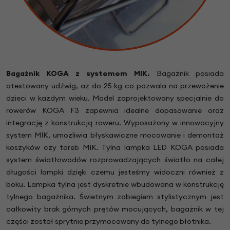
Bagażnik KOGA z systemem MIK.
Bagażnik posiada
atestowany udźwig, aż do 25 kg co pozwala na przewożenie
dzieci w każdym wieku. Model zaprojektowany specjalnie do
rowerów KOGA F3 zapewnia idealne dopasowanie oraz
integrację z konstrukcją roweru. Wyposażony w innowacyjny
system MIK, umożliwia błyskawiczne mocowanie i demontaż
koszyków czy toreb MIK. Tylna lampka LED KOGA posiada
system światłowodów rozprowadzających światło na całej
długości lampki dzięki czemu jesteśmy widoczni również z
boku. Lampka tylna jest dyskretnie wbudowana w konstrukcję
tylnego bagażnika. Świetnym zabiegiem stylistycznym jest
całkowity brak górnych prętów mocujących, bagażnik w tej
części został sprytnie przymocowany do tylnego błotnika.