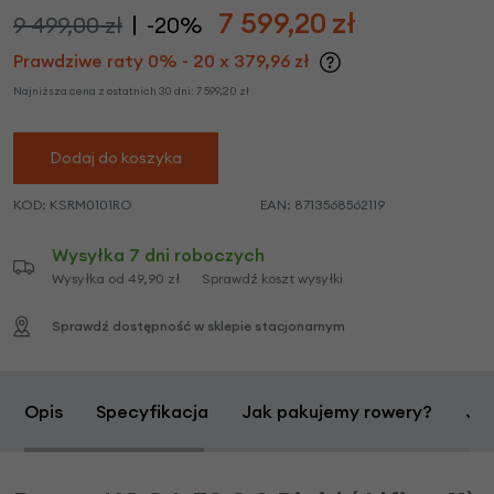
7 599,20
zł
9 499,00 zł
-20%
Prawdziwe raty 0% - 20 x 379,96 zł
Najniższa cena z ostatnich 30 dni:
7 599,20
zł
Dodaj do koszyka
KOD:
KSRM0101RO
EAN:
8713568562119
Wysyłka 7 dni roboczych
Wysyłka od 49,90 zł
Sprawdź koszt wysyłki
Sprawdź dostępność w sklepie stacjonarnym
Opis
Specyfikacja
Jak pakujemy rowery?
Jak