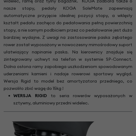
widelec, ramę oraz tylny bagażnik. KOGA zadbała także o
nasze stopy, pedały KOGA SoleMate zapewniają
automatyczne przyjęcie idealnej pozycji stopy, a wklęsły
kształt pedału zachęca do pedałowania pełną powierzchnią
stopy, a nie samym podbiciem przez co pedałowanie jest dużo
bardziej wydajne. Z uwagi na zastosowanie paska zębatego
rower został wyposażony w nowoczesny mimośrodowy suport
ułatwiający napinanie paska. Na kierownicy znajduje się
zintegrowany uchwyt na telefon w systemie SP-Connect.
Dolna osłona ramy zapobiega uszkodzeniom spowodowanym
uderzeniami kamieni i nadaje rowerowi sportowy wygląd.
Wersja Rigid to model bez amortyzatora przedniego, co
pozwoliło zbić wagę do 15kg !
WERSJA RIGID
to seria rowerów wyposażonych w
sztywny, aluminiowy przedni widelec.