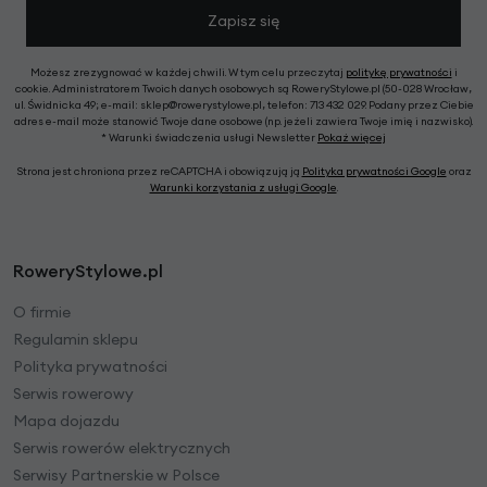
Zapisz się
Możesz zrezygnować w każdej chwili. W tym celu przeczytaj
politykę prywatności
i
cookie. Administratorem Twoich danych osobowych są RoweryStylowe.pl (50-028 Wrocław,
ul. Świdnicka 49; e-mail: sklep@rowerystylowe.pl, telefon: 713 432 029. Podany przez Ciebie
adres e-mail może stanowić Twoje dane osobowe (np. jeżeli zawiera Twoje imię i nazwisko).
* Warunki świadczenia usługi Newsletter
Pokaż więcej
Strona jest chroniona przez reCAPTCHA i obowiązują ją
Polityka prywatności Google
oraz
Warunki korzystania z usługi Google
.
RoweryStylowe.pl
O firmie
Regulamin sklepu
Polityka prywatności
Serwis rowerowy
Mapa dojazdu
Serwis rowerów elektrycznych
Serwisy Partnerskie w Polsce