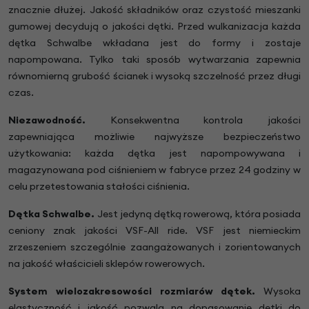
znacznie dłużej. Jakość składników oraz czystość mieszanki
gumowej decydują o jakości dętki. Przed wulkanizacja każda
dętka Schwalbe wkładana jest do formy i zostaje
napompowana. Tylko taki sposób wytwarzania zapewnia
równomierną grubość ścianek i wysoką szczelność przez długi
czas.
Niezawodność.
Konsekwentna kontrola jakości
zapewniająca możliwie najwyższe bezpieczeństwo
użytkowania: każda dętka jest napompowywana i
magazynowana pod ciśnieniem w fabryce przez 24 godziny w
celu przetestowania stałości ciśnienia.
Dętka Schwalbe.
Jest jedyną dętką rowerową, która posiada
ceniony znak jakości VSF-All ride. VSF jest niemieckim
zrzeszeniem szczególnie zaangażowanych i zorientowanych
na jakość właścicieli sklepów rowerowych.
System wielozakresowości rozmiarów dętek.
Wysoka
elastyczność i jakość pozwala na dopasowanie dętki do