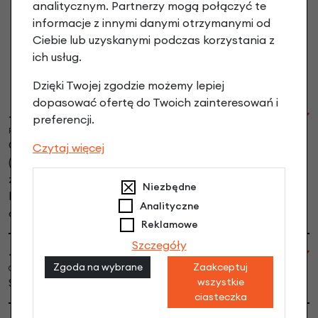
Dętka Schwalbe 28" x 1.10 - 1,75" (28/47-
analitycznym. Partnerzy mogą połączyć te
622/635) - NR 17 Rowerowy DV 40mm
informacje z innymi danymi otrzymanymi od
opinie
Ciebie lub uzyskanymi podczas korzystania z
ich usług.
Dodaj opinię
Dzięki Twojej zgodzie możemy lepiej
dopasować ofertę do Twoich zainteresowań i
~Dariusz
preferencji.
Piątek, 23-01-2026 12:37
Obsługa sklepu zasługuje na pięć gwiazdek
Czytaj więcej
(rozmowa/dorada sprzedawcy), Dętka to się zobaczy
za jakiś czas, jeszcze nie zakładam, ale oczekuję że
Niezbędne
będzie jeszcze lepiej niż w obecnych schwalbe z przed
Analityczne
dziesięciu lat (przez dziesięć lat tylko jedno łatanie).
Reklamowe
Szczegóły
~Mariusz Z
Zgoda na wybrane
Zaakceptuj
Czwartek, 28-08-2025 21:20
wszystkie
Super jakość, atrakcyjna cena
ciasteczka