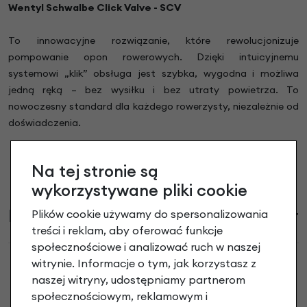
Wentyl Schwalbe Click Valve - SCV
To innowacyjne rozwiązanie, które rewolucjonizuje
pompowanie opon rowerowych. Dzięki intuicyjnemu
systemowi „klik” obsługa jest szybka, wygodna i możliwa
jedną ręką – bez wysiłku i bez utraty powietrza. To
nowoczesny standard dla każdego rowerzysty, niezależnie od
doświadczenia.
Na tej stronie są
wykorzystywane pliki cookie
Informacje handlowe
Plików cookie używamy do spersonalizowania
treści i reklam, aby oferować funkcje
społecznościowe i analizować ruch w naszej
witrynie. Informacje o tym, jak korzystasz z
naszej witryny, udostępniamy partnerom
społecznościowym, reklamowym i