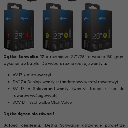
Dętka Schwalbe 17
o rozmiarze 27"/28" o wadze 150 gram
wykonana z butylu. Do wyboru różne rodzaje wentyla:
AV 17 = Auto-wentyl
DV 17 = Dunlop-wentyl (standardowy wentyl rowerowy)
SV 17 = Sclaverand-wentyl (wentyl francuski lub do
rowerów wyścigowych)
SCV 17 = Sschwalbe Click Valve
Dętka dętce nie równa !
Sałość ciśnienia.
Dętka Schwalbe utrzymuje powietrze