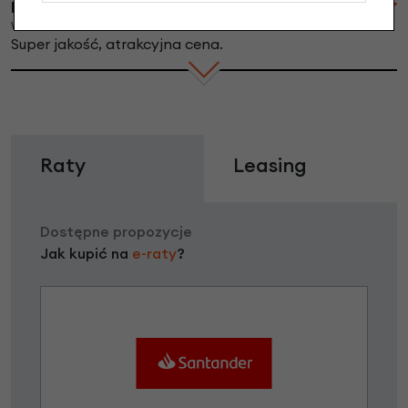
kielo013
Wtorek, 26-06-2018 11:49
Super jakość, atrakcyjna cena.
Raty
Leasing
Dostępne propozycje
Jak kupić na
e-raty
?