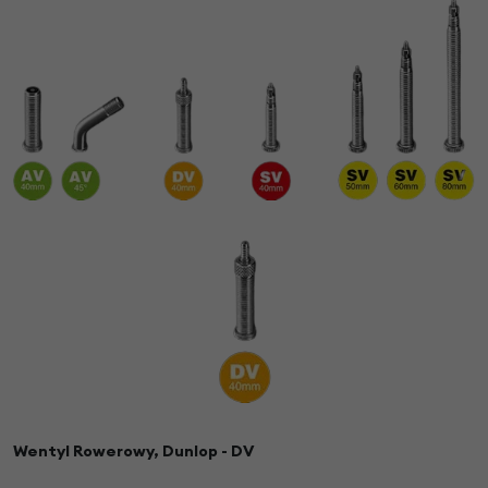
Wentyl Rowerowy, Dunlop - DV