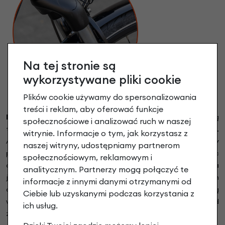
Na tej stronie są
wykorzystywane pliki cookie
Plików cookie używamy do spersonalizowania
treści i reklam, aby oferować funkcje
Przedni amortyzator Gazelle ErgoTec
z płynną regulacją
społecznościowe i analizować ruch w naszej
twardości ustawianą osobno dla lewego i prawego golenia.
witrynie. Informacje o tym, jak korzystasz z
Aby wyregulować twardość amortyzatora wystarczy
naszej witryny, udostępniamy partnerom
przekręcić pokrętło w jedną ze stron. Amortyzator Ergotec
społecznościowym, reklamowym i
oparty jest na systemie sprężyn i elastomerów dla zachowania
analitycznym. Partnerzy mogą połączyć te
jak najdłuższej żywotności. Skok amortyzatora to ok 30 mm
informacje z innymi danymi otrzymanymi od
co w warunkach miejskich jest w zupełności wystarczającą
Ciebie lub uzyskanymi podczas korzystania z
wartością. Śruby regulacji zostały elegancko ukryte pod
ich usług.
zaślepkami.