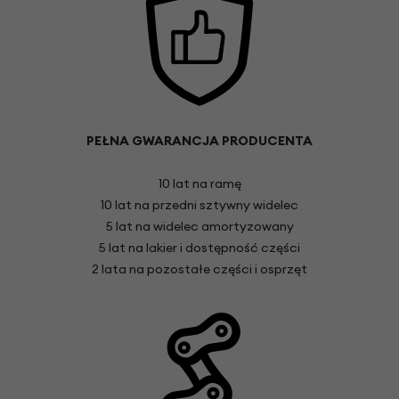
PEŁNA GWARANCJA PRODUCENTA
10 lat na ramę
10 lat na przedni sztywny widelec
5 lat na widelec amortyzowany
5 lat na lakier i dostępność części
2 lata na pozostałe części i osprzęt