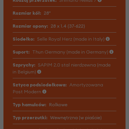
Rozmiar kół:
28"
Rozmiar opony:
28 x 1.4 (37-622)
Siodełko:
Selle Royal Herz (made in Italy)
Suport:
Thun Germany (made in Germany)
Szprychy:
SAPIM 2.0 stal nierdzewna (made
in Belgium)
Sztyca podsiodełkowa:
Amortyzowana
Post Modern
Typ hamulców:
Rolkowe
Typ przerzutki:
Wewnętrzna (w piaście)