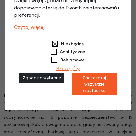
Dzięki Twojej zgodzie możemy lepiej
dopasować ofertę do Twoich zainteresowań i
preferencji.
Czytaj więcej
Niezbędne
Analityczne
Reklamowe
Szczegóły
Zgoda na wybrane
Zaakceptuj
wszystkie
ciasteczka
Blokada tylnego koła AXA Defender.
Legendarne już
stacjonarne zabezpieczenie holenderskiego producenta to
najbezpieczniejsze zapięcie w swojej klasie. Zostało
sklasyfikowane na 15 poziomie bezpieczeństwa w 15
poziomowej skali. Z uwagi na bardzo gruby hartowany pałąk
oraz specyficzną budowę jego przecięcie w miejscu