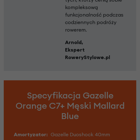
kompleksową
funkcjonalność podczas
codziennych podróży
rowerem.
Arnold,
Ekspert
RoweryStylowe.pl
Specyfikacja Gazelle
Orange C7+ Męski Mallard
Blue
Amortyzator:
Gazelle Duoshock 40mm