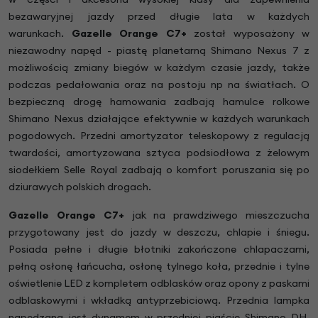
bezawaryjnej jazdy przed długie lata w każdych
warunkach.
Gazelle Orange C7+
został wyposażony w
niezawodny napęd - piastę planetarną Shimano Nexus 7 z
możliwością zmiany biegów w każdym czasie jazdy, także
podczas pedałowania oraz na postoju np na światłach. O
bezpieczną drogę hamowania zadbają hamulce rolkowe
Shimano Nexus działające efektywnie w każdych warunkach
pogodowych. Przedni amortyzator teleskopowy z regulacją
twardości, amortyzowana sztyca podsiodłowa z żelowym
siodełkiem Selle Royal zadbają o komfort poruszania się po
dziurawych polskich drogach.
Gazelle Orange C7+
jak na prawdziwego mieszczucha
przygotowany jest do jazdy w deszczu, chlapie i śniegu.
Posiada pełne i długie błotniki zakończone chlapaczami,
pełną osłonę łańcucha, osłonę tylnego koła, przednie i tylne
oświetlenie LED z kompletem odblasków oraz opony z paskami
odblaskowymi i wkładką antyprzebiciową. Przednia lampka
napędzana jest dynamem w przedniej piaście Shimano DH.