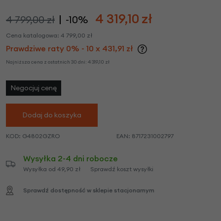
4 319,10
zł
4 799,00 zł
-10%
Cena katalogowa:
4 799,00
zł
Prawdziwe raty 0% - 10 x 431,91 zł
Najniższa cena z ostatnich 30 dni:
4 319,10
zł
Negocjuj cenę
Dodaj do koszyka
KOD:
G4802GZRO
EAN:
8717231002797
Wysyłka 2-4 dni robocze
Wysyłka od 49,90 zł
Sprawdź koszt wysyłki
Sprawdź dostępność w sklepie stacjonarnym