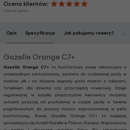
Ocena klientów:
Zobacz opinie >
Opis
Specyfikacja
Jak pakujemy rowery?
Jak
Gazelle Orange C7+
Gazelle Orange C7+
to komfortowy rower rekreacyjny o
uniwersalnym zastosowaniu, zarówno do codziennej jazdy w
mieście jak i na dłuższe wypady poza miasto z sakwami,
fotelikiem dla dziecka czy przyczepką rowerową. Dzięki
regulowanej w każdej płaszczyźnie kierownicy możemy
ustawić pozycję od pochylonej w czasie jazdy w terenie
pagórkowatym do pozycji mocno wyprostowanej w pełni
komfortowej. Rower Gazelle Orange C7+ to najlepiej
sprzedający się model Gazelle w Polsce i Europie. Wyposażony
w części i akcesoria wysokiej klasy dla zapewnienia