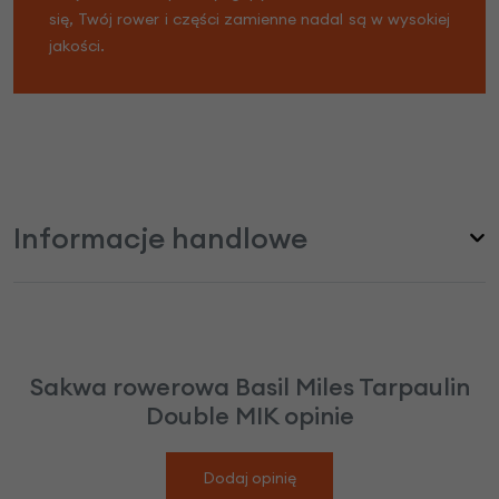
się, Twój rower i części zamienne nadal są w wysokiej
jakości.
Informacje handlowe
Sakwa rowerowa Basil Miles Tarpaulin
Double MIK opinie
Dodaj opinię