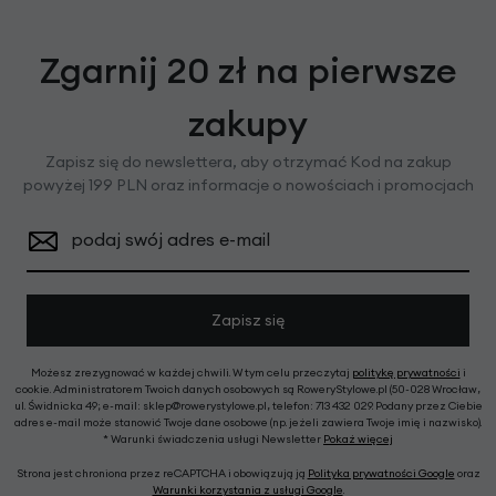
Zgarnij 20 zł na pierwsze
zakupy
Zapisz się do newslettera, aby otrzymać Kod na zakup
powyżej 199 PLN oraz informacje o nowościach i promocjach
podaj swój adres e-mail
Zapisz się
Możesz zrezygnować w każdej chwili. W tym celu przeczytaj
politykę prywatności
i
cookie. Administratorem Twoich danych osobowych są RoweryStylowe.pl (50-028 Wrocław,
ul. Świdnicka 49; e-mail: sklep@rowerystylowe.pl, telefon: 713 432 029. Podany przez Ciebie
adres e-mail może stanowić Twoje dane osobowe (np. jeżeli zawiera Twoje imię i nazwisko).
* Warunki świadczenia usługi Newsletter
Pokaż więcej
Strona jest chroniona przez reCAPTCHA i obowiązują ją
Polityka prywatności Google
oraz
Warunki korzystania z usługi Google
.