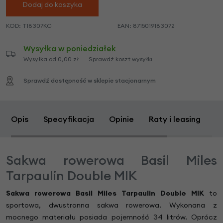
Dodaj do koszyka
KOD:
T18307KC
EAN:
8715019183072
Wysyłka w poniedziałek
Wysyłka od 0,00 zł
Sprawdź koszt wysyłki
Sprawdź dostępność w sklepie stacjonarnym
Opis
Specyfikacja
Opinie
Raty i leasing
Z
Sakwa rowerowa Basil Miles
Tarpaulin Double MIK
Sakwa rowerowa Basil Miles Tarpaulin Double MIK
to
sportowa, dwustronna sakwa rowerowa. Wykonana z
mocnego materiału posiada pojemność 34 litrów. Oprócz