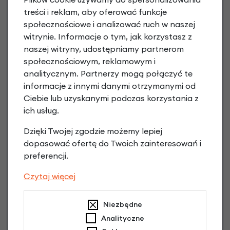
Raty do 60 miesięcy
treści i reklam, aby oferować funkcje
społecznościowe i analizować ruch w naszej
witrynie. Informacje o tym, jak korzystasz z
Poznaj szczegóły
naszej witryny, udostępniamy partnerom
społecznościowym, reklamowym i
analitycznym. Partnerzy mogą połączyć te
informacje z innymi danymi otrzymanymi od
Ciebie lub uzyskanymi podczas korzystania z
ich usług.
Dzięki Twojej zgodzie możemy lepiej
dopasować ofertę do Twoich zainteresowań i
preferencji.
Raty 0%
Czytaj więcej
3 miesiące nie płacisz
Niezbędne
Raty do 60 miesięcy
Analityczne