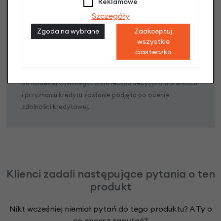
Reklamowe
Szczegóły
Poznaj szczegóły
Zgoda na wybrane
Zaakceptuj
wszystkie
ciasteczka
Niniejsza propozycja nie stanowi oferty w rozumieniu art.
66 Kodeksu Cywilnego. Ostateczna decyzja o warunkach
i przyznaniu kredytu zostanie podjęta po ocenie
zdolności kredytowej.
Klienci zadali następujące pytania o ten
produkt
Nikt wcześniej niemiał pytań do tego produktu? A Ty o
co chcesz zapytać?