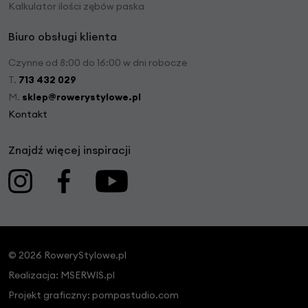
Kalkulator ilości zębów paska
Biuro obsługi klienta
Czynne od 8:00 do 16:00 w dni robocze
T.
713 432 029
M.
sklep@rowerystylowe.pl
Kontakt
Znajdź więcej inspiracji
© 2026 RoweryStylowe.pl
Realizacja:
MSERWIS.pl
Projekt graficzny:
pompastudio.com