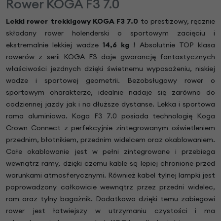
Rower KOGA F3 7.0
Lekki rower trekkigowy KOGA
F3 7.0
to
prestiżowy, ręcznie
składany rower holenderski o sportowym zacięciu i
ekstremalnie lekkiej wadze
14,6 kg
! Absolutnie TOP klasa
rowerów z serii KOGA F3 daje gwarancję fantastycznych
właściwości jezdnych dzięki świetnemu wyposażeniu, niskiej
wadze i sportowej geometrii. Bezobsługowy rower o
sportowym charakterze, idealnie nadaje się zarówno do
codziennej jazdy jak i na dłuższe dystanse. Lekka i sportowa
rama aluminiowa. Koga F3 7.0 posiada technologię Koga
Crown Connect z perfekcyjnie zintegrowanym oświetleniem
przednim, błotnikiem, przednim widelcem oraz okablowaniem.
Całe okablowanie jest w pełni zintegrowane i przebiega
wewnątrz ramy, dzięki czemu kable są lepiej chronione przed
warunkami atmosferycznymi. Również kabel tylnej lampki jest
poprowadzony całkowicie wewnątrz przez przedni widelec,
ram oraz tylny bagażnik. Dodatkowo dzięki temu zabiegowi
rower jest łatwiejszy w utrzymaniu czystości i ma