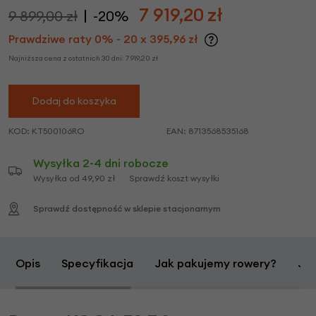
7 919,20
zł
9 899,00 zł
-20%
Prawdziwe raty 0% - 20 x 395,96 zł
Najniższa cena z ostatnich 30 dni:
7 919,20
zł
Dodaj do koszyka
KOD:
KT500106RO
EAN:
8713568535168
Wysyłka 2-4 dni robocze
Wysyłka od 49,90 zł
Sprawdź koszt wysyłki
Sprawdź dostępność w sklepie stacjonarnym
Opis
Specyfikacja
Jak pakujemy rowery?
Jak