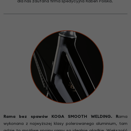
dla nas zaufana firma spedycyjna Raben Polska.
Rama bez spawów KOGA SMOOTH WELDING. R
ama
wykonana z najwyższej klasy polerowanego aluminium, tam
gdzie to możliwe spoiny ramy są idealnie gładkie. Większość