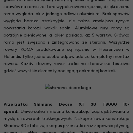
spawów na ramie została wypolerowana ręcznie, dzięki czemu
rama wygląda jak z jednego odlewu aluminium. Brak spawów
wygląda bardzo atrakcyjnie, ale także zmniejsza ryzyko
powstania korozji wokół spoin. Aluminiowe rury ramy są
potrójnie cieniowane, a lakier posiada, aż 5 warstw. Główka
rama jest zwężana i zintegrowana ze sterami. Wszystkie
rowery KOGA produkowane są ręcznie w Heerenveen w
Holandii. Tylko jedna osoba odpowiada za kompletny montaż
roweru. Każdy złożony rower trafia na stanowisko testowe
gdzieś wszystkie elementy podlegają dokładnej kontroli.
Przerzutka Shimano Deore XT 30
T8000 10-
speed
.
Uniwersalna i mocna konstrukcja zaprojektowana z
myślą o rowerach trekkingowych. Niskoprofilowa konstrukcja
Shadow RD stabilizuje korpus przerzutki oraz zapewnia płynną,
pewną i lekką zmianę biegów. Podczas pokonywania