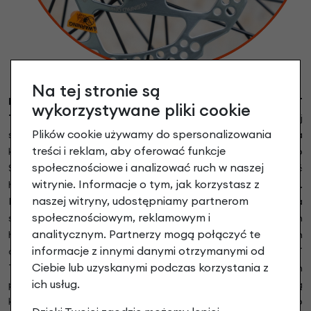
Na tej stronie są
Hydrauliczne hamulce tarczowe
Shimano Deore XT
wykorzystywane pliki cookie
T8000
.
Hamulec tarczowy o dużej, precyzyjnie odmierzonej
Plików cookie używamy do spersonalizowania
sile hamowania w mocnej konstrukcji. Dopracowana
treści i reklam, aby oferować funkcje
konstrukcja zacisku hydraulicznego hamulca tarczowego
społecznościowe i analizować ruch w naszej
SHIMANO DEORE XT gwarantuje niezawodną skuteczność
witrynie. Informacje o tym, jak korzystasz z
hamowania. Przeciwstawne tłoki zapobiegają wibracjom.
naszej witryny, udostępniamy partnerom
Naturalny olej mineralny jako płyn hydrauliczny, przyjazny dla
społecznościowym, reklamowym i
środowiska i nie jest toksyczny ani żrący, w rowerowych
analitycznym. Partnerzy mogą połączyć te
hydraulicznych układach hamulcowych optymalne medium
informacje z innymi danymi otrzymanymi od
działa. 3-palcowa dźwignia hamulcowa Shimano DEORE XT
Ciebie lub uzyskanymi podczas korzystania z
T8000 stanowi punkt odniesienia w branży pod względem
ich usług.
przystępnej wydajności, mają dłuższą konstrukcję i są
kompatybilne z mocowaniem I-SPEC II. Tarcze hamulcowe to