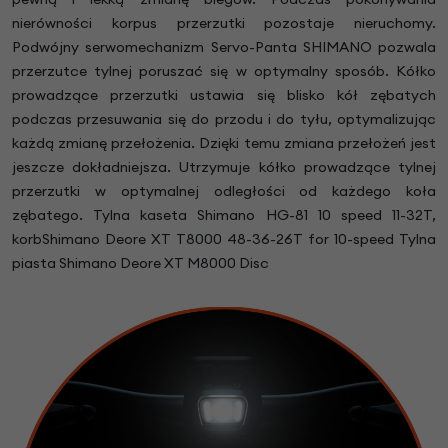
nierówności korpus przerzutki pozostaje nieruchomy.
Podwójny serwomechanizm Servo-Panta SHIMANO pozwala
przerzutce tylnej poruszać się w optymalny sposób. Kółko
prowadzące przerzutki ustawia się blisko kół zębatych
podczas przesuwania się do przodu i do tyłu, optymalizując
każdą zmianę przełożenia. Dzięki temu zmiana przełożeń jest
jeszcze dokładniejsza. Utrzymuje kółko prowadzące tylnej
przerzutki w optymalnej odległości od każdego koła
zębatego. Tylna kaseta Shimano HG-81 10 speed 11-32T,
korbShimano Deore XT T8000 48-36-26T for 10-speed Tylna
piasta Shimano Deore XT M8000 Disc