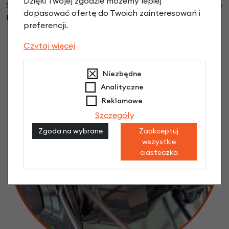
Dzięki Twojej zgodzie możemy lepiej
Shimano RT-70 160mm. Dynamo w piaście Shimano Dynamo
dopasować ofertę do Twoich zainteresowań i
Hub UR700.
preferencji.
Czytaj więcej
Niezbędne
Analityczne
Reklamowe
Szczegóły
Zgoda na wybrane
Zaakceptuj
wszystkie
ciasteczka