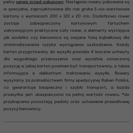
pełny
serwis przed-zakupowy
. Następnie rowery pakowane są
w specjalne, zaprojektowane dla nas grube 5-cio warstwowe
kartony o wymiarach 200 x 120 x 20 cm. Dodatkowo rower
zostaje zabezpieczony kartonowym fartuchem
zakrywającym praktyczne cały rower, a elementy wystające
jak siodełko czy kierownica są owijane folią bąbelkową dla
zminimalizowania ryzyka wystąpienia uszkodzenia. Każdy
karton przygotowany do wysyłki posiada 4 boczne uchwyty
dla wygodnego przenoszenia oraz wyraźnie oznaczoną
pozycję w jakiej karton powinien być transportowany, a także
informujące o delikatnym traktowaniu wysyłki. Rowery
wysyłamy za pośrednictwem firmy spedycyjnej Raben Polska,
co gwarantuje bezpieczny i szybki transport, a każda
przesyłka jest ubezpieczona na pełną wartość roweru.
*
do
przykręcenia pozostają pedały oraz ustawienie prawidłowej
pozycji kierownicy.