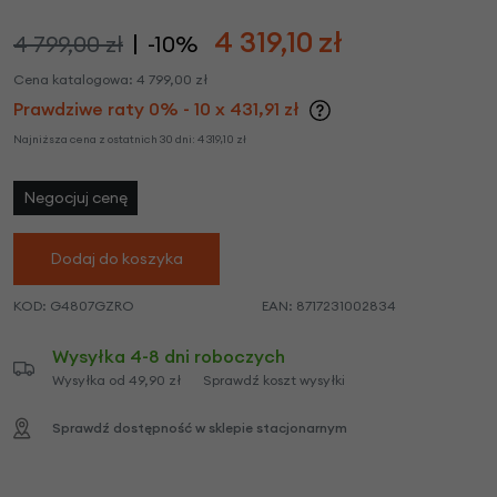
4 319,10
zł
4 799,00 zł
-10%
Cena katalogowa:
4 799,00
zł
Prawdziwe raty 0% - 10 x 431,91 zł
Najniższa cena z ostatnich 30 dni:
4 319,10
zł
Negocjuj cenę
Dodaj do koszyka
KOD:
G4807GZRO
EAN:
8717231002834
Wysyłka 4-8 dni roboczych
Wysyłka od 49,90 zł
Sprawdź koszt wysyłki
Sprawdź dostępność w sklepie stacjonarnym