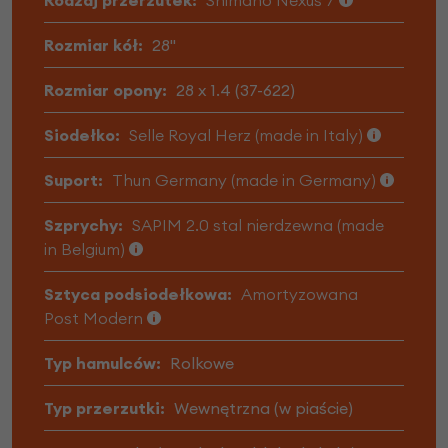
Rozmiar kół:
28"
Rozmiar opony:
28 x 1.4 (37-622)
Siodełko:
Selle Royal Herz (made in Italy)
Suport:
Thun Germany (made in Germany)
Szprychy:
SAPIM 2.0 stal nierdzewna (made
in Belgium)
Sztyca podsiodełkowa:
Amortyzowana
Post Modern
Typ hamulców:
Rolkowe
Typ przerzutki:
Wewnętrzna (w piaście)