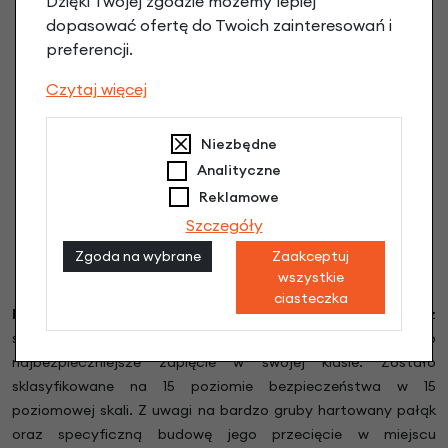
Dzięki Twojej zgodzie możemy lepiej
dopasować ofertę do Twoich zainteresowań i
preferencji.
Czytaj więcej
Niezbędne
Analityczne
Reklamowe
Szczegóły
Zgoda na wybrane
Zaakceptuj
wszystkie
ciasteczka
Blokada tylnego koła AXA Defender.
Legendarne już
stacjonarne zabezpieczenie holenderskiego producenta to
najbezpieczniejsze zapięcie w swojej klasie. Zostało
sklasyfikowane na 15 poziomie bezpieczeństwa w 15
poziomowej skali. Z uwagi na bardzo gruby hartowany pałąk
oraz specyficzną budowę jego przecięcie w miejscu