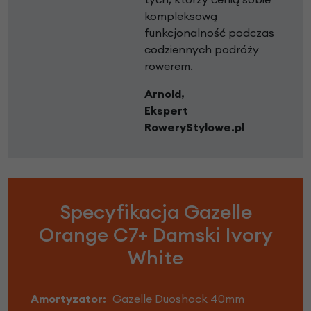
kompleksową
funkcjonalność podczas
codziennych podróży
rowerem.
Arnold,
Ekspert
RoweryStylowe.pl
Specyfikacja Gazelle
Orange C7+ Damski Ivory
White
Amortyzator:
Gazelle Duoshock 40mm