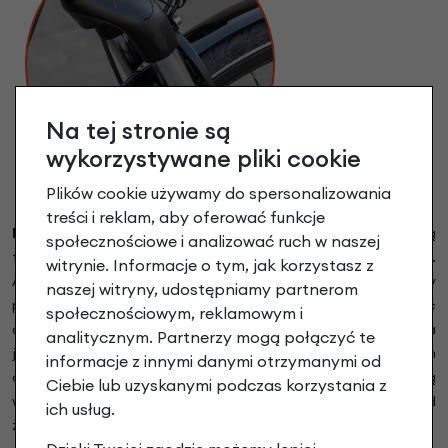
Na tej stronie są
wykorzystywane pliki cookie
Plików cookie używamy do spersonalizowania
treści i reklam, aby oferować funkcje
Przedni amortyzator Gazelle ErgoTec
z płynną regulacją
społecznościowe i analizować ruch w naszej
twardości ustawianą osobno dla lewego i prawego golenia.
witrynie. Informacje o tym, jak korzystasz z
Aby wyregulować twardość amortyzatora wystarczy
naszej witryny, udostępniamy partnerom
przekręcić pokrętło w jedną ze stron. Amortyzator Ergotec
społecznościowym, reklamowym i
oparty jest na systemie sprężyn i elastomerów dla zachowania
analitycznym. Partnerzy mogą połączyć te
jak najdłuższej żywotności. Skok amortyzatora to ok 30 mm
informacje z innymi danymi otrzymanymi od
co w warunkach miejskich jest w zupełności wystarczającą
Ciebie lub uzyskanymi podczas korzystania z
wartością. Śruby regulacji zostały elegancko ukryte pod
ich usług.
zaślepkami.