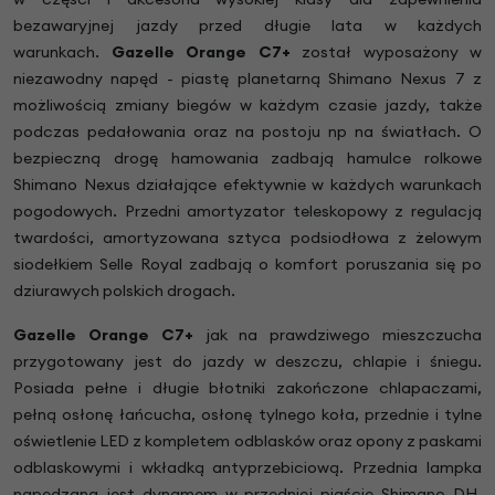
bezawaryjnej jazdy przed długie lata w każdych
warunkach.
Gazelle Orange C7+
został wyposażony w
niezawodny napęd - piastę planetarną Shimano Nexus 7 z
możliwością zmiany biegów w każdym czasie jazdy, także
podczas pedałowania oraz na postoju np na światłach. O
bezpieczną drogę hamowania zadbają hamulce rolkowe
Shimano Nexus działające efektywnie w każdych warunkach
pogodowych. Przedni amortyzator teleskopowy z regulacją
twardości, amortyzowana sztyca podsiodłowa z żelowym
siodełkiem Selle Royal zadbają o komfort poruszania się po
dziurawych polskich drogach.
Gazelle Orange C7+
jak na prawdziwego mieszczucha
przygotowany jest do jazdy w deszczu, chlapie i śniegu.
Posiada pełne i długie błotniki zakończone chlapaczami,
pełną osłonę łańcucha, osłonę tylnego koła, przednie i tylne
oświetlenie LED z kompletem odblasków oraz opony z paskami
odblaskowymi i wkładką antyprzebiciową. Przednia lampka
napędzana jest dynamem w przedniej piaście Shimano DH.