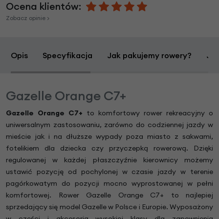
Ocena klientów:
Zobacz opinie >
Opis
Specyfikacja
Jak pakujemy rowery?
Jak
Gazelle Orange C7+
Gazelle Orange C7+
to komfortowy rower rekreacyjny o
uniwersalnym zastosowaniu, zarówno do codziennej jazdy w
mieście jak i na dłuższe wypady poza miasto z sakwami,
fotelikiem dla dziecka czy przyczepką rowerową. Dzięki
regulowanej w każdej płaszczyźnie kierownicy możemy
ustawić pozycję od pochylonej w czasie jazdy w terenie
pagórkowatym do pozycji mocno wyprostowanej w pełni
komfortowej. Rower Gazelle Orange C7+ to najlepiej
sprzedający się model Gazelle w Polsce i Europie. Wyposażony
w części i akcesoria wysokiej klasy dla zapewnienia