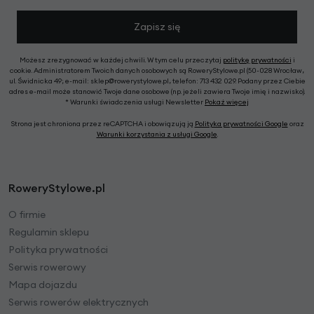
Zapisz się
Możesz zrezygnować w każdej chwili. W tym celu przeczytaj
politykę prywatności
i
cookie. Administratorem Twoich danych osobowych są RoweryStylowe.pl (50-028 Wrocław,
ul. Świdnicka 49; e-mail: sklep@rowerystylowe.pl, telefon: 713 432 029. Podany przez Ciebie
adres e-mail może stanowić Twoje dane osobowe (np. jeżeli zawiera Twoje imię i nazwisko).
* Warunki świadczenia usługi Newsletter
Pokaż więcej
Strona jest chroniona przez reCAPTCHA i obowiązują ją
Polityka prywatności Google
oraz
Warunki korzystania z usługi Google
.
RoweryStylowe.pl
O firmie
Regulamin sklepu
Polityka prywatności
Serwis rowerowy
Mapa dojazdu
Serwis rowerów elektrycznych