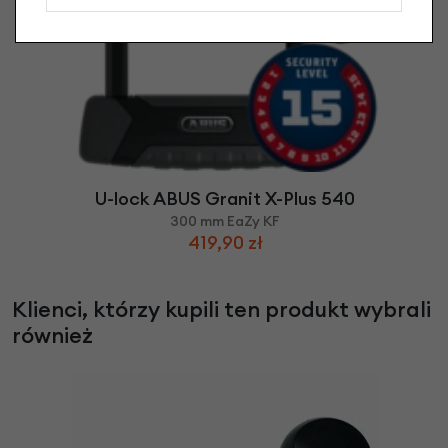
U-lock ABUS Granit X-Plus 540
300 mm EaZy KF
419,90 zł
Klienci, którzy kupili ten produkt wybrali
również