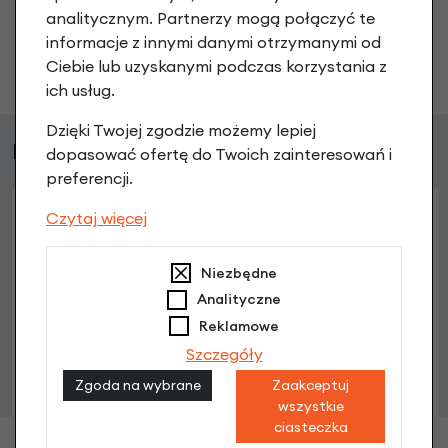
analitycznym. Partnerzy mogą połączyć te
informacje z innymi danymi otrzymanymi od
Zadaj pytanie
Ciebie lub uzyskanymi podczas korzystania z
ich usług.
Dzięki Twojej zgodzie możemy lepiej
Podobne produkty
dopasować ofertę do Twoich zainteresowań i
preferencji.
Czytaj więcej
Niezbędne
Analityczne
Reklamowe
Szczegóły
Zgoda na wybrane
Zaakceptuj
wszystkie
ciasteczka