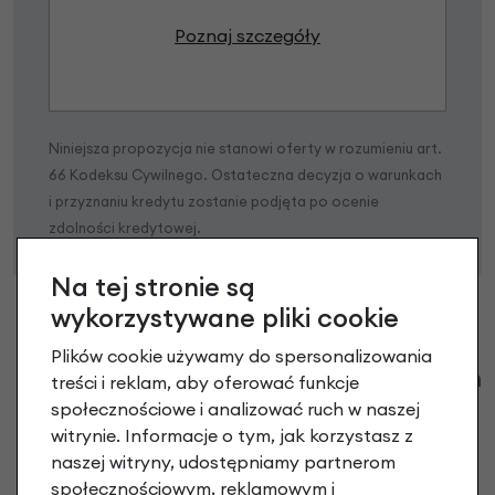
Poznaj szczegóły
Niniejsza propozycja nie stanowi oferty w rozumieniu art.
66 Kodeksu Cywilnego. Ostateczna decyzja o warunkach
i przyznaniu kredytu zostanie podjęta po ocenie
zdolności kredytowej.
Na tej stronie są
wykorzystywane pliki cookie
Plików cookie używamy do spersonalizowania
Klienci zadali następujące pytania o ten
treści i reklam, aby oferować funkcje
produkt
społecznościowe i analizować ruch w naszej
witrynie. Informacje o tym, jak korzystasz z
Nikt wcześniej niemiał pytań do tego produktu? A Ty o
naszej witryny, udostępniamy partnerom
co chcesz zapytać?
społecznościowym, reklamowym i