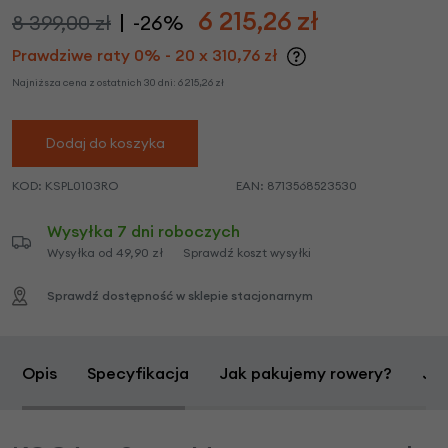
6 215,26
zł
8 399,00 zł
-26%
Prawdziwe raty 0% - 20 x 310,76 zł
Najniższa cena z ostatnich 30 dni:
6 215,26
zł
Dodaj do koszyka
KOD:
KSPL0103RO
EAN:
8713568523530
Wysyłka 7 dni roboczych
Wysyłka od 49,90 zł
Sprawdź koszt wysyłki
Sprawdź dostępność w sklepie stacjonarnym
Opis
Specyfikacja
Jak pakujemy rowery?
Jak