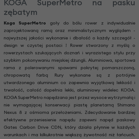
KOGA SuperMetro na pasku
zębatym
Koga SuperMetro
goły do bólu rower z indywidualnie
zaprojektowaną ramą oraz minimalistycznym wyglądem -
najwyższej jakości wykonanie i dbałość o każdy szczegół -
design w czystej postaci ! Rower stworzony z myślą o
rowerzystach szukających doznań i wyrazistego stylu przy
szybkim pokonywaniu miejskiej dżungli. Aluminiowa, sportowa
rama z polerowanymi spawami pokrytej pomarszczoną,
chropowatą farbą Rury wykonane są z potrójnie
utwardzonego aluminium co zapewnia wyjątkową lekkość i
trwałość, całość dopełnia lekki, aluminiowy widelec KOGA.
KOGA SuperMetro napędzana jest przez wysoce wytrzymałą i
nie wymagającej konserwacji piastę planetarną Shimano
Nexus 8 z ośmioma przełożeniami. Zdecydowanie bardziej
efektywne przeniesienie napędu zapewni napęd paskowy
Gates Carbon Drive CDN, który działa płynnie w każdych
warunkach i ma kilkukrotnie większą żywotność niż łańcuch.