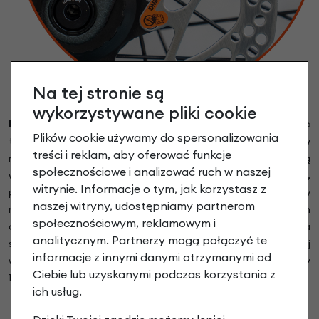
Na tej stronie są
wykorzystywane pliki cookie
Hydrauliczne hamulce tarczowe Shimano MT201.
Hamulec
Plików cookie używamy do spersonalizowania
tarczowy o dużej, precyzyjnie odmierzonej sile hamowania w
treści i reklam, aby oferować funkcje
mocnej konstrukcji. Przeciwstawne tłoki zapobiegają
społecznościowe i analizować ruch w naszej
wibracjom. Naturalny olej mineralny jako płyn hydrauliczny,
witrynie. Informacje o tym, jak korzystasz z
przyjazny dla środowiska i nie jest toksyczny ani żrący, w
naszej witryny, udostępniamy partnerom
rowerowych hydraulicznych układach hamulcowych
społecznościowym, reklamowym i
optymalne medium działa. 3-palcowa dźwignia hamulcowa
analitycznym. Partnerzy mogą połączyć te
stanowi punkt odniesienia w branży pod względem przystępnej
informacje z innymi danymi otrzymanymi od
wydajności. Tarcze hamulcowe to Shimano RT-54 o średnicy
Ciebie lub uzyskanymi podczas korzystania z
160mm.
ich usług.