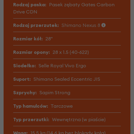
Rodzaj paska:
Pasek zębaty Gates Carbon
Drive CDN
Rodzaj przerzutek:
Shimano Nexus 8
Rozmiar kół:
28"
Rozmiar opony:
28 x 1.5 (40-622)
Siodełko:
Selle Royal Vivo Ergo
Suport:
Shimano Sealed Eccentric JIS
Szprychy:
Sapim Strong
Typ hamulców:
Tarczowe
Typ przerzutki:
Wewnętrzna (w piaście)
Waga:
15,5 kg (14,6 kg bez blokady koła)