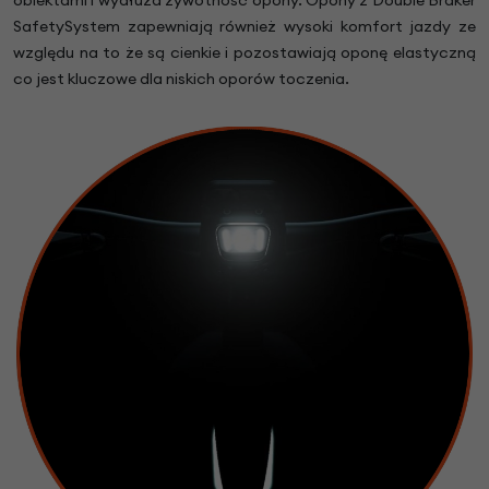
SafetySystem zapewniają również wysoki komfort jazdy ze
względu na to że są cienkie i pozostawiają oponę elastyczną
co jest kluczowe dla niskich oporów toczenia.