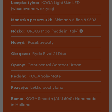
Lampka tylna:
KOGA LightSkin LED
(wbudowane w sztycę)
Manetka przerzutki:
Shimano Alfine 8 S503
Nóżka:
URSUS Mooi (made in Italy)
Napęd:
Pasek zębaty
Obręcze:
Ryde Rival 21 Disc
Opony:
Continental Contact Urban
Pedały:
KOGA Sole-Mate
Pozycja:
Lekko pochylona
Rama:
KOGA Smooth (ALU 6061) Handmade
in Holland